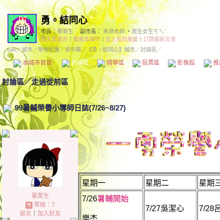
勇。結同心
市長：
畢業生
副市長：
朱琪老師
、
男生女生ㄘㄟˋ
加入本城市
｜
推薦本城市
｜
加入我的最愛
｜
訂閱最新文章
udn
／
城市
／
學校社團
／
高中職
／
【勇。結同心】城市
／討論區／
本城市首頁
討論區
精華區
投票區
影像館
推
討論區
／
走過從前區
99暑輔榮譽小導師日誌(7/26~8/27)
星期一
星期二
星期
畢業生
7/26
暑輔開始
等級：7
7/27吳潔心
7/2
留言
｜
加入好友
樂杰