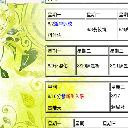
星期一
星期二
星期
8/2
遊學返校
8/3翁筱筑
8/
柯佳佑
星期一
星期二
星期三
8/9郭姿佑
8/10陳是祈
8/11陳
星期一
星期二
8/17
8/16
分發
新生入學
賴瑜妗
雷皓天
星期一
星期二
星期三