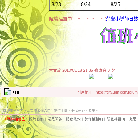
8/23
8/24
8/25
陸續建置中。。。。。。。(
榮譽小導師日
本文於
2010/08/18 21:35 修改第 9 次
引用網址：https://city.udn.com/forum
本城市刊登之內容為作者個人自行提供上傳，不代表 udn 立場。
刊登網站廣告
︱
關於我們
︱
常見問題
︱
服務條款
︱
著作權聲明
︱
隱私權聲明
︱
客服