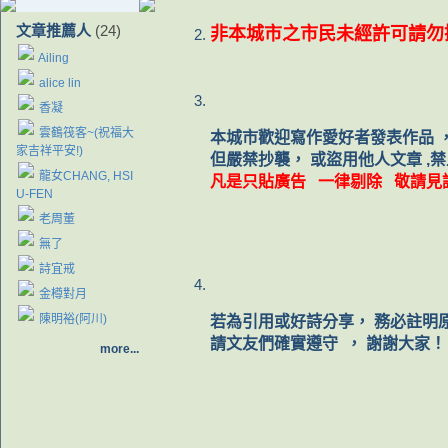
文章推薦人
(24)
非本城市之市民未經許可請勿
Ailing
alice lin
香凝
雲鶴筏客~(祝福大
本城市歡迎寫作愛好者發表作品 
家吉祥平安!)
但嚴禁抄襲， 或盜用他人文章 ,
龍女CHANG, HSI
凡是只貼廣告 一律剔除 敬請見
U-FEN
老周董
無了
詩宜戒
金樽對月
陳明裕(阿川)
若為引用或好詩分享， 務必註明
請文友們確實遵守 ， 謝謝大家
more...