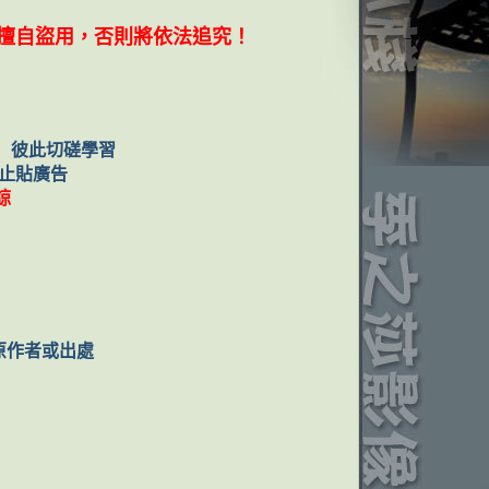
擅自盜用，否則將依法追究！
， 彼此切磋學習
禁止貼廣告
諒
原作者或出處
！