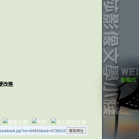
便改進
/trackback.jsp?no=64943&aid=4736610