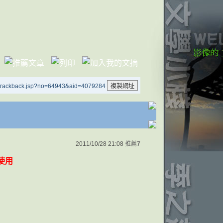
/trackback.jsp?no=64943&aid=4079284
2011/10/28 21:08
推薦
7
使用