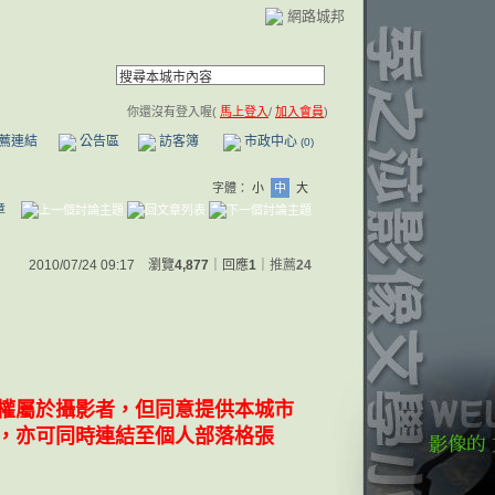
網路城邦
你還沒有登入喔(
馬上登入
/
加入會員
)
薦連結
公告區
訪客簿
市政中心
(0)
字體：
小
中
大
章
2010/07/24 09:17 瀏覽
4,877
｜回應
1
｜
推薦
24
權屬於攝影者，但同意提供本城市
，亦可同時連結至個人部落格張