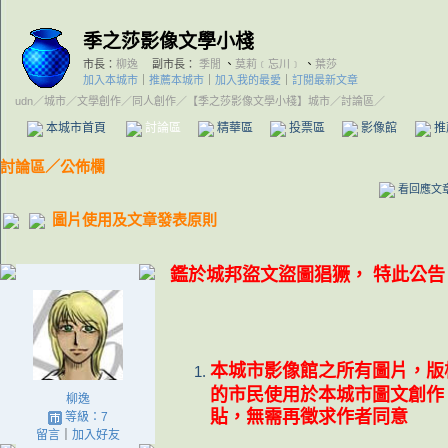
季之莎影像文學小棧
市長：
柳逸
副市長：
季閒
、
莫莉﹝忘川﹞
、
葉莎
加入本城市
｜
推薦本城市
｜
加入我的最愛
｜
訂閱最新文章
udn
／
城市
／
文學創作
／
同人創作
／
【季之莎影像文學小棧】城市
／討論區／
本城市首頁
討論區
精華區
投票區
影像館
推
討論區
／
公佈欄
看回應文
圖片使用及文章發表原則
鑑於城邦盜文盜圖猖獗， 特此公告
本城市影像館之所有圖片，版
的市民使用於本城市圖文創作
柳逸
貼，無需再徵求作者同意
等級：7
留言
｜
加入好友