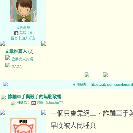
黃色西瓜
等級：8
留言
｜
加入好友
文章推薦人
(2)
公爵大人的媽
GAGA
引用網址：https://city.udn.com/forum
詐騙車手與殺手的無恥政權
回應給：
肉絲（chuchu77）
一個只會靠網工、詐騙車手
早晚被人民唾棄