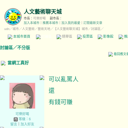
人文藝術聊天城
市長：
可樂好喝
副市長：
加入本城市
｜
推薦本城市
｜
加入我的最愛
｜
訂閱最新文章
udn
／
城市
／
人文藝術
／
藝術天地
／
【人文藝術聊天城】城市
／討論區／
本城市首頁
討論區
精華區
投票區
影像館
推
討論區
／
不分版
看回應文
當網工真好
可以亂罵人
還
有錢可賺
可樂好喝
等級：6
留言
｜
加入好友