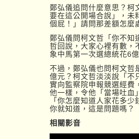
鄭弘儀追問什麼意思？柯
要在這公開場合說」，未
個屁！」請問那差額怎麼
鄭弘儀問柯文哲「你不知
哲回說，大家心裡有數，
象中馬第一次選總統花6
不過，鄭弘儀也問柯文哲
億元？柯文哲淡淡說「不
實向監察院申報競選經費
他一樣，令他「當場吐血
「你怎麼知道人家花多少
你就知道，這是問題嗎？
相關影音