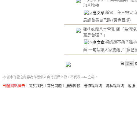
部片遭殃
新官上任三把火 
局處首長自己跳
(黃色西瓜)
雞排妹露八字雪乳 問「為何沒
黨是台獨？」
裸奶還不夠？雞排
棄 一句話讓大家驚醒了
(搞甚
第
本城市刊登之內容為作者個人自行提供上傳，不代表 udn 立場。
刊登網站廣告
︱
關於我們
︱
常見問題
︱
服務條款
︱
著作權聲明
︱
隱私權聲明
︱
客服