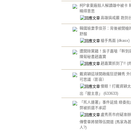
柯P拿東廠殺人解讀雄中被卡 
曉得意思
高雄搞戒嚴 跑到
韓國瑜妻李佳芬：背後被開槍
舒服
槍手馬面
(dkasx)
遭開除黨籍！吳子嘉嗆「幹到
陳菊秘書趙嘉寶
趙嘉寶抓到了!!
(
戴資穎這球開啟瘋狂逆轉秀 外
可思議（影音）
傻眼！打戴資穎太
出「餿主意」
(633633)
「死人連署」事件延燒 綠委批
弊被抓還不承認
盧秀燕市府疑准辦
傳警車將替隊伍開道
(馬家為
人?)