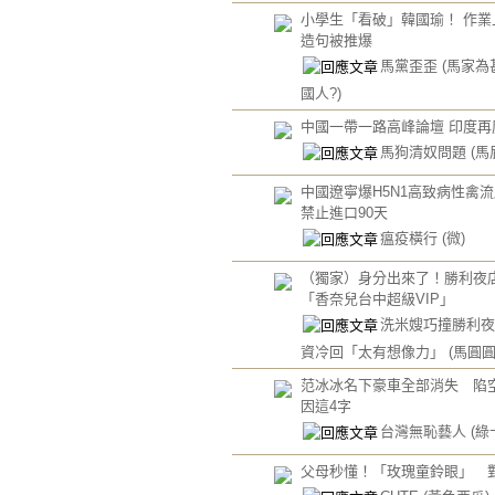
小學生「看破」韓國瑜！ 作業
造句被推爆
馬黨歪歪
(馬家為
國人?)
中國一帶一路高峰論壇 印度再
馬狗清奴問題
(馬
中國遼寧爆H5N1高致病性禽流
禁止進口90天
瘟疫橫行
(微)
（獨家）身分出來了！勝利夜
「香奈兒台中超級VIP」
洗米嫂巧撞勝利夜
資冷回「太有想像力」
(馬圓圓
范冰冰名下豪車全部消失 陷
因這4字
台灣無恥藝人
(綠
父母秒懂！「玫瑰童鈴眼」 