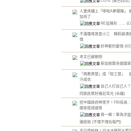
CUTE
(黃色西瓜)
人妻床鋪上「哆啦A夢擺陣」 
加班了
RE這陣形 ......
(C
不滿瓊瑤曾是小三 韓粉崩潰
情
好神聖的愛情
(63
本文已被刪除
新加坡算赤道國
「再教育營」成「奴工營」 
汗成衣
自己人打自己人？
同族民眾好幾記耳光
(朵貓)
控中國政府伸黑手！FBI局長
國安造成威脅
再一樁！華為涉盜
璃技術
(不理不理右衛門)
不只齊柏林！白冰冰擅剪片惹議