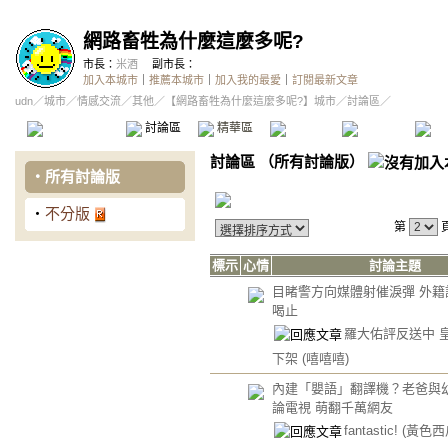
網路畜牲為什麼這麼多呢?
市長：
米酒
副市長：
加入本城市
｜
推薦本城市
｜
加入我的最愛
｜
訂閱最新文章
udn
／
城市
／
情感交流
／
其他
／
【網路畜牲為什麼這麼多呢?】城市
／討論區／
本城市首頁
討論區
精華區
投票區
影像館
推
討論區
（
所有討論版
）
‧
所有討論版
‧
不分版
第
標示
心情
討論主題
目睹警方向媒體射催淚彈 外籍
喝止
羅大佑評反送中 
下架
(嘻嘻嘻)
內建「嬰語」翻譯機？老爸與
論電視 萌翻千萬網友
fantastic!
(黃色西