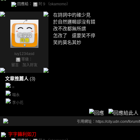
回應給：
阿９（okamomo）
在詩詞中的確少見
於自然邏輯卻沒有錯
改不改都無所謂
怎改了 還要笑不停
笑的莫名其妙
iuy1234asd
等級：
留言
｜
加入好友
文章推薦人
(3)
=
喵永
李小花
引用網址：https://city.udn.com/forum
字字鋒利如刀