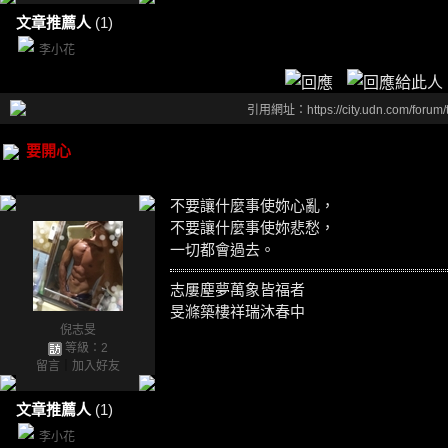
文章推薦人
(1)
李小花
引用網址：https://city.udn.com/forum
要開心
不要讓什麼事使妳心亂，
不要讓什麼事使妳悲愁，
一切都會過去。
志屢塵夢萬象皆福者
旻滌築樓祥瑞沐春中
倪志旻
等級：2
留言
｜
加入好友
文章推薦人
(1)
李小花