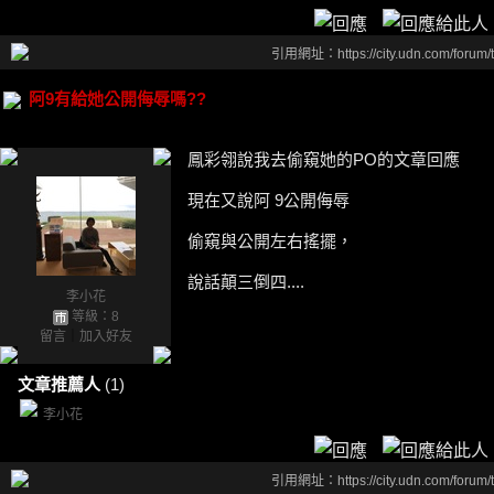
引用網址：https://city.udn.com/forum
阿9有給她公開侮辱嗎??
鳳彩翎說我去偷窺她的PO的文章回應
現在又說阿 9公開侮辱
偷窺與公開左右搖擺，
說話顛三倒四....
李小花
等級：8
留言
｜
加入好友
文章推薦人
(1)
李小花
引用網址：https://city.udn.com/forum