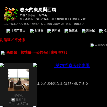
春天的東風與西風
市長：
李小花
副市長：
加入本城市
｜
推薦本城市
｜
加入我的最愛
｜
訂閱最新文章
udn
／
城市
／
人文藝術
／
其他
／
【春天的東風與西風】城市
／討論區／
本城市首頁
討論區
精華區
投票區
影像館
推
討論區
／
不分版
看回應文
西風惡，歡情薄----公然侮什麼辱呢???
引用文章
請勿怪春天吹東風
本文於
2010/10/16 08:37 修改第 5 次
李小花
等級：8
留言
｜
加入好友