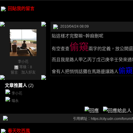
回貼我的留言
2010/04/24 08:09
貼這樣才完整嘛~幹麻刪呢
偷窺
有空查查
兩字的定義，放公開還
而且我是路人甲乙丙丁戊己庚辛壬癸來通
李小花
等級：8
偷窺
會有人把悄悄話攤在馬路邊讓路人
留言
｜
加入好友
文章推薦人
(2)
李小花
喵永
引用網址：https://city.udn.com/forum
春天吹西風