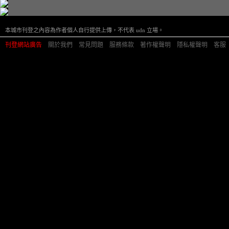
本城市刊登之內容為作者個人自行提供上傳，不代表 udn 立場。
刊登網站廣告
︱
關於我們
︱
常見問題
︱
服務條款
︱
著作權聲明
︱
隱私權聲明
︱
客服