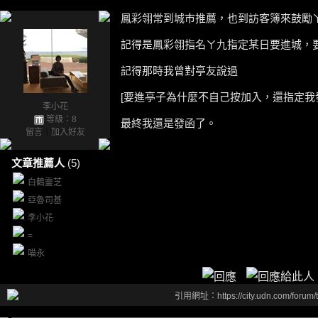
鳳彩翎常到城市推薦，也到訪客簿來鼓勵
記得是鳳彩翎指名ㄚ九指定某日要進城，
記得那時我曾對亭友說過
[要進亭子為什麼不自己按加入，還指定我
李小花
等級：8
最終我還是發函了。
留言
｜
加入好友
文章推薦人
(5)
白鶴靈芝
亞魯司基
李小花
=
喵永
引用網址：https://city.udn.com/forum