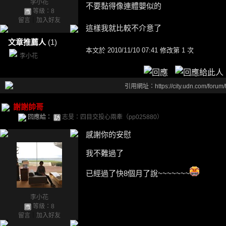
李小花
不要黏得像連體嬰似的
等級：8
留言
｜
加入好友
這樣我就比較不介意了
文章推薦人
(1)
本文於
2010/11/10 07:41 修改第 1 次
李小花
引用網址：https://city.udn.com/forum
謝謝帥哥
回應給：
志旻：四目交投心兩牽（pp025880）
感謝你的安慰
我不難過了
已經過了快8個月了說~~~~~~~
李小花
等級：8
留言
｜
加入好友