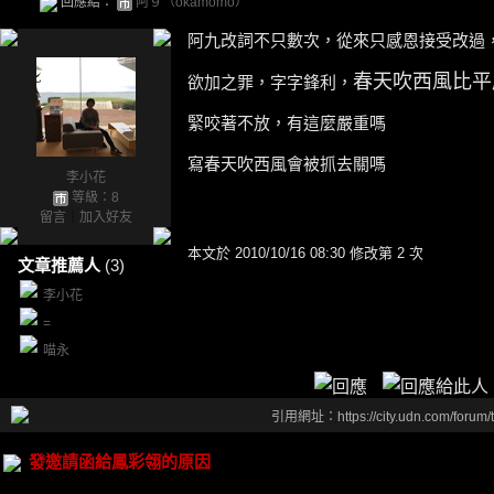
回應給：
阿９（okamomo）
阿九改詞不只數次，從來只感恩接受改過
春天吹西風比平
欲加之罪，字字鋒利，
緊咬著不放，有這麼嚴重嗎
寫春天吹西風會被抓去關嗎
李小花
等級：8
留言
｜
加入好友
本文於
2010/10/16 08:30 修改第 2 次
文章推薦人
(3)
李小花
=
喵永
引用網址：https://city.udn.com/forum
發邀請函給鳳彩翎的原因