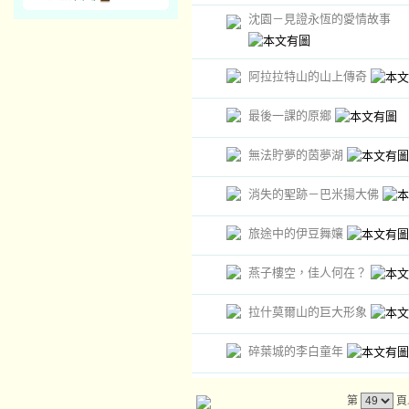
沈園－見證永恆的愛情故事
阿拉拉特山的山上傳奇
最後一課的原鄉
無法貯夢的茵夢湖
消失的聖跡－巴米揚大佛
旅途中的伊豆舞孃
燕子樓空，佳人何在？
拉什莫爾山的巨大形象
碎葉城的李白童年
第
頁