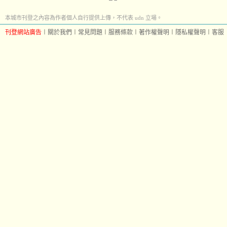
本城市刊登之內容為作者個人自行提供上傳，不代表 udn 立場。
刊登網站廣告
︱
關於我們
︱
常見問題
︱
服務條款
︱
著作權聲明
︱
隱私權聲明
︱
客服