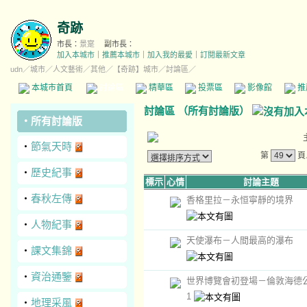
奇跡
市長：
景寔
副市長：
加入本城市
｜
推薦本城市
｜
加入我的最愛
｜
訂閱最新文章
udn
／
城市
／
人文藝術
／
其他
／
【奇跡】城市
／討論區／
本城市首頁
討論區
精華區
投票區
影像館
推
討論區
（
所有討論版
）
‧
所有討論版
‧
節氣天時
第
頁
‧
歷史紀事
標示
心情
討論主題
‧
春秋左傳
香格里拉－永恒寧靜的境界
‧
人物紀事
天使瀑布－人間最高的瀑布
‧
課文集錦
‧
資治通鑒
世界博覽會初登場－倫敦海德公
1
‧
地理采風