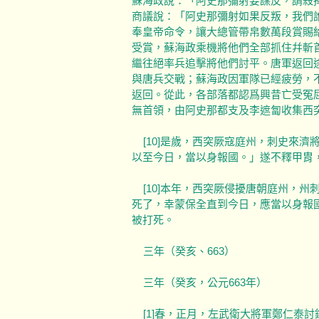
蘇海政說：「阿史那彌射要謀反，請殺
商議說：「阿史那彌射如果反叛，我們
奉皇帝命令，讓大總管帶帛數萬段賞賜
受賞，蘇海政乘機將他們全部抓住幷斬
繼往絕率兵追擊將他們討平。唐軍返回
與唐兵交戰；蘇海政因軍隊已經疲勞，
返回。從此，各部落都認爲興昔亡受冤
無首領，由阿史那都支及李遮匐收集西
[10]是歲，西突厥寇庭州，刺史來濟
以至今日，當以身報國。」遂不釋甲胄
[10]本年，西突厥侵擾唐朝庭州，州
死了，幸蒙保全直到今日，應當以身報
被打死。
三年（癸亥、663）
三年（癸亥，公元663年）
[1]春，正月，左武衛大將軍鄭仁泰討