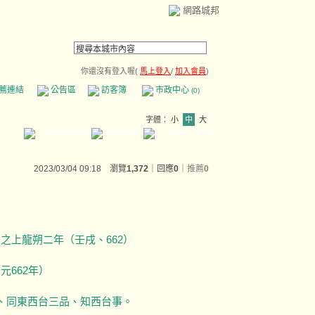
網路城邦
你還沒有登入喔(
馬上登入
/
加入會員
)
薦連結
公告區
訪客簿
市政中心
(0)
字體：
小
中
大
2023/03/04 09:18 瀏覽
1,372
｜回應
0
｜
推薦
0
之上龍朔二年（壬戌、662）
662年）
、同東西台三品、知西台事。