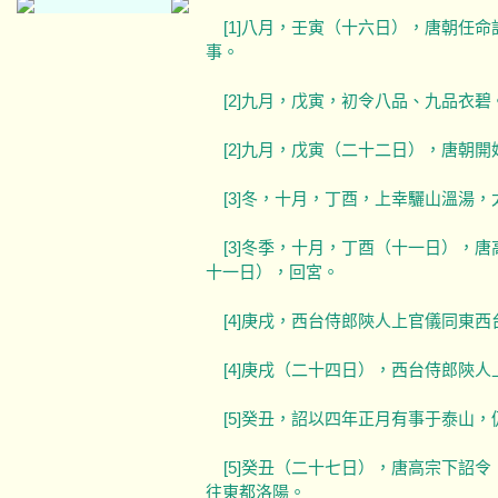
[1]八月，壬寅（十六日），唐朝任
事。
[2]九月，戊寅，初令八品、九品衣碧
[2]九月，戊寅（二十二日），唐朝
[3]冬，十月，丁酉，上幸驪山溫湯，
[3]冬季，十月，丁酉（十一日），
十一日），回宮。
[4]庚戌，西台侍郎陝人上官儀同東西
[4]庚戌（二十四日），西台侍郎陝人
[5]癸丑，詔以四年正月有事于泰山，
[5]癸丑（二十七日），唐高宗下詔
往東都洛陽。