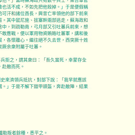
掉他。」當時蘇海政只有數千兵士，集合軍官
誰也活不成，不如先把他殺掉。」于是便假稱
給可汗和諸位酋長，興昔亡率領他的部下前來
首。其中鼠尼施、拔塞幹兩部逃走，蘇海政和
途中，到疏勒南，弓月部又引吐蕃兵前來，想
不敢應戰，便以軍用物資賄賂吐蕃軍，講和後
屈，各懷離心。繼往絕不久去世，西突厥十姓
突厥余衆附屬于吐蕃。
將兵拒之，謂其衆曰：「吾久當死，幸蒙存全
，赴敵而死。
刺史來濟領兵抵抗，對部下說：「我早就應該
國。」于是不解下鎧甲頭盔，奔赴敵陣，結果
鐵勒叛者餘種，悉平之。