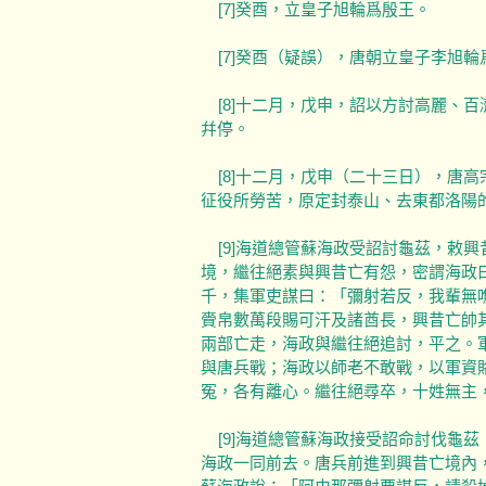
[7]癸酉，立皇子旭輪爲殷王。
[7]癸酉（疑誤），唐朝立皇子李旭輪
[8]十二月，戊申，詔以方討高麗、
幷停。
[8]十二月，戊申（二十三日），唐
征役所勞苦，原定封泰山、去東都洛陽
[9]海道總管蘇海政受詔討龜茲，敕
境，繼往絕素與興昔亡有怨，密謂海政
千，集軍吏謀曰：「彌射若反，我輩無
賫帛數萬段賜可汗及諸酋長，興昔亡帥
兩部亡走，海政與繼往絕追討，平之。
與唐兵戰；海政以師老不敢戰，以軍資
冤，各有離心。繼往絕尋卒，十姓無主
[9]海道總管蘇海政接受詔命討伐龜
海政一同前去。唐兵前進到興昔亡境內