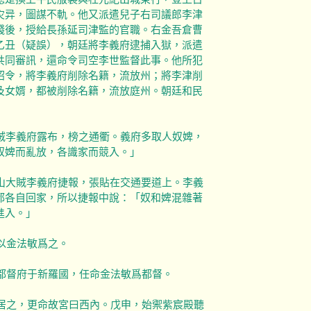
灾异，圖謀不軌。他又派遣兒子右司議郎李津
錢後，授給長孫延司津監的官職。右金吾倉曹
乙丑（疑誤），朝廷將李義府逮捕入獄，派遣
共同審訊，還命令司空李世監督此事。他所犯
詔令，將李義府削除名籍，流放州；將李津削
及女婿，都被削除名籍，流放庭州。朝廷和民
李義府露布，榜之通衢。義府多取人奴婢，
奴婢而亂放，各識家而競入。」
大賊李義府捷報，張貼在交通要道上。李義
都各自回家，所以捷報中說：「奴和婢混雜著
進入。」
以金法敏爲之。
大都督府于新羅國，任命金法敏爲都督。
仗居之，更命故宮曰西內。戊申，始禦紫宸殿聽