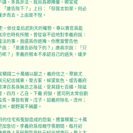
不謹，多爲非法，我尚爲卿掩覆，卿宜戒
：「誰告陛下？」上曰：「但我言如是，何必
緩步而去。上由是不悅。
官吏，依仗皇后武則天的權勢，專以賣官爲能
高宗也時有所聞，曾從容不迫地對李義府說：
違法的事，我還爲你遮掩，你應當警告他
子說：「是誰告訴陛下的？」唐高宗說：「只
的呢？」李義府根本不承認自己的過失，緩步
積錢二十萬緡以厭之，義府信之，聚斂尤
與元紀出城東，登古冢，候望氣色，或告義府
郎津召長孫無忌之孫延，受其錢七百緡，除延
夏，四月，乙丑，下義 府獄，遣司刑太常伯劉
監焉。事皆有實。戊子，詔義府除名，流州；
庭州。朝野莫不稱慶。
的住宅有冤獄造成的怨氣，應當積蓄二十萬
更加急切。李義府爲母親守喪期間，每月初
總是換上平民服裝與杜元紀出城東行，登上古