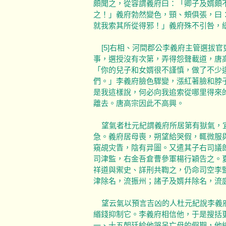
頗聞之，從容謂義府曰：「卿子及婿頗
之！」義府勃然變色，頸、頰俱張，曰
就我索其所從得邪！」義府殊不引咎，
[5]右相、河間郡公李義府主管選拔
事，選授沒有次第，弄得怨聲載道，唐
「你的兒子和女婿很不謹慎，做了不少
們。」李義府臉色驟變，漲紅著臉和脖
是我這樣說，何必向我追索從哪里得來
離去。唐高宗因此不高興。
望氣者杜元紀謂義府所居第有獄氣，宜
急。義府居母喪，朔望給哭假，輒微服
窺覘灾眚，陰有异圖。又遣其子右司議
司津監，右金吾倉曹參軍楊行穎告之。
祥道與禦史、詳刑共鞫之，仍命司空李
津除名，流振州；諸子及婿幷除名，流
望云氣以預言吉凶的人杜元紀說李義府
緡錢抑制它。李義府相信他，于是搜括
一、十五朝廷給他哭吊亡母的假期，他