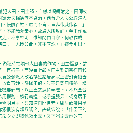
游獵犯人田，田主怒，自然以鳴鏑射之。圉師杖
司憲大夫楊德裔不爲治。西台舍人袁公瑜遣人
相，侵陵百姓，匿而不言，豈非作威作福！」
下，不能悉允衆心，故爲人所攻訐。至于作威
文吏，奉事聖明，惟知閉門自守，何敢作威
宗曰：「人臣如此，罪不容誅。」遽令引出。
然，游獵時損壞他人田裏的作物，田主惱怒，許
了一百棍子，而沒有上報。田主到司憲衙門起
人袁公瑜派人改名換姓給唐高宗上密封奏摺告
，欺負百姓，隱瞞不報，豈不是濫用權勢，橫
廷機要部門，以正直之道侍奉陛下，不能全合
濫用權勢，橫行霸道，或手握强兵，或身居軍
奉聖明君主，只知道閉門自守，哪里敢濫用權
你怨恨沒有領兵嗎？」許敬宗說：「作臣下的
宗命令立即將他領出去，又下詔免去他的官