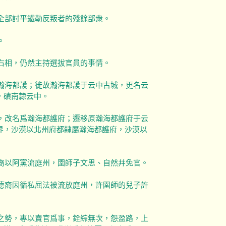
全部討平鐵勒反叛者的殘餘部衆。
。
右相，仍然主持選拔官員的事情。
名瀚海都護；徙故瀚海都護于云中古城，更名云
，磧南隸云中。
紇，改名爲瀚海都護府；遷移原瀚海都護府于云
界，沙漠以北州府都隸屬瀚海都護府，沙漠以
德裔以阿黨流庭州，圉師子文思、自然幷免官。
楊德裔因循私屈法被流放庭州，許圉師的兒子許
宮之勢，專以賣官爲事，銓綜無次，怨盈路，上