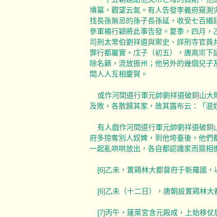
墳墓，觀望云氣。有人告發李義府窺測
找長孫無忌的孫子長孫延，收受七百緡
參軍楊行穎將此事告發。夏季，四月，
司刑太常伯劉祥道與禦史、詳刑寺官員
罪行都屬實。戊子（初五），唐高宗下
除名籍，流放振州；他另外的幾個兒子
間人人互相慶賀。
或作河間道行軍元帥劉祥道破銅山大賊
及敗，各散歸其家，故其露布云：「混
有人戲作河間道行軍元帥劉祥道破銅山
府多掠奪別人奴婢，到他垮臺後，他們
一起亂哄哄放出，各自都認識家而競相
[6]乙未，置鶏林大都督府于新羅國，
[6]乙未（十二日），唐朝設置鶏林
[7]丙午，蓬萊宮含元殿成，上始移