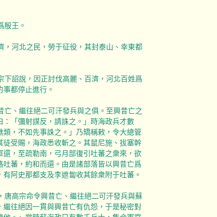
爲殷王。
百濟，河北之民，勞于征役，其封泰山、幸東都
高宗下詔說，因正討伐高麗、百濟，河北百姓爲
的事都停止進行。
興昔亡、繼往絕二可汗發兵與之俱。至興昔亡之
曰：「彌射謀反，請誅之。」時海政兵才數
噍類，不如先事誅之。」乃矯稱敕，令大總管
其徒受賜，海政悉收斬之。其鼠尼施、拔塞幹
軍還，至疏勒南，弓月部復引吐蕃之衆來，欲
賂吐蕃，約和而還。由是諸部落皆以興昔亡爲
，有阿史那都支及李遮匐收其餘衆附于吐蕃。
茲，唐高宗命令興昔亡、繼往絕二可汗發兵與蘇
，繼往絕因一貫與興昔亡有仇怨，于是秘密對