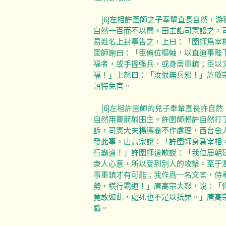
[6]左相許圉師之子奉輦直長自然，
自然一百而不以聞。田主詣司憲訟之，
易姓名上封事告之，上曰：「圉師爲宰
圉師謝曰：「臣備位樞軸，以直道事陛
福者，或手握强兵，或身居重鎮；臣以
福！」上怒曰：「汝恨無兵邪！」許敬
詔特免官。
[6]左相許圉師的兒子奉輦直長許自
自然用響箭射田主。許圉師將許自然打
訴，司憲大夫楊德裔不作處理，西台舍
發此事。唐高宗說：「許圉師身爲宰相
行霸道！」許圉師道歉說：「我位居朝
衆人心意，所以受到別人的攻擊。至于
事重鎮才有可能；我作爲一名文官，侍
勢，橫行霸道！」唐高宗大怒，說：「
竟敢如此，處死也不足以抵罪。」唐高
職。