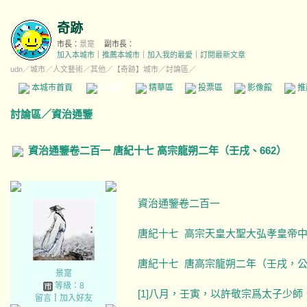
奇跡
市長：
景寔
副市長：
加入本城市
｜
推薦本城市
｜
加入我的最愛
｜
訂閱最新文章
udn
／
城市
／
人文藝術
／
其他
／
【奇跡】城市
／討論區／
本城市首頁
討論區
精華區
投票區
影像館
推
討論區
／
資治通鑒
資治通鑒卷二百一 唐紀十七 高宗龍朔二年（壬戌、662）
資治通鑒卷二百一
唐紀十七 高宗天皇大聖大弘孝皇帝中
唐紀十七 唐高宗龍朔二年（壬戌，公元
景寔
等級：8
[1]八月，壬寅，以許敬宗爲太子少師
留言
｜
加入好友