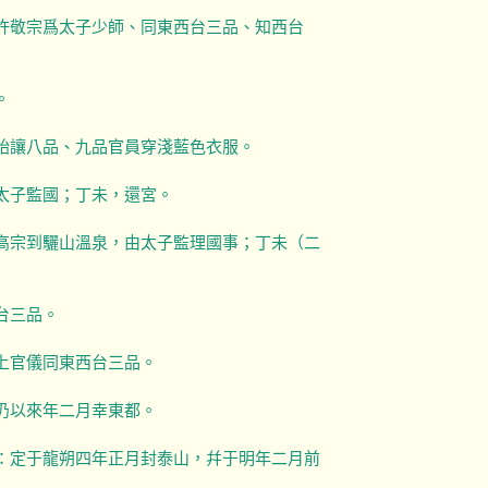
命許敬宗爲太子少師、同東西台三品、知西台
。
開始讓八品、九品官員穿淺藍色衣服。
太子監國；丁未，還宮。
唐高宗到驪山溫泉，由太子監理國事；丁未（二
台三品。
上官儀同東西台三品。
仍以來年二月幸東都。
令：定于龍朔四年正月封泰山，幷于明年二月前