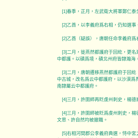
[1]春季，正月，左武衛大將軍鄭仁泰
[2]乙酋，以李義府爲右相，仍知選事
[2]乙酋（疑誤），唐朝任命李義府爲
[3]二月，徙燕然都護府于回紇，更
中都護。以磧爲境，磧北州府皆隸瀚海
[3]二月，唐朝遷移燕然都護府于回
中古城，改名爲云中都護府，以沙漠爲
南隸屬云中都護府。
[4]三月，許圉師再貶虔州刺史，楊
[4]三月，許圉師被貶爲虔州刺史，
文思、許自然均被撤職。
[5]右相河間郡公李義府典選，恃中