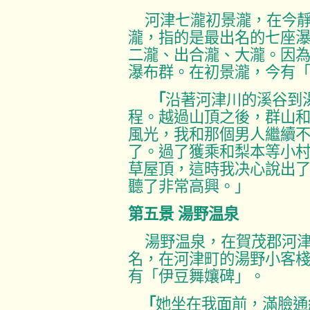
河津七瀧初景瀧，在今
瀧，指的是最出名的七座
二瀧、出合瀧、大瀧。因
瀑布群。在初景瀧，今有
「
沿著河津川的溪谷到
程。越過山頂之後，群山
風光，我和那個男人繼續
了。過了獲乘和梨本等小
草屋頂，這時我决心說出
聽了非常高興。」
第五景
湯野温泉
湯野温泉，在賀茂郡河
名，在河津町的湯野
小客
有「
伊豆舞孃碑」。
「
她坐在我面前，滿臉通