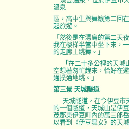
湯島温泉，位於伊豆市
溫泉
區，高中生與舞孃第二回
起旅遊。
「然後是在湯島的第二天
我在樓梯半當中坐下來，
的走廊上跳舞。」
「
在二十多公裡的天城
空想著匆忙趕來，恰好在
通撲通地跳。」
第三景
天城隧道
天城隧道，在今伊豆市
的一個隧道，天城山是伊
茂郡東伊豆町內的萬三郎
以看到《伊豆舞女》的天