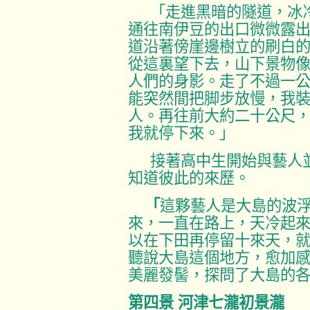
「走進黑暗的隧道，冰
通往南伊豆的出口微微露
道沿著傍崖邊樹立的刷白
從這裏望下去，山下景物
人們的身影。走了不過
一
能突然間把脚步放慢，我
人。再往前大約
二十公尺
我就停下來。」
接著高中生開始與
藝人
知道彼此的來歷。
「
這夥藝人是大島的波
來，一直在路上，天冷起
以在下田再停留十來天，
聽說大島這個地方，愈加
美麗發髻，探問了大島的
第四景
河津七瀧初景瀧