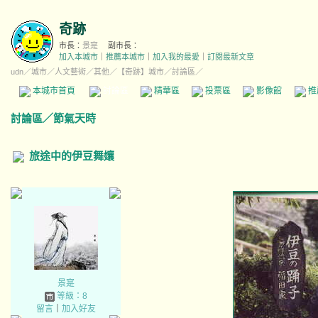
奇跡
市長：
景寔
副市長：
加入本城市
｜
推薦本城市
｜
加入我的最愛
｜
訂閱最新文章
udn
／
城市
／
人文藝術
／
其他
／
【奇跡】城市
／討論區／
本城市首頁
討論區
精華區
投票區
影像館
推
討論區
／
節氣天時
旅途中的伊豆舞孃
景寔
等級：8
留言
｜
加入好友