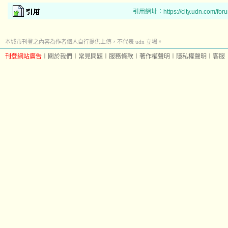
引用網址：https://city.udn.com/for
本城市刊登之內容為作者個人自行提供上傳，不代表 udn 立場。
刊登網站廣告
︱
關於我們
︱
常見問題
︱
服務條款
︱
著作權聲明
︱
隱私權聲明
︱
客服