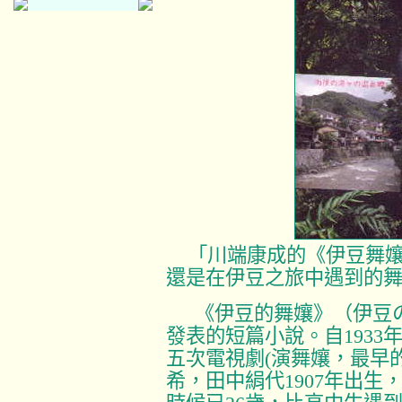
「川端康成的《伊豆舞
還是在伊豆之旅中遇到的
《伊豆的舞孃》（伊豆
發表的短篇小說。自
1933
五次電視劇
(
演舞孃，最早
希，田中絹代
1907
年出生