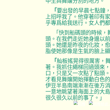
中生與舞孃分別的地方。
「
要出發的早晨七點鐘
上招呼我了。他穿著印有
乎專爲給我送行。女人們
「快到船碼頭的時候，
頭。在我們走近她身邊以
頭。她還是昨夜的化妝，
脂使她那像是生氣的臉上
「
舢板搖晃得很厲害，
著。我抓住繩梯回過頭來
口，只是又一次點了點頭
才看見舞孃開始揮動白色
伊豆半島南端漸漸在後方
一意地眺望著海面上的大
很久很久以前的事了。」