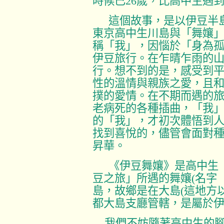
時候已
26
歲，比高中生遇
這個故事，是以伊豆半
東京高中生川島與「舞孃
稱「我」，因惱於「身為
伊豆旅行。在乍晴乍雨的
行。想不到的是，感受到
性的溫情與親族之愛，且
撲的愛情。在不期而遇的
老病死的各種插曲，「我
的「我」，才初次體悟到
找到喜悅的，儘管會面對
昇華。
《伊豆舞孃》是高中生
豆之旅」所遇的
舞孃
(
名字
島，故鄉是在大島
(
這地方
都大島支廳管轄，是屬於
我們不妨隨著高中生的