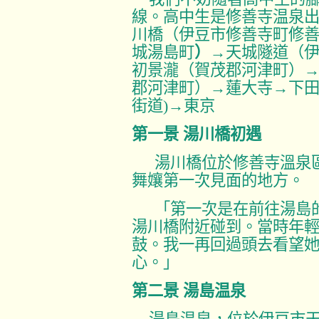
線。
高中生是
修善寺温泉
川橋（伊豆市修善寺町修
城湯島町
）
→天城隧道（
初景瀧（賀茂郡河津町）
郡河津町）→蓮大寺→下
街道
)
→東京
第一景
湯川橋初遇
湯川橋位於修善寺溫泉
舞孃第一次見面的地方。
「第一次是在前往湯島
湯川橋附近碰到。當時年
鼓。我一再回過頭去看望
心。」
第二景
湯島温泉