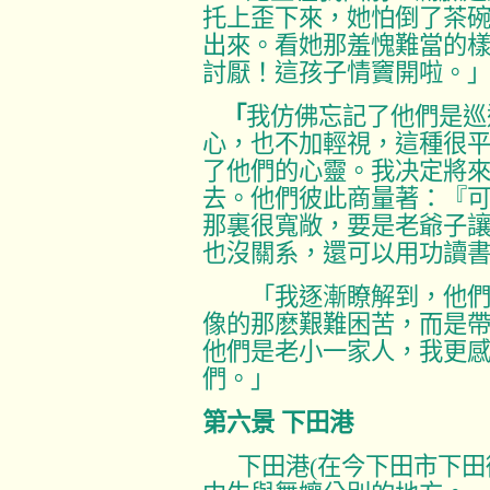
托上歪下來，她怕倒了茶
出來。看她那羞愧難當的
討厭！這孩子情竇開啦。
「
我仿佛忘記了他們是巡
心，也不加輕視，這種很
了他們的心靈。我决定將
去。他們彼此商量著：『
那裏很寬敞，要是老爺子
也沒關系，還可以用功讀
「我逐漸瞭解到，他們
像的那麽艱難困苦，而是
他們是老小一家人，我更
們。」
第六景
下田港
下田港
(
在今下田市下田