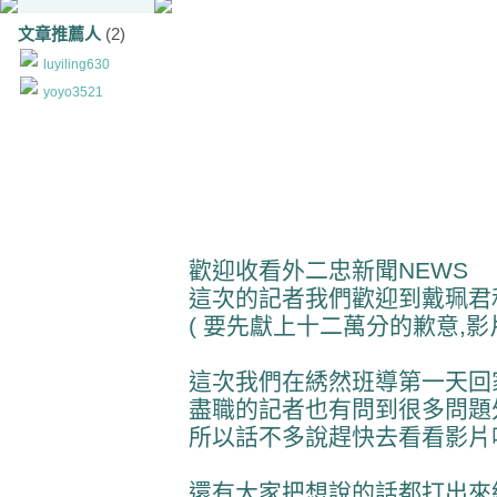
文章推薦人
(2)
luyiling630
yoyo3521
歡迎收看外二忠新聞NEWS
這次的記者我們歡迎到戴珮君
( 要先獻上十二萬分的歉意,影
這次我們在綉然班導第一天回家
盡職的記者也有問到很多問題
所以話不多說趕快去看看影片吧:
還有大家把想說的話都打出來給