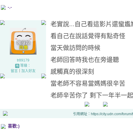
-.-
老實說...自己看這影片還蠻尷
看自己在說話覺得有點奇怪
當天做訪問的時候
老師回答時我也在旁邊聽
tr89179
等級：
感觸真的很深刻
留言
｜
加入好友
當老師不容易當媽媽很辛苦
老師辛苦你了 剩下一年半一起加油
引用網址：https://city.udn.com/forum
喜歡:)