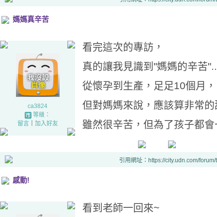
媽媽真辛苦
看完這次的專訪，
真的讓我見識到"媽媽的辛苦"..
從懷孕到生產，足足10個月，
但對媽媽來說，應該算非常的
ca3824
等級：
雖然很辛苦，但為了孩子都會一直撐下去.
留言
｜
加入好友
引用網址：https://city.udn.com/forum
感動!
看到老師一回來~