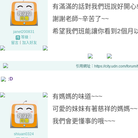
有滿滿的話對我們班說好開心!
謝謝老師~辛苦了~~
希望我們班能讓你看到2個月
janet200831
等級：
留言
｜
加入好友
引用網址：https://city.udn.com/forum
:D
有媽媽的味道~~~
可愛的妹妹有著慈祥的媽媽~~
我們會更懂事的哦~~~
shiuan0324