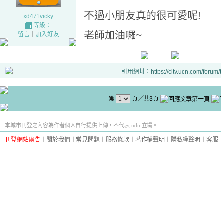
不過小朋友真的很可愛呢!
xd471vicky
等級：
老師加油囉~
留言
｜
加入好友
引用網址：https://city.udn.com/forum
第
頁／共3頁
本城市刊登之內容為作者個人自行提供上傳，不代表 udn 立場。
刊登網站廣告
︱
關於我們
︱
常見問題
︱
服務條款
︱
著作權聲明
︱
隱私權聲明
︱
客服