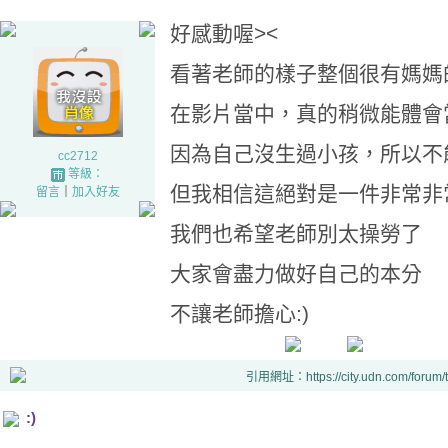
好感動喔><
看著老師的樣子整個很有媽媽
在影片當中，真的稍微能體會
因為自己沒生過小孩，所以不
cc2712
等級：
但我相信這絕對是一件非常非
留言
｜
加入好友
我們也希望老師別太操勞了
大家會盡力做好自己的本分
不讓老師擔心:)
引用網址：https://city.udn.com/forum
:)