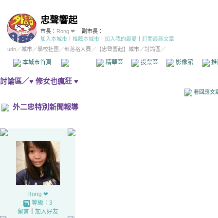
忠聲響起
市長：
Rong ❤
副市長：
加入本城市
｜
推薦本城市
｜
加入我的最愛
｜
訂閱最新文章
udn
／
城市
／
學校社團
／
部落格大賽
／
【忠聲響起】城市
／討論區／
本城市首頁
討論區
精華區
投票區
影像館
推
討論區
／
♥ 修女也瘋狂 ♥
看回應文
外二忠特別新聞報導
Rong ❤
等級：3
留言
｜
加入好友