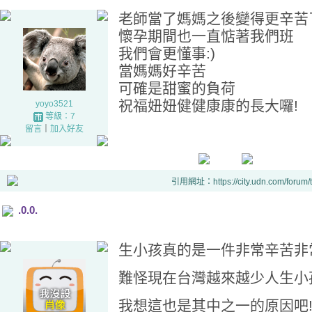
老師當了媽媽之後變得更辛苦
懷孕期間也一直惦著我們班
我們會更懂事:)
當媽媽好辛苦
可確是甜蜜的負荷
祝福妞妞健健康康的長大囉!
yoyo3521
等級：7
留言
｜
加入好友
引用網址：https://city.udn.com/forum
.0.0.
生小孩真的是一件非常辛苦非
難怪現在台灣越來越少人生小
我想這也是其中之一的原因吧