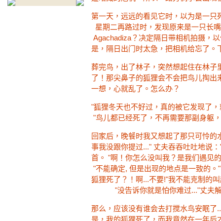
第一天，远远的看见它时，以为是
星期二再路过时，发现原
Agachadiza？决定
是，隔日出门时太急，把相机给忘了。
葬完鸟，出了林子，突然想起
了！那尖鼻子的狐狸会不
一想，心就乱了。怎么办？
"狐狸冬天也不好过，真的被它发现了
"鸟儿都已经死了，不再需要那副身躯，
回家后，晚餐时我又想起
事我没跟你提过..." 丈夫吞吞吐吐地
首。 "啊！你怎么没叫
"不能确定, 但是出现
狐狸死了？！啊...不
"没告诉你就是怕你难过..."丈夫
那么，应该没有谁会去
是，我的狐狸死了，而我竟然在一