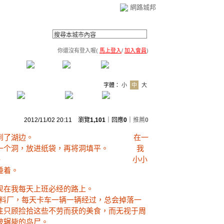
網路城邦
你還沒有登入喔(
馬上登入
/
加入會員
)
薦連結
公告區
訪客簿
市政中心
(0)
字體：
小
中
大
2012/11/02 20:11 瀏覽
1,101
｜回應
0
｜
推薦
0
纸袋里的鸟尸到了湖边。 在一
出一个洞，放进纸袋，再将洞填平。 我
一边是沉静林子 - 小小
睡着。
上午出现在我每天上班必经的路上。
厂，每天卡车一辆一辆经过，总会掉落一
往只顾捡拾这些不劳而获的美食，而无视于周
被辗毙的鸟尸。