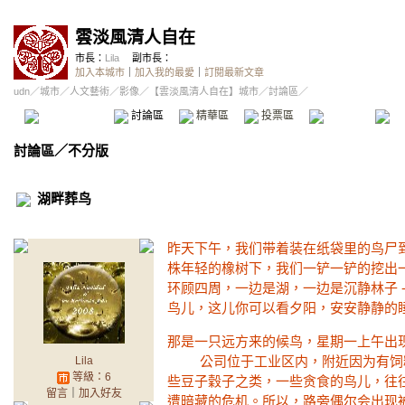
雲淡風清人自在
市長：
Lila
副市長：
加入本城市
｜
加入我的最愛
｜
訂閱最新文章
udn
／
城市
／
人文藝術
／
影像
／
【雲淡風清人自在】城市
／討論區／
本城市首頁
討論區
精華區
投票區
影像館
推
討論區
／
不分版
湖畔葬鸟
昨天下午，我们带着装在
株年轻的橡树下，我们一铲一铲的挖
环顾四周，一边是湖，
鸟儿，这儿你可以看夕阳，安安静静的
那是一只远方来的候鸟，星期一
公司位于工业区内，附近因为有饲料
Lila
等級：6
些豆子穀子之类，一些贪食的鸟儿，往
留言
｜
加入好友
遭暗藏的危机。所以，路旁偶尔会出现