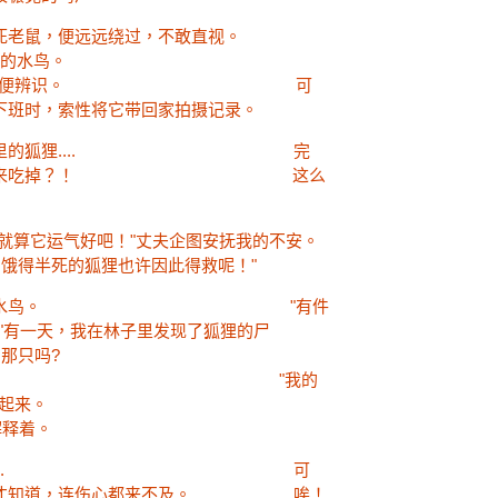
一只死老鼠，便远远绕过，不敢直视。
来是一只长嘴的水鸟。
隔日带相机拍摄，以便辨识。 可
下班时，索性将它带回家拍摄记录。
住在林子里的狐狸.... 完
会把鸟儿掏出来吃掉？！ 这么
，就算它运气好吧！"丈夫企图安抚我的不安。
饿得半死的狐狸也许因此得救呢！"
了那只可怜的水鸟。 "有件
说："有一天，我在林子里发现了狐狸的尸
我？是我们遇见的那只吗?
的地点是一致的。" "我的
要!"我不能克制的叫起来。
解释着。
打搅水鸟安眠了... 可
年后才知道，连伤心都来不及。 唉！