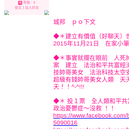
等級：8
留言
｜
加入好友
城邦 ｐｏ下文
◆＊建立有價值（好聊天）世界^
2015年11月21日 在家小筆記^
◆＊事實就擺在眼前 人死
案 建立 法治和平共富經
技帥哥美女 法治科技太空
超級有錢帥哥美女人類 天
天！！^-^!!!
◆＊ 投１票 全人類和平
政治憂鬱症～沒救 ！！
https://www.facebook.com
5090016