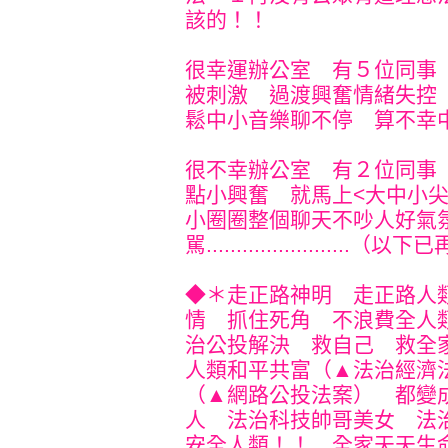
該的！！
很幸運辦公室 有５位同事
被刺激 過渡興奮情緒失控
鬆中小音樂聊不停 算不幸中的小
很不幸辦公室 有２位同事
點小興奮 就馬上<大中小
小圈圈整個聊天不吵人好氣
駡......................
◆＊走正路神明 走正路人
情 抓住死角 不浪費全人
治公投解決 救自己 救全
人類和平共富（▲法治經濟
（▲網路公投法案） 都變
人 法治科技帥哥美女 法
安全人類！！ 全家天天生