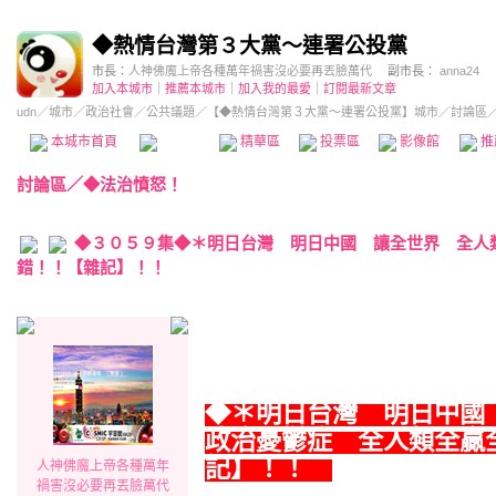
◆熱情台灣第３大黨～連署公投黨
市長：
人神佛魔上帝各種萬年禍害沒必要再丟臉萬代
副市長：
anna24
加入本城市
｜
推薦本城市
｜
加入我的最愛
｜
訂閱最新文章
udn
／
城市
／
政治社會
／
公共議題
／
【◆熱情台灣第３大黨～連署公投黨】城市
／討論區
本城市首頁
討論區
精華區
投票區
影像館
推
討論區
／
◆法治憤怒！
◆３０５９集◆＊明日台灣 明日中國 讓全世界 全人
錯！！【雜記】！！
◆＊
明日台灣 明日中國
政治憂鬱症 全人類全贏
記】！！
人神佛魔上帝各種萬年
禍害沒必要再丟臉萬代