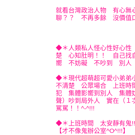
就看台灣政治人物 有心無
聊？？ 不再多餘 沒價值口水！
◆＊人類私人怪心性好心性
楚 心知肚明！！ 自己找
嚮 不妨礙 不吵到 別人 就
◆＊現代超萌超可愛小弟弟
不清楚 公眾場合 上班時
犯 集體影嚮到別人 集體
聲）吵到局外人 實在（１
駡駡！！^-^!!!
◆＊上班時間 太安靜有鬼!
【才不像鬼辦公室^O^!!!