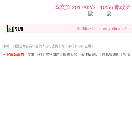
本文於
2017/02/21 10:56 修改第
引用網址：https://city.udn.com/for
本城市刊登之內容為作者個人自行提供上傳，不代表 udn 立場。
刊登網站廣告
︱
關於我們
︱
常見問題
︱
服務條款
︱
著作權聲明
︱
隱私權聲明
︱
客服