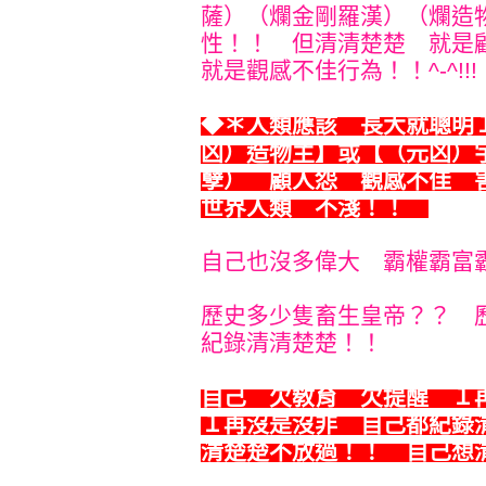
薩）（爛金剛羅漢）（爛造
性！！ 但清清楚楚 就是
就是觀感不佳行為！！^-^!!!
◆＊
人類應該 長大就聰明
凶）造物主】或【（元凶）
孽） 顧人怨 觀感不佳 
世界人類 不淺！！
自己也沒多偉大 霸權霸富
歷史多少隻畜生皇帝？？ 
紀錄清清楚楚！！
自己 欠敎育 欠提醒 １
１再沒是沒非 自己都紀錄
清楚楚不放過！！ 自己想