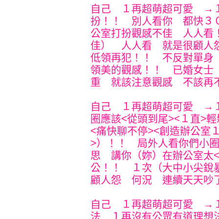
自己 １再超萌超可愛 →
扮！！ 別人看你 都快３
公室打扮觀感不佳 人人看
佳） 人人看 就是很顧人
低領再犯！！ 不反對單身
領美的觀感！！ 已婚女士
重 就該注意觀感 不該再
自己 １再超萌超可愛 →
圈應該<從頭到尾><１直>
<痛快聊不停><創造辦公室
>）！！ 局外人看你們小
思 講你（妳）在辦公室太
公！！ １次（大中小尖銳
顧人怨 何況 連續天天吵
自己 １再超萌超可愛 →
法 １再沒有公眾有道理想