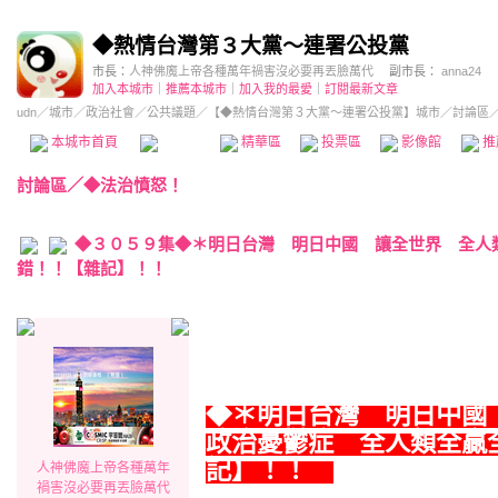
◆熱情台灣第３大黨～連署公投黨
市長：
人神佛魔上帝各種萬年禍害沒必要再丟臉萬代
副市長：
anna24
加入本城市
｜
推薦本城市
｜
加入我的最愛
｜
訂閱最新文章
udn
／
城市
／
政治社會
／
公共議題
／
【◆熱情台灣第３大黨～連署公投黨】城市
／討論區
本城市首頁
討論區
精華區
投票區
影像館
推
討論區
／
◆法治憤怒！
◆３０５９集◆＊明日台灣 明日中國 讓全世界 全人
錯！！【雜記】！！
◆＊
明日台灣 明日中國
政治憂鬱症 全人類全贏
記】！！
人神佛魔上帝各種萬年
禍害沒必要再丟臉萬代