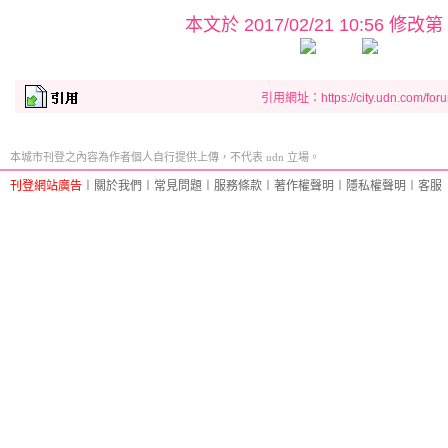
本文於
2017/02/21 10:56 修改第
引用網址：https://city.udn.com/for
本城市刊登之內容為作者個人自行提供上傳，不代表 udn 立場。
刊登網站廣告
︱
關於我們
︱
常見問題
︱
服務條款
︱
著作權聲明
︱
隱私權聲明
︱
客服