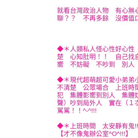
就看台灣政治人物 有心無
聊？？ 不再多餘 沒價值口水！
◆＊人類私人怪心性好心性
楚 心知肚明！！ 自己找
嚮 不妨礙 不吵到 別人 就
◆＊現代超萌超可愛小弟弟
不清楚 公眾場合 上班時
犯 集體影嚮到別人 集體
聲）吵到局外人 實在（１
駡駡！！^-^!!!
◆＊上班時間 太安靜有鬼!
【才不像鬼辦公室^O^!!!