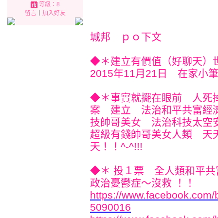
等級：8
留言
｜
加入好友
城邦 ｐｏ下文
◆＊建立有價值（好聊天）世界^
2015年11月21日 在家小筆記^
◆＊事實就擺在眼前 人死
案 建立 法治和平共富經
技帥哥美女 法治科技太空
超級有錢帥哥美女人類 天
天！！^-^!!!
◆＊ 投１票 全人類和平
政治憂鬱症～沒救 ！！
https://www.facebook.com
5090016