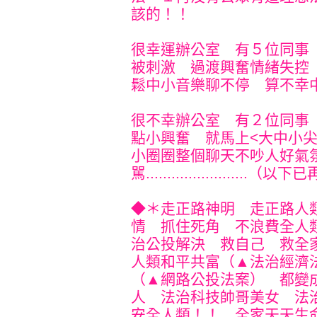
該的！！
很幸運辦公室 有５位同事
被刺激 過渡興奮情緒失控
鬆中小音樂聊不停 算不幸中的小
很不幸辦公室 有２位同事
點小興奮 就馬上<大中小
小圈圈整個聊天不吵人好氣
駡......................
◆＊走正路神明 走正路人
情 抓住死角 不浪費全人
治公投解決 救自己 救全
人類和平共富（▲法治經濟
（▲網路公投法案） 都變
人 法治科技帥哥美女 法
安全人類！！ 全家天天生