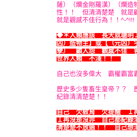
薩）（爛金剛羅漢）（爛造
性！！ 但清清楚楚 就是
就是觀感不佳行為！！^-^!!!
◆＊
人類應該 長大就聰明
凶）造物主】或【（元凶）
孽） 顧人怨 觀感不佳 
世界人類 不淺！！
自己也沒多偉大 霸權霸富
歷史多少隻畜生皇帝？？ 
紀錄清清楚楚！！
自己 欠敎育 欠提醒 １
１再沒是沒非 自己都紀錄
清楚楚不放過！！ 自己想