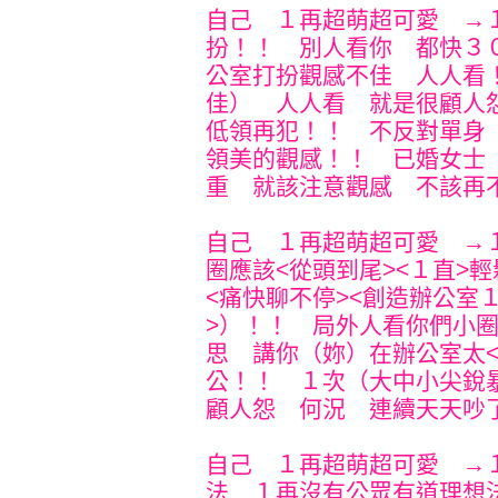
自己 １再超萌超可愛 →
扮！！ 別人看你 都快３
公室打扮觀感不佳 人人看
佳） 人人看 就是很顧人
低領再犯！！ 不反對單身
領美的觀感！！ 已婚女士
重 就該注意觀感 不該再
自己 １再超萌超可愛 →
圈應該<從頭到尾><１直>
<痛快聊不停><創造辦公室
>）！！ 局外人看你們小
思 講你（妳）在辦公室太
公！！ １次（大中小尖銳
顧人怨 何況 連續天天吵
自己 １再超萌超可愛 →
法 １再沒有公眾有道理想