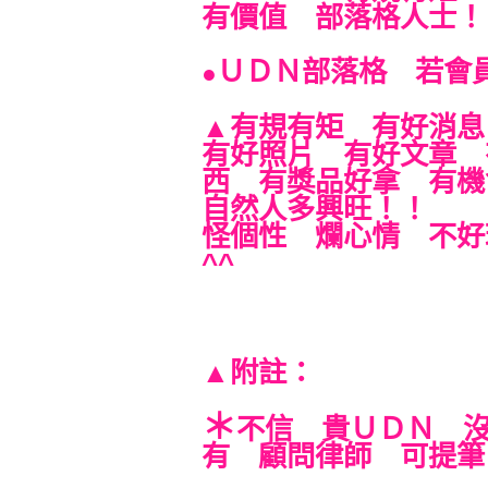
有價值 部落格人士！
ＵＤＮ部落格 若會
●
▲有規有矩 有好消
有好照片 有好文章 
西 有獎品好拿 有
自然人多興旺！！
怪個性 爛心情 不好
^^
附註：
▲
＊
不信 貴ＵＤＮ 
有 顧問律師 可提筆