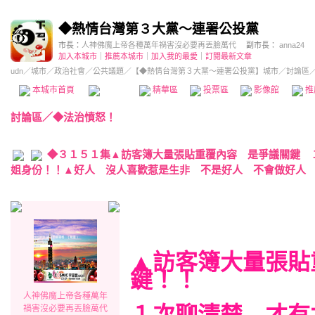
◆熱情台灣第３大黨～連署公投黨
市長：
人神佛魔上帝各種萬年禍害沒必要再丟臉萬代
副市長：
anna24
加入本城市
｜
推薦本城市
｜
加入我的最愛
｜
訂閱最新文章
udn
／
城市
／
政治社會
／
公共議題
／
【◆熱情台灣第３大黨～連署公投黨】城市
／討論區
本城市首頁
討論區
精華區
投票區
影像館
推
討論區
／
◆法治憤怒！
◆３１５１集▲訪客簿大量張貼重覆內容 是爭議關鍵 
姐身份！！▲好人 沒人喜歡惹是生非 不是好人 不會做好人
▲訪客簿大量張貼
鍵！！
人神佛魔上帝各種萬年
禍害沒必要再丟臉萬代