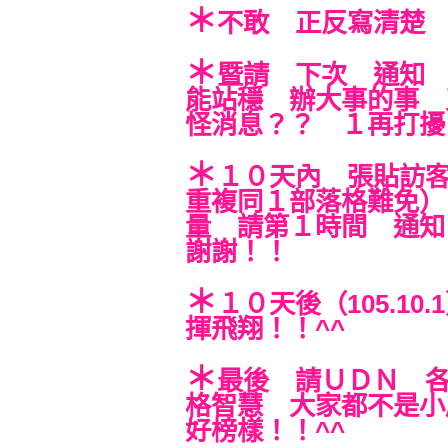
＊
不敢 正反寫清楚
＊
暨請 下次 通知
能站穩 辦大事的事
怪消息？？ １再打擾
＊
１０天內 張貼訪客
重複同１部落格難免）
量 請第１時間 通
謝謝！！
＊
１０天後（105.1
揮飛翔！！^^
＊
最後 請ＵＤＮ 
格智慧 大家都不是小
好榜樣！！^^