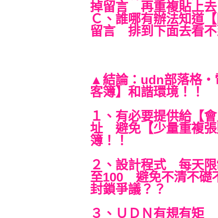
掉留言 再重複貼上去
Ｃ、誰哪有辦法知道【
留言 排到下面去看不
結論：udn部落格
▲
客簿】和諧環境！！
１、有必要提供給【會
址 避免【少量重複張
簿！！
２、設計程式 每天限
至100 避免不清不
封鎖爭議？？
３、ＵＤＮ有規有矩