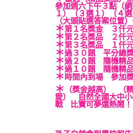
參加週六下午３點（網
１）（３選１）（４選
（大頭貼選答案位置）
＊
第１名獎金 ３仟
＊
第２名獎品 ２仟
＊
第３名獎品 １仟
＊
過３０題 平分總
＊
過２０題 隨機精
＊
過１０題 隨機精
＊
時間內到場 參加
＊
（獎金越高） （
愛） 自然全國大中小
戰 比寶可夢還熱鬧！