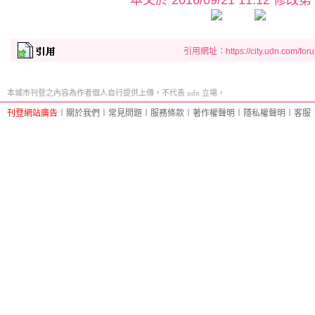
本文於
2016/09/21 11:12 修改第
引用網址：https://city.udn.com/for
本城市刊登之內容為作者個人自行提供上傳，不代表 udn 立場。
刊登網站廣告
︱
關於我們
︱
常見問題
︱
服務條款
︱
著作權聲明
︱
隱私權聲明
︱
客服