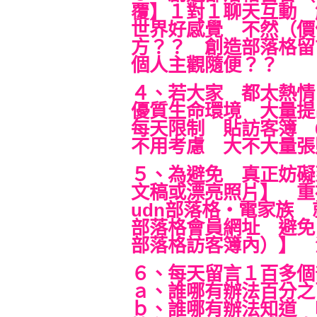
覆】１對１聊天互動 
世界好感覺 不然（價
方？？ 創造部落格留
個人主觀隨便？？
４、若大家 都太熱情
優質生命環境 大量
每天限制 貼訪客簿 6
不用考慮 大不大量張
５、為避免 真正妨礙
文稿或漂亮照片】 
udn部落格‧電家族
部落格會員網址 避免
部落格訪客簿內）】 
６、每天留言１百多個
ａ、誰哪有辦法百分之
ｂ、誰哪有辦法知道 