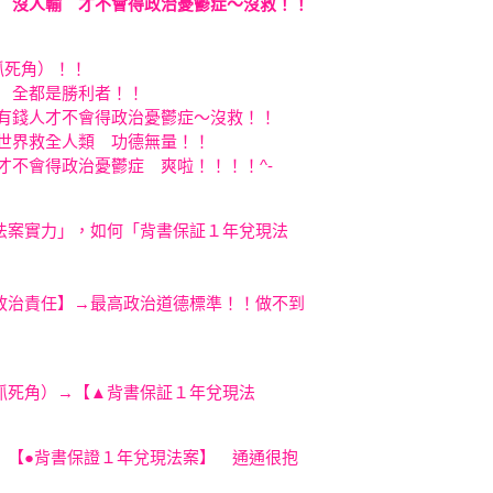
勝 沒人輸 才不會得政治憂鬱症～沒救！！
抓死角）！！
 全都是勝利者！！
級有錢人才不會得政治憂鬱症～沒救！！
全世界救全人類 功德無量！！
才不會得政治憂鬱症 爽啦！！！！^-
法案實力」，如何「背書保証１年兌現法
政治責任】→最高政治道德標準！！做不到
抓死角）→【▲背書保証１年兌現法
 【●背
書保證１年兌現法案】 通通很抱