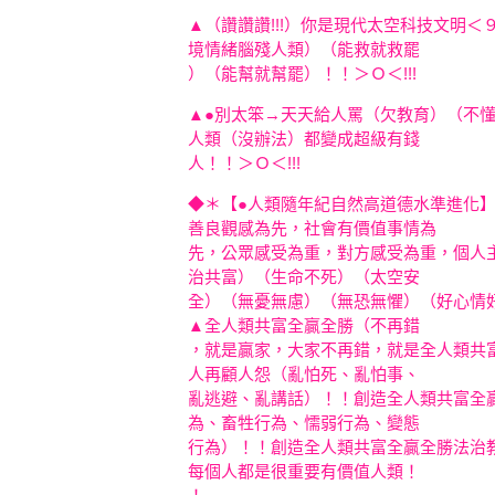
▲（讚讚讚!!!）你是現代太空科技文明＜
境情緒腦殘人類）（能
救就救罷
）（能幫就幫罷）！！＞Ｏ＜!!!
▲●別太笨→天天給人罵（欠教育）
（不
人類（沒辦法）都變成超級有錢
人！！
＞Ｏ＜!!!
◆＊【●人類隨年紀自然高道德水準進化
善良觀感為先，社會有價值事情為
先，公眾感受為重，對方感受為重，個人
治共富）（生命不死）（太空安
全）（無憂無慮）（無恐無懼）（好心情
▲全人類共富全贏全勝（不再錯
，就是贏家，大家不再錯，就是全人類共
人再顧人怨（亂怕死、亂怕事、
亂逃避、亂講話）！！創造全人類共富全
為、畜牲行為、懦弱行為、變態
行為）！！創造全人類共富全贏全勝法治
每個人都是很重要有價值人類！