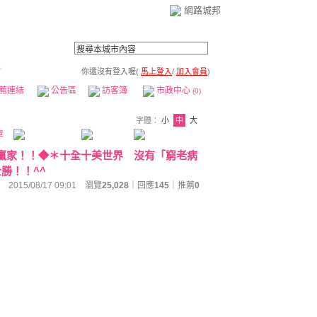
網路城邦
／
你還沒有登入喔(
馬上登入
/
加入會員
)
薦連結
公告區
訪客簿
市政中心
(0)
字體：
小
中
大
章
贏家！！◆＊十全十美世界 沒有「窮老病
勝！！^^
2015/08/17 09:01 瀏覽
25,028
｜回應
145
｜
推薦
0