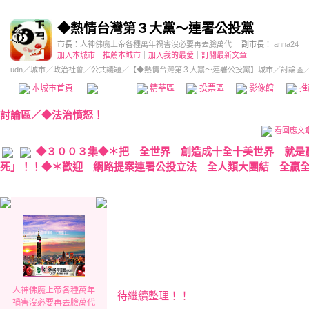
◆熱情台灣第３大黨～連署公投黨
市長：
人神佛魔上帝各種萬年禍害沒必要再丟臉萬代
副市長：
anna24
加入本城市
｜
推薦本城市
｜
加入我的最愛
｜
訂閱最新文章
udn
／
城市
／
政治社會
／
公共議題
／
【◆熱情台灣第３大黨～連署公投黨】城市
／討論區
本城市首頁
討論區
精華區
投票區
影像館
推
討論區
／
◆法治憤怒！
看回應文
◆３００３集◆＊把 全世界 創造成十全十美世界 就是
死」！！◆＊歡迎 網路提案連署公投立法 全人類大團結 全贏全
人神佛魔上帝各種萬年
待繼續整理！！
禍害沒必要再丟臉萬代