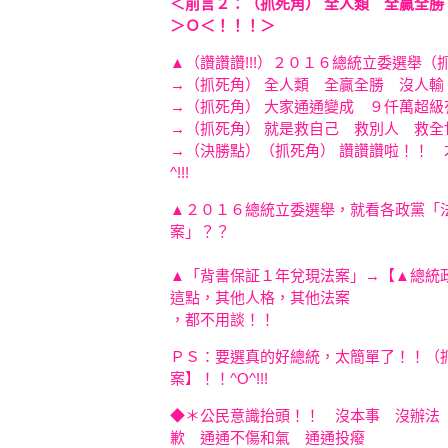
＜前言２：（抓死角） 全人類 全贏全
＞Ｏ＜！！！＞
▲（讚讚讚!!!）２０１６總統立委選舉（
→（抓死角） 全人類 全贏全勝 沒人輸
→（抓死角） 大家通通變成 ９仟萬超
→（抓死角） 就是救自己 救別人 救
→（決勝點）（抓死角） 讚讚讚啦！！ 
^!!!
▲２０１６總統立委選舉，就看各政黨「
案」？？
▲「背書保証１年兌現法案」→【▲總統
這點，其他人格，其他法案
，都不用談！！
ＰＳ：要選真的好總統，太簡單了！！（
案】！！^O^!!!
◆＊公民意識抬頭！！ 沒本事 沒辦法
歉 通通不傷和氣 通通投癈