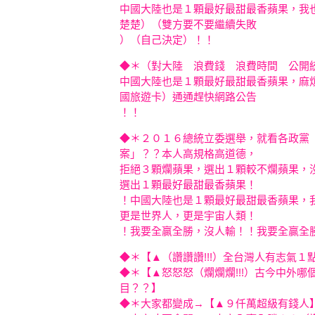
中國大陸也是１顆最好最甜最香蘋果，我
楚楚）（雙方要不要繼續失敗
）（自己決定）！！
◆＊（對大陸 浪費錢 浪費時間 公開
中國大陸也是１顆最好最甜最香蘋果，麻
國旅遊卡）通通趕快網路公告
！！
◆＊２０１６總統立委選舉，就看各政黨
案」？？本人高規格高道德，
拒絕３顆爛蘋果，選出１顆較不爛蘋果，
選出１顆最好最甜最香蘋果！
！中
國大陸也是１顆最好最甜最香蘋果，
更是世界人，更是宇宙人類！
！我要全贏全勝，沒人輸！！我要全贏全
◆＊【▲（讚讚讚!!!）全台灣人有志
◆＊【▲怒怒怒（爛爛爛!!!）古今中外
目？？】
◆＊大家都變成→【▲９仟萬超級有