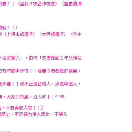
也要！！（國共３次合作機會）（歷史清清
統戰！！）
煩（上海市旅遊卡）（大陸旅遊卡）（全中
「法案實力」，如何「背書保証１年
兌現法
沒有時間再等待！！我要３顆都是好蘋果，
我也要！！我不止是台灣人，還是中國人
，
勝，
大家只有贏，沒人輸！！^-^!!!
氣１點，不要再顧人怨！！】
哪個歷史，不是權力使人腐化，不堪入
錢人】