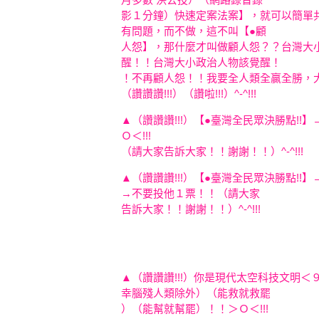
影１分鐘）快速定案法案】，就可以簡單
有問題，而不做，這不叫【●顧
人怨】
，那什麼才叫做顧人怨？？台灣大
醒！！台灣大小政治人物該覺醒！
！不再顧人怨！！我要
全人類全贏全勝，
（讚讚
讚!!!）（讚啦!!!）^-^!!!
▲（讚讚讚!!!）【●臺灣全民眾決勝點!!】
Ｏ＜!!!
（請大家告訴大家！！謝謝！！）^-^!
▲（讚讚讚!!!）【●臺灣全民眾決勝點!!】
→不要
投他１票！！（請大家
告訴大家！！謝謝！！）^-^!!!
▲（讚讚讚!!!）你是現代太空科技文明＜
幸腦殘人類除外）（能
救就救罷
）（能幫就幫罷）！！＞Ｏ＜!!!