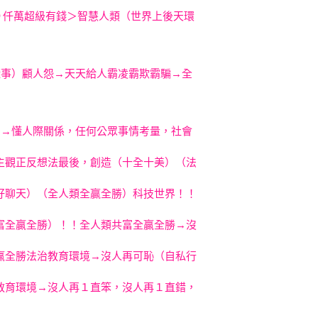
９仟萬
超級有錢＞智慧人類（世界上後天環
懂事）顧人怨→天天給人霸凌霸欺霸騙→全
】→懂人際關係，任何公眾事情考量，社會
主觀正反想法最後，創造（十全十美）（法
好聊天）（全人類全贏全勝）科技世界！！
富全贏全勝）！！全人類共富全贏全勝→沒
贏全勝法治教育環境→沒人再可恥（自私行
教育環境→沒人再１直笨，沒人再１直錯，