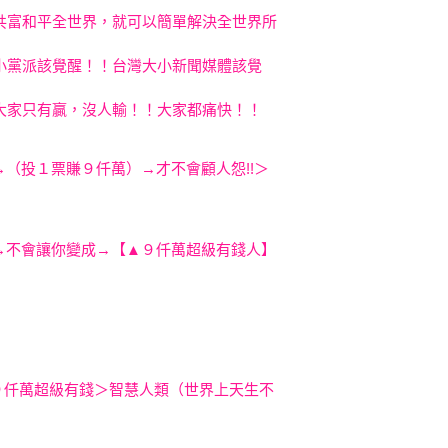
共富和平全世界
，就可以簡單解決全世界所
小黨派該覺醒！！台灣大小新聞
媒體該覺
大家只有贏，沒人輸！！大家都痛快！！
→（投１票賺９仟萬）→才不會顧人怨!!＞
!!
→不會讓你變成→【▲９仟萬超級有錢人】
９仟萬
超級有錢＞智慧人類（世界上天生不