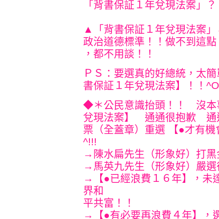
「背書保証１年兌現法案」？
▲「背書保証１年兌現法案」
政治道德標準！！做不到這點
，都不用談！！
ＰＳ：要選真的好總統，太簡
書保証１年兌現法案】！！^O^!
◆＊公民意識抬頭！！ 沒本
兌現法案】 通通很抱歉 通
票（全蓋章）重選 【●才有機
^!!!
→陳水扁先生（形象好）
→馬英九先生（形象好）
→【●已經浪費１６年】，未
界和
平共富！！
→【●有必要再浪費４年】，