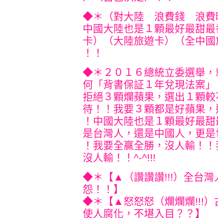
◆＊（對大陸 浪費錢 浪費
中國大陸也是１顆最好最甜最
卡）（大陸旅遊卡）（全中國
！！
◆＊２０１６總統立委選舉，
何「背書保証１年
兌現法案」
拒絕３顆爛蘋果，選出１顆較
待！！我要３顆都是好蘋果，
！中
國大陸也是１顆最好最甜
是台灣人，還是中國人
，更是
！我要全贏全勝，沒人輸！！
沒人輸！！^-^!!!
◆＊【▲（讚讚讚!!!）全台
怨！！】
◆＊【▲怒怒怒（爛爛爛!!!
使人腐化，不堪入目？？】