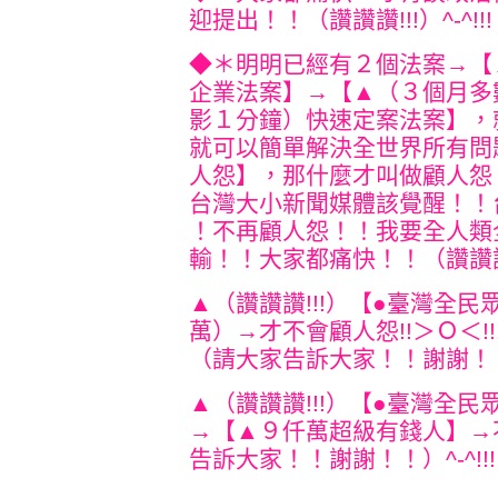
迎提出！！（讚讚讚!!!）
^-
◆＊明明已經有２個法案→【
企業法案】→【▲（３個月多
影１分鐘）快速定案法案】，
就可以簡單解決全世界所有問
人怨】
，那什麼才叫做顧人怨
台灣大小新聞
媒體該覺醒！！
！不再顧人怨！！我要
全人類
輸！！大家都痛快！！（讚讚
▲（讚讚讚!!!）【●臺灣全民眾
萬）→才不會顧人怨!!＞
（請大家告訴大家！！謝謝！
▲（讚讚讚!!!）【●臺灣全民眾
→【▲９仟萬超級有錢人】→
告訴大家！！謝謝！！）^-