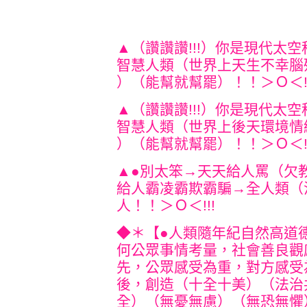
▲（讚讚讚!!!）你是現代太
智慧人類（世界上天生不幸腦
）（能幫就幫罷）！！＞Ｏ
▲（讚讚讚!!!）你是現代太
智慧人類（世界上後天環境情
）（能幫就幫罷）！！＞Ｏ
▲●別太笨→天天給人罵（欠
給人霸凌霸欺霸騙→全
人類（
人！！
＞Ｏ＜!!!
◆＊【●人類隨年紀自然高道
何公眾事情考量，社會善良觀
先，公眾感受為重，對方感受
後，創造（十全十美）（法治
全）（無憂無慮）（無恐無懼