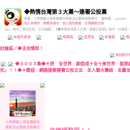
◆熱情台灣第３大黨～連署公投黨
市長：
人神佛魔上帝各種萬年禍害沒必要再丟臉萬代
副市長：
anna24
加入本城市
｜
推薦本城市
｜
加入我的最愛
｜
訂閱最新文章
udn
／
城市
／
政治社會
／
公共議題
／
【◆熱情台灣第３大黨～連署公投黨】城市
／討論區
本城市首頁
討論區
精華區
投票區
影像館
推
討論區
／
◆法治憤怒！
看回應文
◆３００３集◆＊把 全世界 創造成十全十美世界 就是
死」！！◆＊歡迎 網路提案連署公投立法 全人類大團結 全贏全
人神佛魔上帝各種萬年
禍害沒必要再丟臉萬代