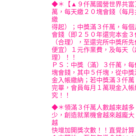
◆＊【▲９仟萬國營世界共富
萬，每天繳２０塊會錢（每月
繳
得起）；中獎滿３仟萬，每個
會錢（即２５０年還完本金３
（合理），至還完所中獎所先
便宜）１元作業費，及每天（
理）！！
ＰＳ：中獎（滿）３仟萬，每
塊會錢，其中５仟塊，從中獎
金入帳繳納；若中獎滿３仟萬
完畢，會員每月１萬現金入帳
究！！
◆＊領滿３仟萬人數越來越多
少，創造就業機會越來越龐大
越
快增加開獎次數！！直覺計算→