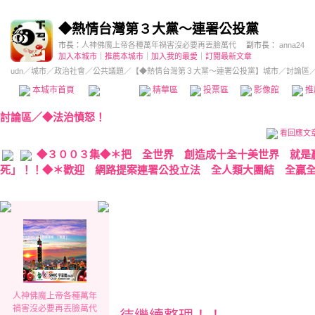
◆熱情台灣第３大黨～連署公投黨
市長：
人神佛魔上帝各種萬年禍害沒必要再丟臉萬代
副市長：
anna24
加入本城市
｜
推薦本城市
｜
加入我的最愛
｜
訂閱最新文章
udn
／
城市
／
政治社會
／
公共議題
／
【◆熱情台灣第３大黨～連署公投黨】城市
／討論區
本城市首頁
討論區
精華區
投票區
影像館
推
討論區
／
◆法治憤怒！
看回應文
◆３００３集◆＊把 全世界 創造成十全十美世界 就是
死」！！◆＊歡迎 網路提案連署公投立法 全人類大團結 全贏全
人神佛魔上帝各種萬年
禍害沒必要再丟臉萬代