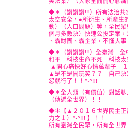
美法案）（大家全面開心聊痛快）
◆＊（讚讚讚!!!）所有法治
太空安全，●所衍生、
所產生
動）（人口問題）等，全民眾
個月多數決）快速公投定案，
、霸財團、霸企業，不懂大事！！^
◆＊（讚讚讚!!!）全臺灣 
和平 科技生命不死 科技太
▲開心痛快好心情萬輩子 
▲是不是開玩笑？？ 自己決
怨就行了！！^-^!!!
◆＊全人類（有價值）對話聊
（傳遍全世界）！！
◆＊【▲２０１６世界民主正
力之１）^-^!!! 】！！
所有臺灣全民眾，所有全世界