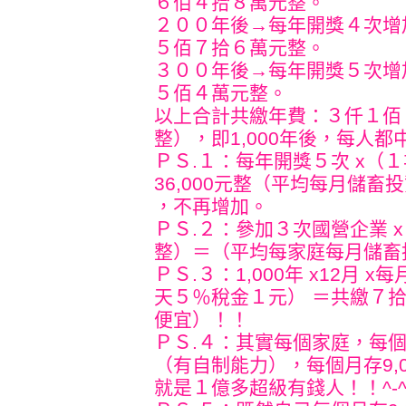
６佰４拾８萬元整。
２００年後→每年開獎４次增加年
５佰７拾６萬元整。
３００年後→每年開獎５次增加年
５佰４萬元整。
以上合計共繳年費：３仟１佰
整），即1,000年後，每人
ＰＳ.１：每年開獎５次 x（１
36,000元整（平均每月儲畜
，不再增加。
ＰＳ.２：參加３次國營企業 x
整）＝（平均每家庭每月儲畜投
ＰＳ.３：1,000年 x12月 
天５％稅金１元） ＝共繳７
便宜）！！
ＰＳ.４：其實每個家庭，每
（有自制能力），每個月存9,
就是１億多超級有錢人！！^-^!