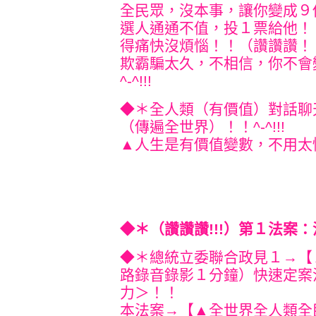
全民眾，沒本事，讓你變成９
選人通通不值，投１票給他！
得痛快沒煩惱！！（讚讚讚！！）
欺霸騙太久，不相信，你不會
^-^!!!
◆＊全人類（有價值）對話聊
（傳遍全世界）！！^-^!!!
▲人生是有價值變數，不用太懷疑
◆＊（讚讚讚!!!）第１法案：沒
◆＊總統立委聯合政見１→【
路錄音錄影１分鐘）快速定案
力＞！！
本法案→【▲全世界全人類全