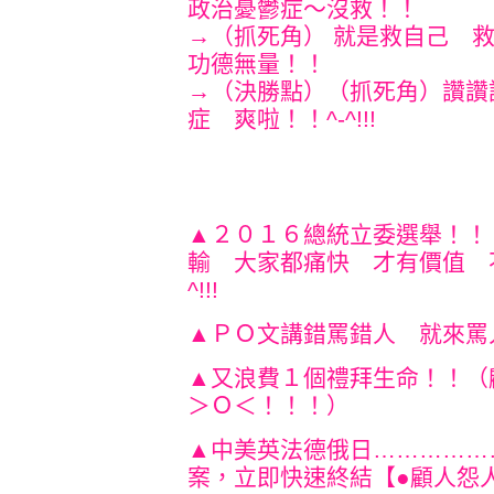
政治憂鬱症～沒救！！
→（抓死角） 就是救自己 
功德無量！！
→（決勝點）（抓死角）讚讚
症 爽啦！！^-^!!!
▲２０１６總統立委選舉！！
輸 大家都痛快 才有價值 
^!!!
▲ＰＯ文講錯罵錯人 就來罵
▲又浪費１個禮拜生命！！（
＞Ｏ＜！！！）
▲中美英法德俄日……………
案，立即快速終結【●顧