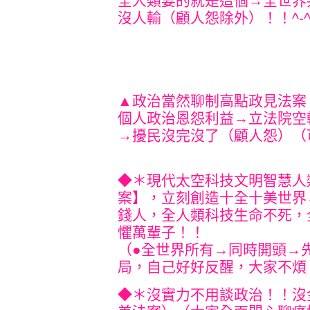
全人類
要的就是這個→全世界
沒人輸（顧人
怨除外）！！^
▲政治當然聊制高點政見法案
個人政治恩怨利益→立法院空
→擾民
沒完沒了（顧人怨
◆＊現代太空科技文明智慧人
案】，立刻創造十全十美世界
錢人，全人類科技生命不死，
懼萬輩子！！
（●全世界所有→同時開頭→
局，自己好好反醒，大家不煩
◆＊沒實力不用談政治！！沒