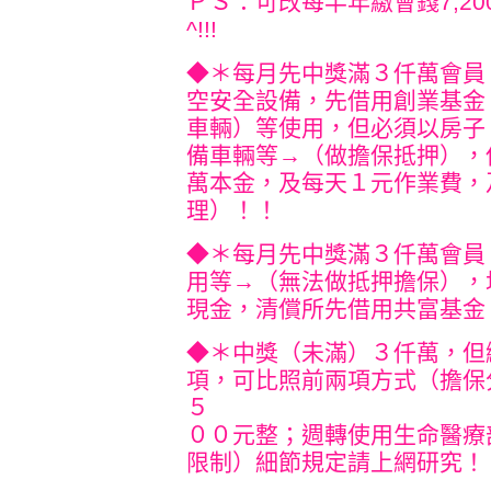
ＰＳ：可改每半年繳會錢7,20
^!!!
◆＊每月先中獎滿３仟萬會員
空安全設備，先借用創業基金
車輛）等使用，但必須以房子
備車輛等→（做擔保抵押），
萬本金，及每天１元作業費，
理）！！
◆＊每月先中獎滿３仟萬會員
用等→（無法做抵押擔保），
現金，清償所先借用共富基金
◆＊中獎（未滿）３仟萬，但
項，可比照前兩項方
式（擔保
５
００元整；週轉使用生命醫療
限制）細節規定請上網