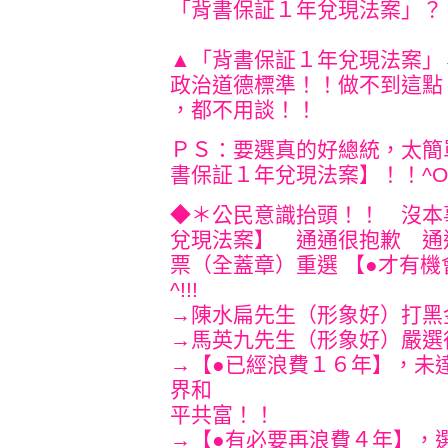
「背書保証１年兌現法案」？
▲「背書保証１年兌現法案」
政治道德標準！！做不到這點
，都不用談！！
ＰＳ：要選真的好總統，太簡
書保証１年兌現法案】！！^O^!
◆＊公民意識抬頭！！ 沒本
兌現法案】 通通很抱歉 通
票（全蓋章）重選 【●才有機
^!!!
→陳水扁先生（形象好）
→馬英九先生（形象好）
→【●已經浪費１６年】，未
界和
平共富！！
→【●有必要再浪費４年】，