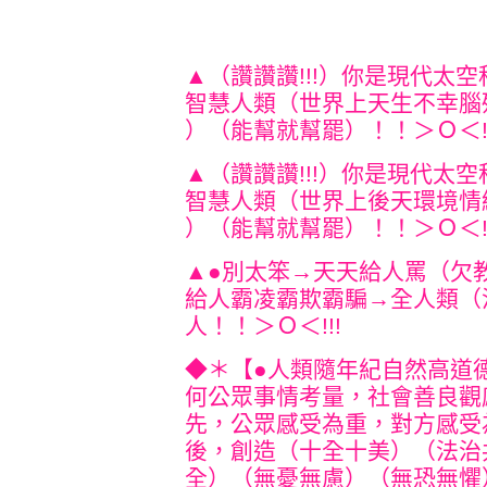
▲（讚讚讚!!!）你是現代太
智慧人類（世界上天生不幸腦
）（能幫就幫罷）！！＞Ｏ
▲（讚讚讚!!!）你是現代太
智慧人類（世界上後天環境情
）（能幫就幫罷）！！＞Ｏ
▲●別太笨→天天給人罵（欠
給人霸凌霸欺霸騙→全
人類（
人！！
＞Ｏ＜!!!
◆＊【●人類隨年紀自然高道
何公眾事情考量，社會善良觀
先，公眾感受為重，對方感受
後，創造（十全十美）（法治
全）（無憂無慮）（無恐無懼