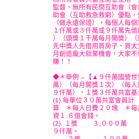
監督，無所有民間互助會（會
助會（互助救急救窮）優點，
（做永遠保證），每個人每個
１仟萬或３仟萬或９仟萬先借
）（頭獎１千萬每月開獎）（
先中獎人先借用買房子、買太
月創造龐大就業機會，大家不
賺！！
◆＊舉例→【▲９仟萬國營世
萬）（每月開獎１次）（每人
９仟萬），１獎３仟萬共富基
(1).每單位３０萬共富會員計
算 ＊每人日費２０塊 ＊每
資１.８億會錢。
(2). １獎 ３,
９仟萬。
２獎 １００萬