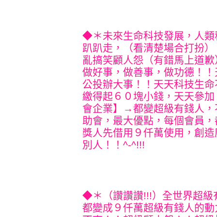
◆＊未來生命科技發展，人類
趴趴走，（看清楚場合打扮）
亂搞笑顧人怨（有錯馬上道歉
做好事，做善事，做功德！！
公投辦大事！！天天科技生命
繳得起６０塊小錢，天天參加
會企業】→都變超級有錢人，
助會，最大優點，每個會員，
獎人先借用９仟萬使用，創造
別人！！^-^!!!
◆＊（讚讚讚!!!）全世界超
都變成
９仟萬超級有錢人的動