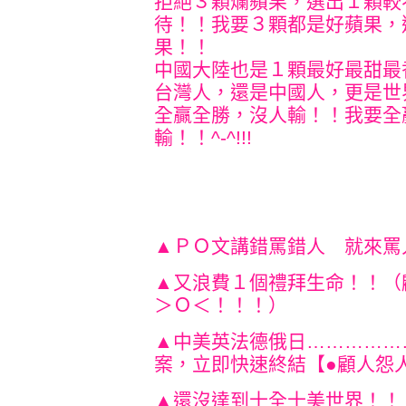
拒絕３顆爛蘋果，選出１顆較
待！！我要３顆都是好蘋果，
果！！
中國大陸也
是１顆最好最甜最
台灣人，還是中國人，更是世
全贏全勝，沒人輸！！我要全
輸！！^-^!!!
▲ＰＯ文講錯罵錯人 就來罵
▲又浪費１個禮拜生命！！（
＞Ｏ＜！！！）
▲中美英法德俄日……………
案，立即快速終結【●顧人怨
▲還沒達到十全十美世界！！