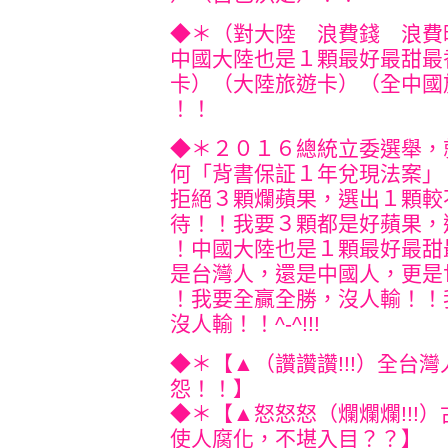
◆＊（對大陸 浪費錢 浪費
中國大陸也是１顆最好最甜最
卡）（大陸旅遊卡）（全中國
！！
◆＊２０１６總統立委選舉，
何「背書保証１年
兌現法案」
拒絕３顆爛蘋果，選出１顆較
待！！我要３顆都是好蘋果，
！中
國大陸也是１顆最好最甜
是台灣人，還是中國人
，更是
！我要全贏全勝，沒人輸！！
沒人輸！！^-^!!!
◆＊【▲（讚讚讚!!!）全台
怨！！】
◆＊【▲怒怒怒（爛爛爛!!!
使人腐化，不堪入目？？】