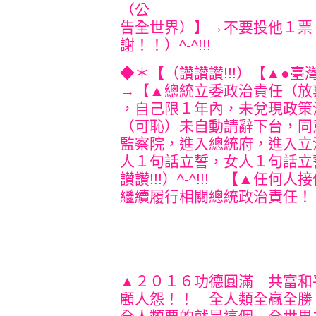
（公
告全世界）】→不要投他１票
謝！！）^-^!!!
◆＊【（讚讚讚!!!）【▲●
→【▲總統立委政治責任（放
，自己限１年內，未兌現政策
（可恥）未自動請辭下台，同
監察院，進入總統府，進入立
人１句話立誓，女人１句話立
讚讚!!!）^-^!!! 【▲任
繼續履行相關總統政治責任
▲２０１６功德圓滿 共富和
顧人怨！！ 全人類全贏全勝