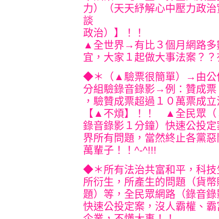
力）（天天紓解心中壓力政治
談
政治）】！！
▲全世界→有比３個月網路多
宜，大家１起做大事法案？？
◆＊（▲驗票很簡單）→由公
分組驗錄音錄影→例：贊成票
，驗贊成票超過１０萬票成立
【▲不煩】！！ ▲全民眾（
錄音錄影１分鐘）快速公投定
界所有問題，當然終止各黨惡
萬輩子！！^-^!!!
◆＊所有法治共富和平，科技
所衍生，所產生的問題（貨幣
題）等，全民眾網路（錄音錄
快速公投定案，沒人霸權、霸
企業，不懂大事！！