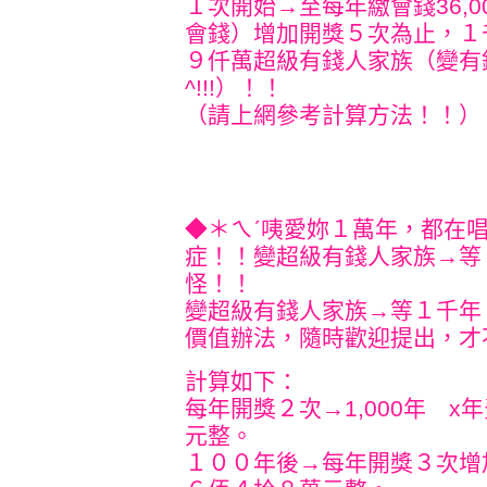
１次開始→至每年繳會錢36,
會錢）增加開獎５次為止，１
９仟萬超級有錢人家族（變有
^!!!）！！
（請上網參考計算方法！！）
◆＊ㄟˊ咦愛妳１萬年，都在
症！！變超級有錢人家族→等
怪！！
變超級有錢人家族→等１千年
價值辦法，隨時歡迎提出，才不會
計算如下：
每年開獎２次→1,000年 x
元整。
１００年後→每年開獎３次增加年