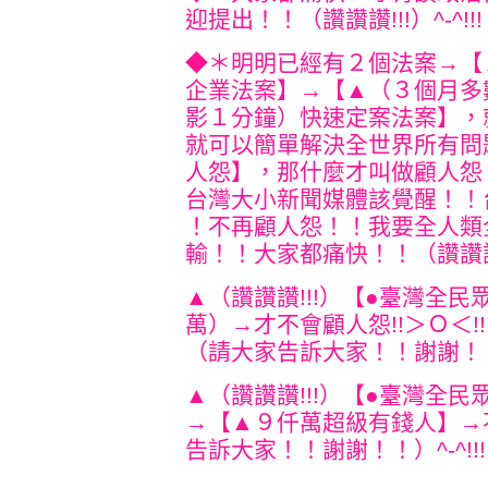
迎提出！！（讚讚讚!!!）
^-
◆＊明明已經有２個法案→【
企業法案】→【▲（３個月多
影１分鐘）快速定案法案】，
就可以簡單解決全世界所有問
人怨】
，那什麼才叫做顧人怨
台灣大小新聞
媒體該覺醒！！
！不再顧人怨！！我要
全人類
輸！！大家都痛快！！（讚讚
▲（讚讚讚!!!）【●臺灣全民眾
萬）→才不會顧人怨!!＞
（請大家告訴大家！！謝謝！
▲（讚讚讚!!!）【●臺灣全民眾
→【▲９仟萬超級有錢人】→
告訴大家！！謝謝！！）^-