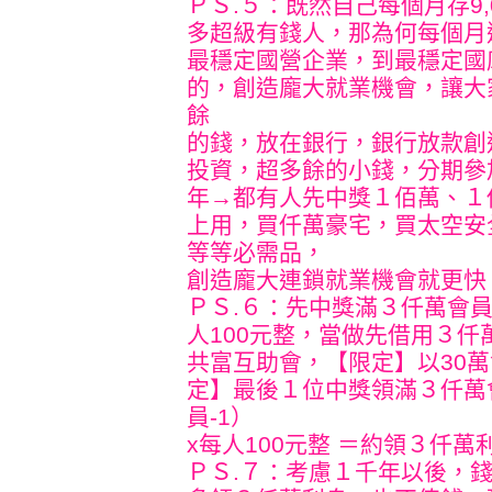
ＰＳ.５：既然自己每個月存9
多超級有錢人，那為何每個月還
最穩定國營企業，到最穩定國
的，創造龐大就業機會，讓大
餘
的錢，放在銀行，銀行放款創
投資，超多餘的小錢，分期參
年→都有人先中獎１佰萬、１
上用，買仟萬豪宅，買太空安
等等必需品，
創造龐大連鎖就業機會就更快，大
ＰＳ.６：先中獎滿３仟萬會
人100元整，當做先借用３
共富互助會，【限定】以30
定】最後１位中獎領滿３仟萬
員-1）
x每人100元整 ＝約領３仟
ＰＳ.７：考慮１千年以後，