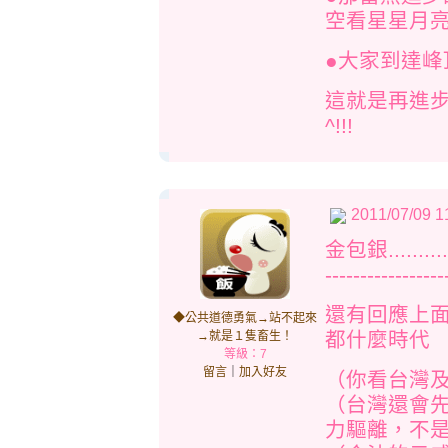
空看星星月亮
●大家到達
這就是再進
^!!!
2011/07/09 1
金包銀.....
-----------------
還有回應上
◆公共道德勇氣→站不起來
都什麼時代
→就是１隻畜生！
等級：7
留言
｜
加入好友
（你看台灣
（台灣還會
力驅離，不