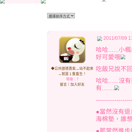
2011/07/09 1
哈哈......
好可愛哦
吃飯兄說不
◆公共道德勇氣→站不起來
→就是１隻畜生！
等級：7
哈哈......
留言
｜
加入好友
有.......
-----------------
●當然沒有
海棉墊，誰想
●那當然進