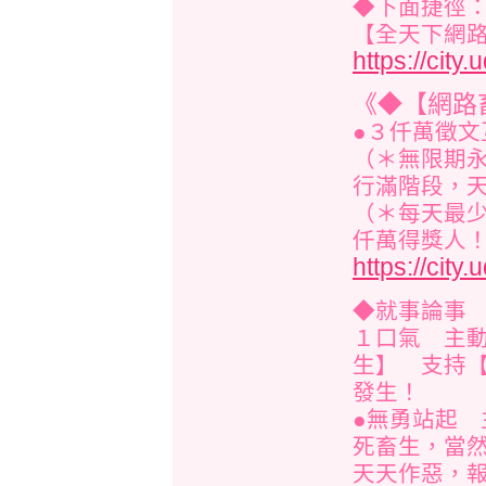
◆下面捷徑
【全天下網
https://cit
《◆【網路
●３仟萬徵文
（＊無限期
行滿階段，
（＊每天最
仟萬得獎人
https://cit
◆就事論事
１口氣 主
生】 支持
發生！
●無勇站起
死畜生，當
天天作惡，