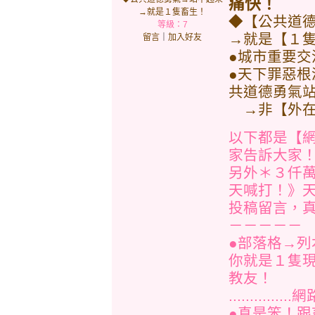
痛快！
→就是１隻畜生！
◆【公共道
等級：7
→就是【１
留言
｜
加入好友
●城市重要
●天下罪惡
共道德勇氣
→非【外在
以下都是【
家告訴大家
另外＊３仟
天喊打！》
投稿留言，真
－－－－－
●部落格→
你就是１隻
教友！
.........
●真是笨！跟