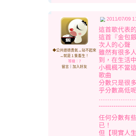
2011/07/09 1
這首歌代表
這首『金包
次人的心聲
◆公共道德勇氣→站不起來
雖然有很多
→就是１隻畜生！
到，在生活
等級：7
小楓楓不當
留言
｜
加入好友
歌曲
分數只是很
乎分數高低
..........
-----------------
任何分數有
已！
但【現實人