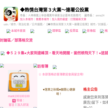
◆熱情台灣第３大黨～連署公投黨
市長：
人神佛魔上帝各種萬年禍害沒必要再丟臉萬代
副市長：
anna24
加入本城市
｜
推薦本城市
｜
加入我的最愛
｜
訂閱最新文章
udn
／
城市
／
政治社會
／
公共議題
／
【◆熱情台灣第３大黨～連署公投黨】城市
／討論區
本城市首頁
討論區
精華區
投票區
影像館
推
討論區
／
部落格交流
◆５２９集●大家到達峰頂，看天地開闊，當然想飛天下！●這就是
訪客簿
☆ 本部落格訪客簿歡迎會員留言唷!
格主公告
♥落葉之秋楓♥願開心健康
唷！
mark100100100
感謝您來到落葉
等級：
廣告)留下，如
留言
｜
加入好友
安~^^