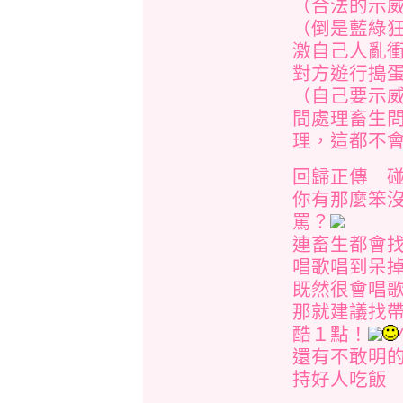
（合法的示
（倒是藍綠
激自己人亂
對方遊行搗蛋.
（自己要示
間處理畜生
理，這都不
回歸正傳 
你有那麼笨
罵？
連畜生都會找
唱歌唱到呆
既然很會唱
那就建議找
酷１點！
還有不敢明
持好人吃飯 