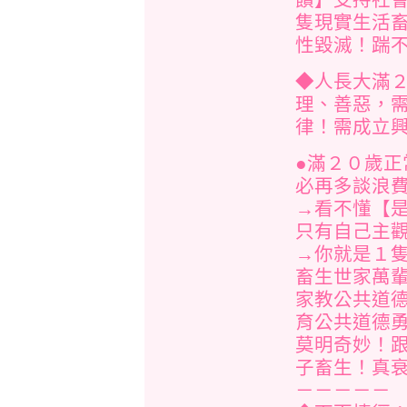
隻現實生活
性毀滅！踹
◆人長大滿
理、善惡，
律！需成立
●滿２０歲
必再多談浪
→看不懂【
只有自己主
→你就是１
畜生世家萬
家教公共道
育公共道德
莫明奇妙！
子畜生！真衰！
－－－－－