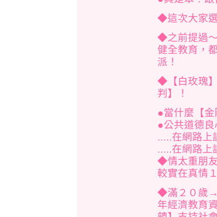
◆這次大家
◆之前提過
健全教育，
派！
◆【白玫瑰
判】！
●當什麼【
●公共道德
.....在網
.....在
◆情太重朋友
較實在真情
◆滿２０歲
年經濟教育
饋】支持社