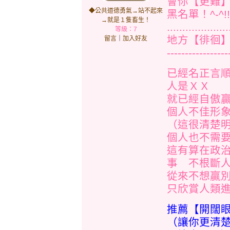
會你【更難
◆公共道德勇氣→站不起來
黑名單！^-
→就是１隻畜生！
.........
等級：7
地方【徘徊】著.
留言
｜
加入好友
-----------------
已經名正言
人是ＸＸ
就已經自傲
個人不佳形
（這很清楚
個人也不需
這有算在政
事 不根斷
從來不想贏
只欣賞人類進
推薦【開闊
（讓你更清