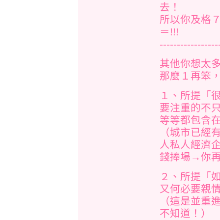
去！
所以你及格
＝!!!
-----------------
其他你想太
那麼１再笨，
１、所提「
要注重的不
等等都包含在打
（城市已經
人私人經濟
錢捧場→你再好
２、所提「
又何必要親
（這是並重
不知道！）