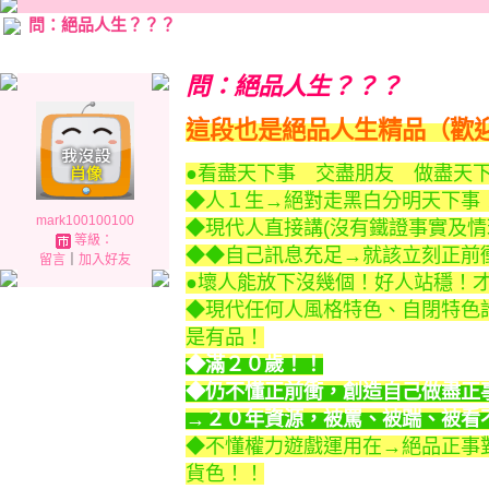
問：絕品人生？？？
問：絕品人生？？？
這段也是絕品人生精品（歡迎貨
●看盡天下事 交盡朋友 做盡天
◆人１生→絕對走黑白分明天下事
mark100100100
◆現代人直接講(沒有鐵證事實及情
等級：
◆◆自己訊息充足→就該立刻正前
留言
｜
加入好友
●壞人能放下沒幾個！好人站穩！
◆現代任何人風格特色、自閉特色
是有品！
◆滿２０歲！！
◆仍不懂正前衝，創造自己做盡正
→２０年資源，被罵、被踹、被看
◆不懂權力遊戲運用在→絕品正事
貨色！！