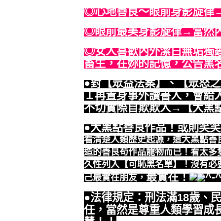
◎
心地善良～眼前身影旋律
◎
眼前最美身影旋律→當然
◎女人喜歡內外潔白無垢獨
畜生，在妳的記憶，公告黑
●對【眾益法案】、【眾怒
１再置身事外讀書人，會給
不切實際自欺欺人→【大黑
●大黑點善良作品！或則笑
看清楚人類歷史起源，這大黑點善
造的善良苟作品寵物而已！看太多
久性列入【可恥黑名單】！沒有必
最實在！
^-^
己最實在朋友，
●法律規定：刑法滿18歲、
任，當然是尊重人類學習成