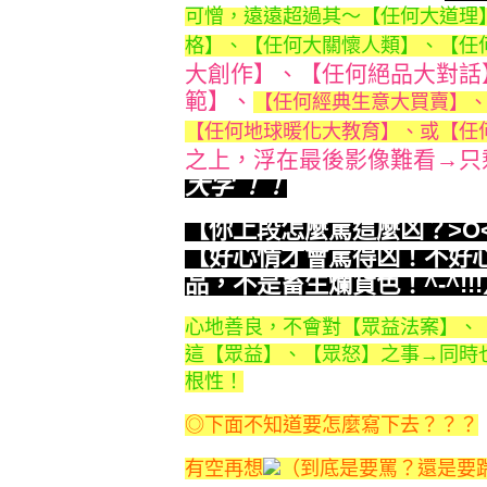
可憎，遠遠超過其～【任何大道理
格】、
【任何大關懷人類】、【任
大創作】、【任何絕品大對話
範】、
【任何經典生意大買賣】
【任何地球暖化大教育】、或【任
之上，浮在最後影像難看→只
大字 ！！
【你上段怎麼罵這麼凶？>O
【好心情才會罵得凶！不好
品，不是畜生爛貨色！^-^!!
心地善良，不會對【眾益法案】、
這【眾益】、【眾怒】之事→同時
根性！
◎下面不知道要怎麼寫下去？？？
有空再想
（到底是要罵？還是要踹