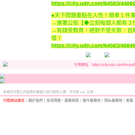
https://city.udn.com/64583/44
●天下問題重點在人性！簡單１件
→連署公投【◆立刻每個人都有３
→有錢受教育，絕對不受天欺、自
值！
https://city.udn.com/64583/40
引用網址：https://city.udn.com/forum
本城市刊登之內容為作者個人自行提供上傳，不代表 udn 立場。
刊登網站廣告
︱
關於我們
︱
常見問題
︱
服務條款
︱
著作權聲明
︱
隱私權聲明
︱
客服