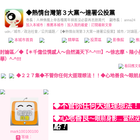
◆熱情台灣第３大黨～連署公投黨
市長：
人神佛魔上帝各種萬年禍害沒必要再丟臉萬代
副市長：
anna24
加入本城市
｜
推薦本城市
｜
加入我的最愛
｜
訂閱最新文章
udn
／
城市
／
政治社會
／
公共議題
／
【◆熱情台灣第３大黨～連署公投黨】城市
／討論區
本城市首頁
討論區
精華區
投票區
影像館
推
討論區
／
◆【＊千億位情感人～自然滿天下^-^!!!】～徐志摩、陸
華）^-^!!!
看回應文
◆２２７集◆不管你任何大道理想法！！◆心地善良～眼前身
◆不管你任何大道理想法！
◆心地善良
～眼前身影→當然沒
點！
mark100100100
等級：