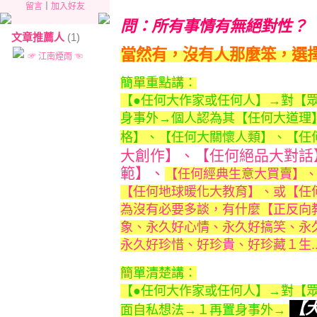
留言
｜
加入好友
問：所有事情有無絕對性？
文章推薦人
(1)
當然有，沒有人那麼笨，選
☞ 江南煙雨 ☜
簡單重點講：
【●任何大作家或任何人】→對【
身事外
→
個人認為其【任何大道理
格】、
【任何大關懷人類】、【任
大創作】、【任何絕品大對話
範】、
【任何經典生意大買賣】
【任何地球暖化大教育】、或【任
為沒有必要多談，
有什麼【正反向
象、永久好心情、永久好搞笑、永
永久好珍惜、好珍貴、好珍藏１生..
簡單清楚講：
【●任何大作家或任何人】→
對【
【
面自私想法→１再置身事外→