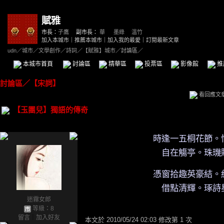
賦雅
市長：
子鷹
副市長：
華
、
墨綠
、
溫竹
加入本城市
｜
推薦本城市
｜
加入我的最愛
｜
訂閱最新文章
udn
／
城市
／
文學創作
／
詩詞
／
【賦雅】城市
／討論區／
本城市首頁
討論區
精華區
投票區
影像館
推
討論區
／
【宋詞】
看回應文
【玉團兒】獨語的傳奇
時逢一五桐花節。
自在觴亭。珠璣
憑窗拾趣英豪結。
借點清輝。琢詩
迷霧女郎
等級：8
留言
｜
加入好友
本文於
2010/05/24 02:03 修改第 1 次