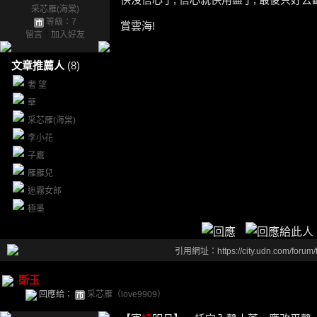
采芯雁(海棠)
等級：7
賞雲海!
留言
｜
加入好友
文章推薦人
(8)
奢 望
華
采芯雁(海棠)
李小花
子鷹
雁雁兒
迷霧女郎
極墨
引用網址：https://city.udn.com/forum
斲玉
回應給：
采芯雁（love9909）