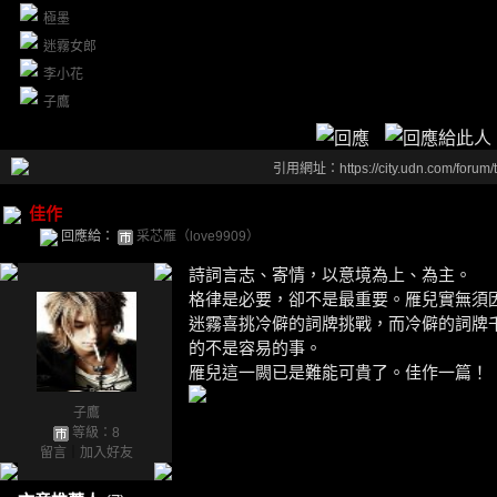
極墨
迷霧女郎
李小花
子鷹
引用網址：https://city.udn.com/forum
佳作
回應給：
采芯雁（love9909）
詩詞言志、寄情，以意境為上、為主。
格律是必要，卻不是最重要。雁兒實無須
迷霧喜挑冷僻的詞牌挑戰，而冷僻的詞牌
的不是容易的事。
雁兒這一闕已是難能可貴了。佳作一篇！
子鷹
等級：8
留言
｜
加入好友