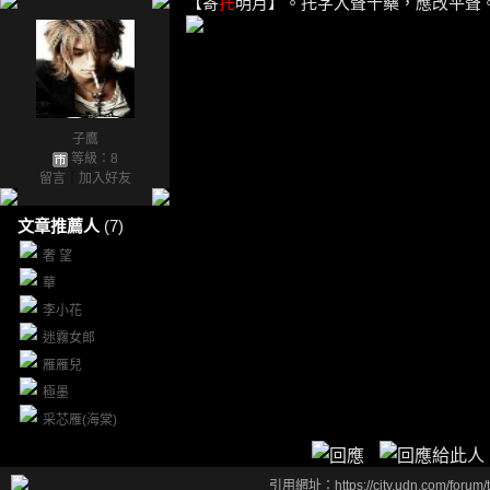
【寄
托
明月】。托字入聲十藥，應改平聲
子鷹
等級：8
留言
｜
加入好友
文章推薦人
(7)
奢 望
華
李小花
迷霧女郎
雁雁兒
極墨
采芯雁(海棠)
引用網址：https://city.udn.com/forum