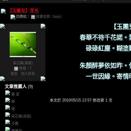
【玉團兒】浮光
回應給：
迷霧女郎（lady）
【
玉團
春華不待千花諾。
碌碌紅塵。糊塗
采芯雁(海棠)
朱顏醉
夢
依如昨。
等級：7
留言
｜
加入好友
一世因緣。寄情
文章推薦人
(9)
奢 望
本文於
2010/05/15 13:57 修改第 1 次
華
煙
采芯雁(海棠)
子鷹