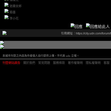
雁雁兒
迷霧女郎
極墨
李小花
引用網址：https://city.udn.com/forum
本城市刊登之內容為作者個人自行提供上傳，不代表 udn 立場。
刊登網站廣告
︱
關於我們
︱
常見問題
︱
服務條款
︱
著作權聲明
︱
隱私權聲明
︱
客服