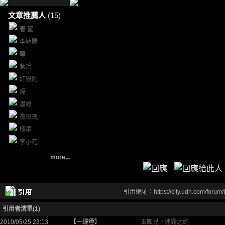
文章推薦人
(15)
奢 望
李毓勝
華
紫筠
紅粉豹
煙
墨綠
夜玫瑰
極墨
李小花
more...
引用網址：https://city.udn.com/forum
引用者清單(1)
2010/05/25 23:13
【一縷煙】
玉團兒。迷霧之約