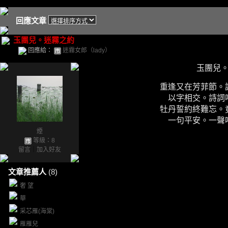
回應文章
玉團兒。迷霧之約
回應給：
迷霧女郎（lady）
玉團兒
重逢又在芳菲節。
以字相交。詩詞
牡丹誓約終難忘。
一句平安。一聲
煙
等級：8
留言
｜
加入好友
文章推薦人
(8)
奢 望
華
采芯雁(海棠)
雁雁兒