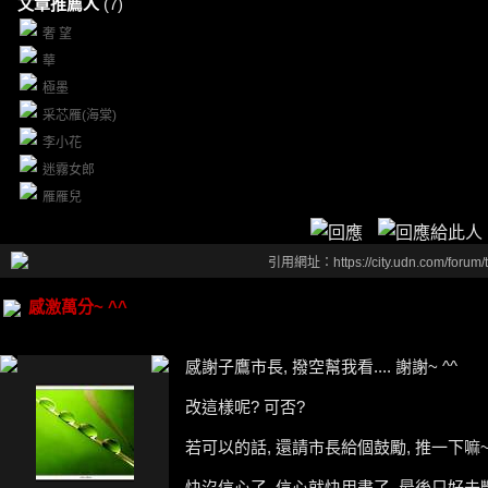
文章推薦人
(7)
奢 望
華
極墨
采芯雁(海棠)
李小花
迷霧女郎
雁雁兒
引用網址：https://city.udn.com/forum
感激萬分~ ^^
感謝子鷹市長, 撥空幫我看.... 謝謝~ ^^
改這樣呢? 可否?
若可以的話, 還請市長給個鼓勵, 推一下嘛
快沒信心了, 信心就快用盡了, 最後只好去斷崖邊