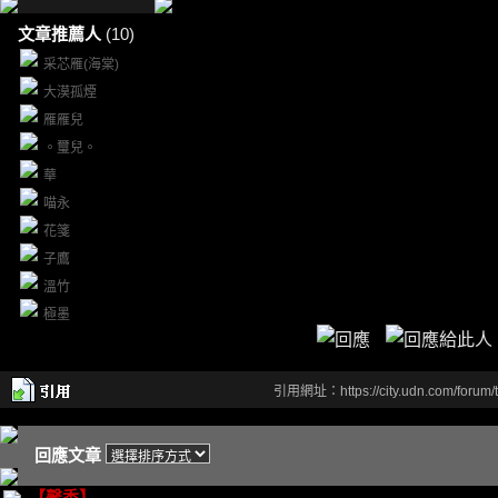
文章推薦人
(10)
采芯雁(海棠)
大漠孤煙
雁雁兒
。璽兒。
華
喵永
花箋
子鷹
溫竹
極墨
引用網址：https://city.udn.com/forum
回應文章
【馨香】