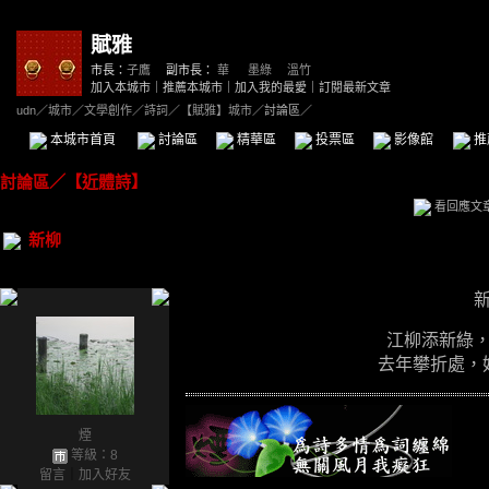
賦雅
市長：
子鷹
副市長：
華
、
墨綠
、
溫竹
加入本城市
｜
推薦本城市
｜
加入我的最愛
｜
訂閱最新文章
udn
／
城市
／
文學創作
／
詩詞
／
【賦雅】城市
／討論區／
本城市首頁
討論區
精華區
投票區
影像館
推
討論區
／
【近體詩】
看回應文
新柳
江柳添新綠
去年攀折處
煙
等級：8
留言
｜
加入好友