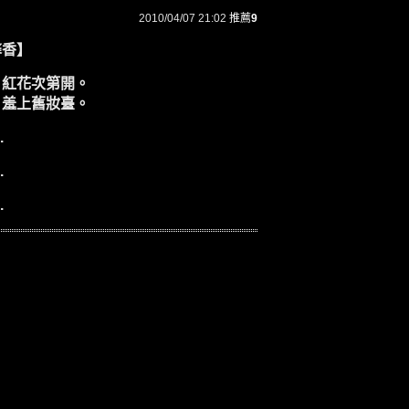
2010/04/07 21:02
推薦
9
馨香】
，紅花次第開。
，羞上舊妝臺。
.
.
.