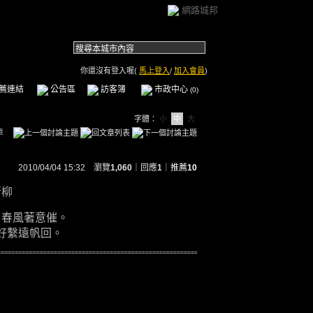
網路城邦
你還沒有登入喔(
馬上登入
/
加入會員
)
薦連結
公告區
訪客簿
市政中心
(0)
字體：
小
中
大
章
2010/04/04 15:32 瀏覽
1,060
｜回應
1
｜
推薦
10
新柳
，春風著意催。
，好繫遠帆回。