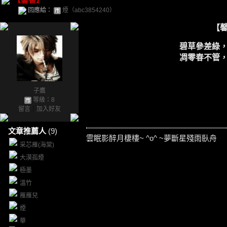
回應給：
煙（abc3854240）
【
碧草參差綠
凋零春不管
子鷹
等級：8
留言
｜
加入好友
文章推薦人
(9)
雲眠影醉月棲樓~ ^o^ ~夢斷星殘雨臥舟
采芯雁(海棠)
大漠孤煙
極墨
溫竹
雁雁兒
煙
華