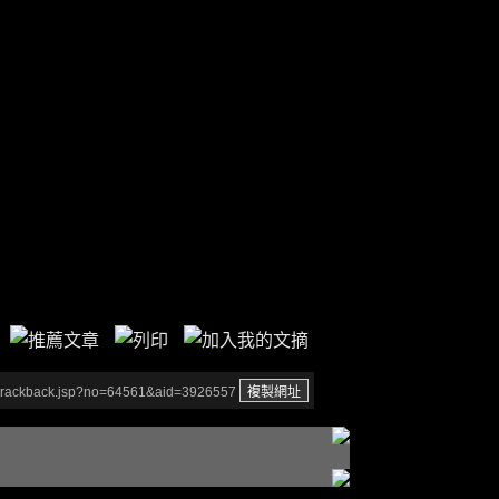
/trackback.jsp?no=64561&aid=3926557