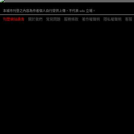
本城市刊登之內容為作者個人自行提供上傳，不代表 udn 立場。
刊登網站廣告
︱
關於我們
︱
常見問題
︱
服務條款
︱
著作權聲明
︱
隱私權聲明
︱
客服