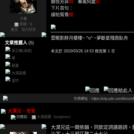
曲徑芳菲
問
春風何處
趁
下片首句：
繡帕鴛鴦
襯
子鷹
等級：8
留言
｜
加入好友
雲眠影醉月棲樓~ ^o^ ~夢斷星殘雨臥舟
文章推薦人
(5)
采芯雁(海棠)
本文於
2010/03/26 14:53 修改第 1 次
華
極墨
大漠孤煙
溫竹
引用網址：https://city.udn.com/forum
大漠兄 ~ 安安
回應給：
大漠孤煙（longhorn）
大漠兄這一闕依韻，同欽定詞譜趙詞，
沁
字，十三部仄聲二十七沁