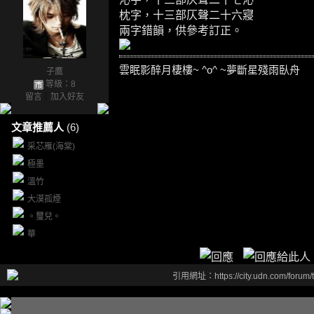
枕
字，十三部仄聲二十六寢
兩字錯韻，供參考訂正。
雲眠影醉月棲樓~ ^o^ ~夢斷星殘雨臥舟
子鷹
等級：8
留言
｜
加入好友
文章推薦人
(6)
采芯雁(海棠)
極墨
溫竹
大漠孤煙
。璽兒。
華
引用網址：https://city.udn.com/forum