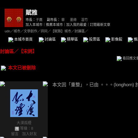
賦雅
市長：
子鷹
副市長：
華
、
墨綠
、
溫竹
加入本城市
｜
推薦本城市
｜
加入我的最愛
｜
訂閱最新文章
udn
／
城市
／
文學創作
／
詩詞
／
【賦雅】城市
／討論區／
本城市首頁
討論區
精華區
投票區
影像館
推
討論區
／
【宋詞】
看回應文
本文已被刪除
本文因「重整」，已由 。。。(longhorn) 
大漠孤煙
等級：8
留言
｜
加入好友