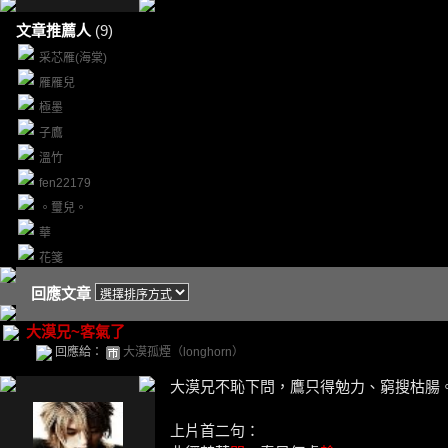
文章推薦人
(9)
采芯雁(海棠)
雁雁兒
極墨
子鷹
溫竹
fen22179
。璽兒。
華
花箋
回應文章
大漠兄~客氣了
回應給：
大漠孤煙（longhorn）
大漠兄不恥下問，鷹只得勉力、窮搜枯腸。
上片首二句：