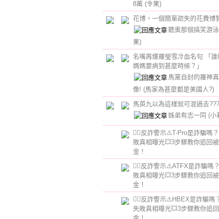
8萬
(令果)
花博，一個簡單疏失的花費博
聽奧那個搞笑游
果)
名嘴再爆羅瑩雪冷血名句 「誰
媽媽要病到甚麼時候？」
馬黨自封的羅神真
像!
(馬家為甚麼都是美國人?)
馬英九以為這樣就可混過去??
姊弟有志一同
(小
👮‍♂️反詐警示⚠️T-Pro是詐騙
敗真相曝光💥3步驟教你追回
金！
👮‍♂️反詐警示⚠️ATFX是詐騙
敗真相曝光💥3步驟教你追回
金！
👮‍♂️反詐警示⚠️HBEX是詐騙
失敗真相曝光💥3步驟教你追
金！