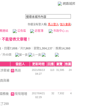
網路城邦
你還沒有登入喔(
馬上登入
/
加入會員
)
薦連結
公告區
訪客簿
市政中心
(0)
1
、回覆
7,008
／共
7,969
｜瀏覽
1,304,137
｜推薦
14,360
／共49頁
發起人
更新時間
回應
瀏覽
推薦
人涉案被
馬迷
2021/06/13
113
31,595
24
04:27
員與幕
國務機
吱吱喳喳
2017/04/21
32
7,932
4
02:29
了299