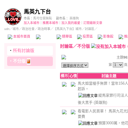
馬英九下台
市長：
馬可仕很無恥
副市長：
英雄狗
加入本城市
｜
推薦本城市
｜
加入我的最愛
｜
訂閱最新文章
udn
／
城市
／
政治社會
／
政治時事
／
【馬英九下台】城市
／討論區／
本城市首頁
討論區
精華區
投票區
影像館
推
討論區
／
不分版
‧
所有討論版
主題
96
‧
不分版
第
頁
標示
心情
討論主題
馬大姐當槍手無罪！當年156
起訴。
縱馬家罪行司法人
後大黑手
(英雄狗)
看電影人民買單！ 馬英九花光
要費
預算3000萬，他花