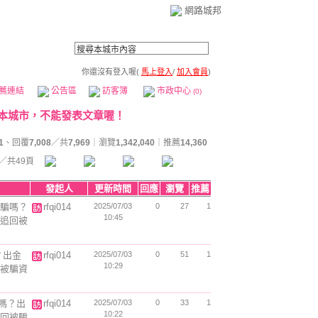
網路城邦
你還沒有登入喔(
馬上登入
/
加入會員
)
薦連結
公告區
訪客簿
市政中心
(0)
1
、回覆
7,008
／共
7,969
｜瀏覽
1,342,040
｜推薦
14,360
／共49頁
發起人
更新時間
回應
瀏覽
推薦
是詐騙嗎？
rfqi014
2025/07/03
0
27
1
10:45
你追回被
嗎？出金
rfqi014
2025/07/03
0
51
1
10:29
回被騙資
騙嗎？出
rfqi014
2025/07/03
0
33
1
10:22
追回被騙