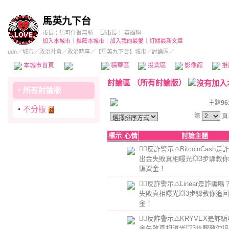
馬英九下台
市長：
馬可仕很無恥
副市長：
英雄狗
加入本城市
｜
推薦本城市
｜
加入我的最愛
｜
訂閱最新文章
udn
／
城市
／
政治社會
／
政治時事
／
【馬英九下台】城市
／討論區／
本城市首頁
討論區
精華區
投票區
影像館
推
討論區
（
所有討論版
）
‧
所有討論版
主題
96
‧
不分版
第
頁
標示
心情
討論主題
👮‍♂️反詐警示⚠️BitcoinCash
出金失敗真相曝光💥3步驟教
騙資金！
👮‍♂️反詐警示⚠️Linear是詐騙
失敗真相曝光💥3步驟教你追
金！
👮‍♂️反詐警示⚠️KRYVEX是詐
金失敗真相曝光💥3步驟教你