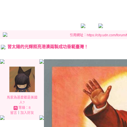
引用網址：https://city.udn.com/forum
習太陽的光輝照亮港澳兩製成功垂範臺灣！
馬家為甚麼都是美國
人?
等級：8
留言
｜
加入好友