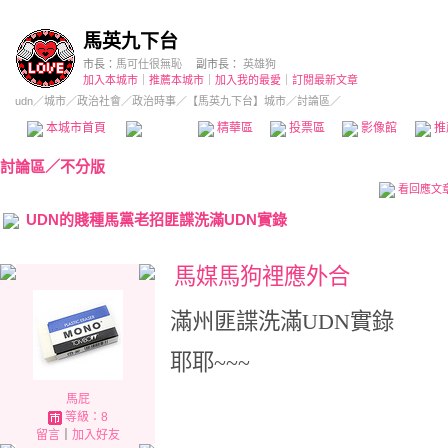
馬英九下台
市長：
馬可仕很無恥
副市長：
英雄狗
加入本城市
｜
推薦本城市
｜
加入我的最愛
｜
訂閱最新文章
udn
／
城市
／
政治社會
／
政治時事
／
【馬英九下台】城市
／討論區／
本城市首頁
討論區
精華區
投票區
影像館
推
討論區
／
不分版
看回應文
UDN的賤種馬黨老招匪諜洗滿UDN實錄
馬媒馬狗裡應外合
!
滿州匪諜洗滿UDN實錄
耶耶~~~
馬屁
等級：8
留言
｜
加入好友