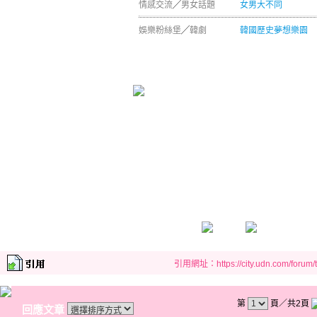
情感交流
╱
男女話題
女男大不同
娛樂粉絲堡
╱
韓劇
韓國歷史夢想樂園
引用網址：https://city.udn.com/forum
第
頁／共2頁
回應文章