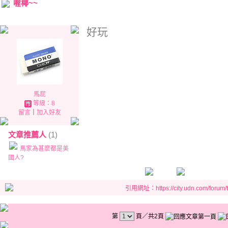
喔椰~~
好玩
馬屁
等級：8
留言
｜
加入好友
文章推薦人
(1)
馬家為甚麼都是美
國人?
引用網址：https://city.udn.com/forum
第
頁／共2頁