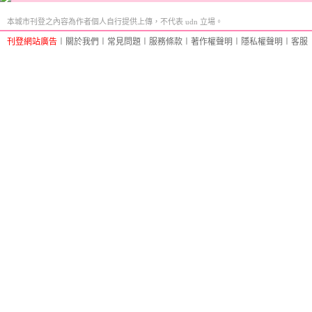
本城市刊登之內容為作者個人自行提供上傳，不代表 udn 立場。
刊登網站廣告
︱
關於我們
︱
常見問題
︱
服務條款
︱
著作權聲明
︱
隱私權聲明
︱
客服