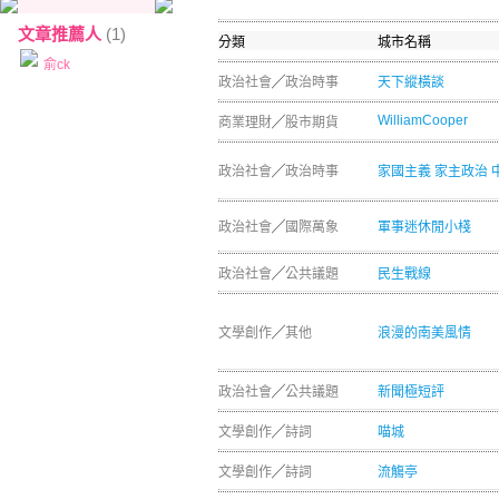
文章推薦人
(1)
分類
城市名稱
俞ck
政治社會
╱
政治時事
天下縱橫談
WilliamCooper
商業理財
╱
股市期貨
政治社會
╱
政治時事
家國主義 家主政治 
政治社會
╱
國際萬象
軍事迷休閒小棧
政治社會
╱
公共議題
民生戰線
文學創作
╱
其他
浪漫的南美風情
政治社會
╱
公共議題
新聞極短評
文學創作
╱
詩詞
喵城
文學創作
╱
詩詞
流觴亭