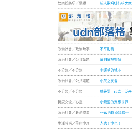
娛樂粉絲堡
╱
電視
新人歌唱排行榜之家
政治社會
╱
政治時事
不平則鳴
政治社會
╱
公共議題
審判審檢警調
不分類
╱
不分類
幸運草的城市
政治社會
╱
公共議題
小英之友會
不分類
╱
不分類
就是要一起去，泛舟
情感交流
╱
心靈
小紫涵的異想世界
政治社會
╱
政治時事
~~政治圓桌論壇~~
生活時尚
╱
星座命理
人也！命也！