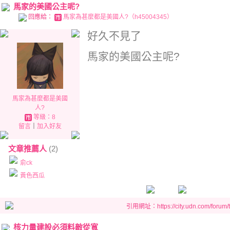
馬家的美國公主呢?
回應給：
馬家為甚麼都是美國人?（h45004345）
好久不見了
馬家的美國公主呢?
馬家為甚麼都是美國
人?
等級：8
留言
｜
加入好友
文章推薦人
(2)
俞ck
黃色西瓜
引用網址：https://city.udn.com/forum
核力量建設必須料敵從寬