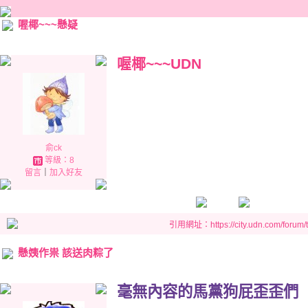
喔椰~~~懸疑
喔椰~~~UDN
俞ck
等級：8
留言
｜
加入好友
引用網址：https://city.udn.com/forum
懸姨作祟 該送肉粽了
毫無內容的馬黨狗屁歪歪
們