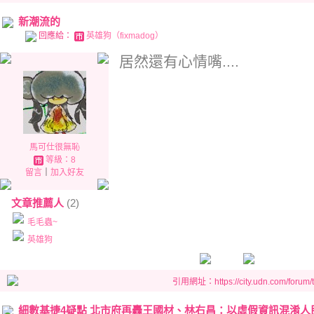
新潮流的
回應給：
英雄狗（fixmadog）
居然還有心情嘴....
馬可仕很無恥
等級：8
留言
｜
加入好友
文章推薦人
(2)
毛毛蟲~
英雄狗
引用網址：https://city.udn.com/forum
細數基捷4疑點 北市府再轟王國材、林右昌：以虛假資訊混淆人