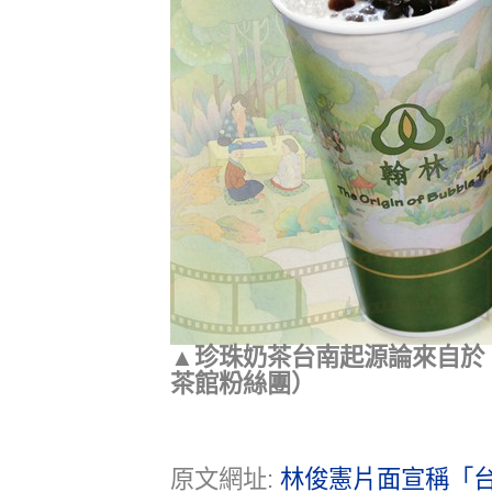
▲珍珠奶茶台南起源論來自於
茶館粉絲團）
原文網址:
林俊憲片面宣稱「