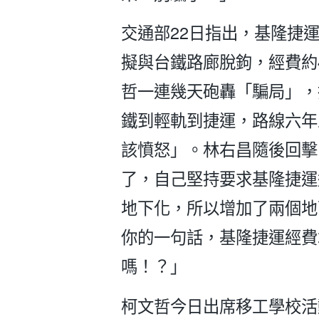
交通部22日指出，基隆捷
擬與台鐵路廊脫鉤，經費約
哲一連幾天砲轟「騙局」，
鐵到輕軌到捷運，路線六年
該憤怒」。林右昌隨後回擊
了，自己堅持要求基隆捷運
地下化，所以增加了兩個地
你的一句話，基隆捷運經費增
嗎！？」
柯文哲今日出席移工學校活