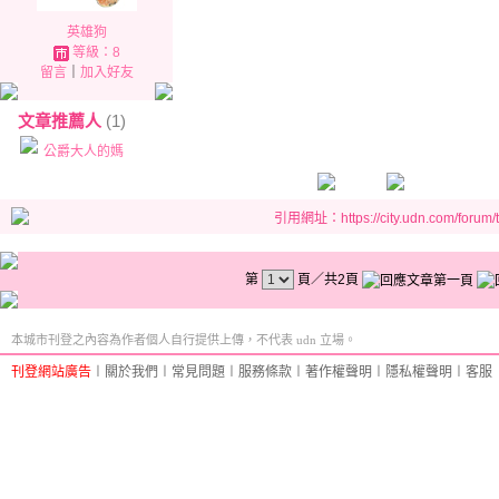
英雄狗
等級：8
留言
｜
加入好友
文章推薦人
(1)
公爵大人的媽
引用網址：https://city.udn.com/forum
第
頁／共2頁
本城市刊登之內容為作者個人自行提供上傳，不代表 udn 立場。
刊登網站廣告
︱
關於我們
︱
常見問題
︱
服務條款
︱
著作權聲明
︱
隱私權聲明
︱
客服