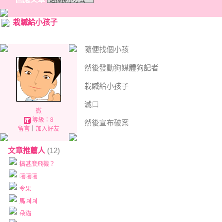
栽贓給小孩子
隨便找個小孩
然後發動狗媒體狗記者
栽贓給小孩子
滅口
微
等級：8
然後宣布破案
留言
｜
加入好友
文章推薦人
(12)
搞甚麼飛機？
嘻嘻嘻
令果
馬圓圓
朵貓