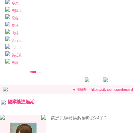
令果
馬圓圓
朵貓
拎杯
肉絲
Venice
GAGA
英雄狗
馬屁
more...
引用網址：https://city.udn.com/forum
破案遙遙無期.....
還是已經被馬政權吃案掉了?