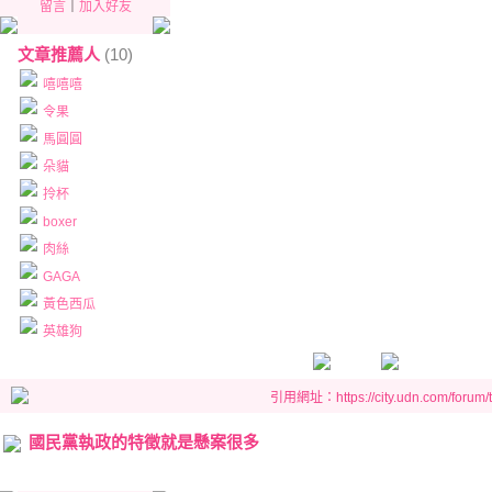
留言
｜
加入好友
文章推薦人
(10)
嘻嘻嘻
令果
馬圓圓
朵貓
拎杯
boxer
肉絲
GAGA
黃色西瓜
英雄狗
引用網址：https://city.udn.com/forum
國民黨執政的特徵就是懸案很多