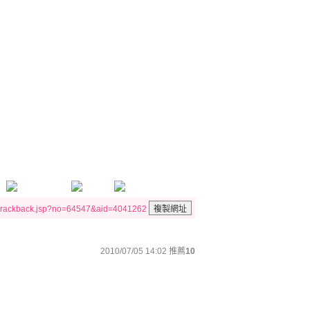
/trackback.jsp?no=64547&aid=4041262
2010/07/05 14:02
推薦
10