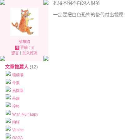
死得不明不白的人很多
一定要把白色恐怖的後代付出報應!
英雄狗
等級：8
留言
｜
加入好友
文章推薦人
(12)
嘻嘻嘻
令果
馬圓圓
朵貓
拎杯
Wish MJ happy
肉絲
Venice
GAGA