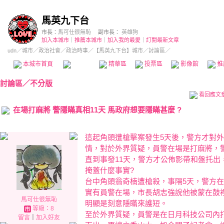
馬英九下台
市長：
馬可仕很無恥
副市長：
英雄狗
加入本城市
｜
推薦本城市
｜
加入我的最愛
｜
訂閱最新文章
udn
／
城市
／
政治社會
／
政治時事
／
【馬英九下台】城市
／討論區／
本城市首頁
討論區
精華區
投票區
影像館
推
討論區
／
不分版
看回應文
在場打麻將 警隱瞞真相11天 馬政府想要隱瞞甚麼 ?
這起角頭遭槍擊案發生5天後，警方才對
情，對於外界質疑，員警在場是打麻將，
直到事發11天，警方才公佈影帶和盤托出
掩蓋什麼事實?
台中角頭翁奇楠遭槍殺，事隔5天，警方
實有員警在場，市長胡志強說他被蒙在鼓裡
馬可仕很無恥
明顯是刻意隱瞞來護短。
等級：8
至於外界質疑，員警是在日月科技公司內
留言
｜
加入好友