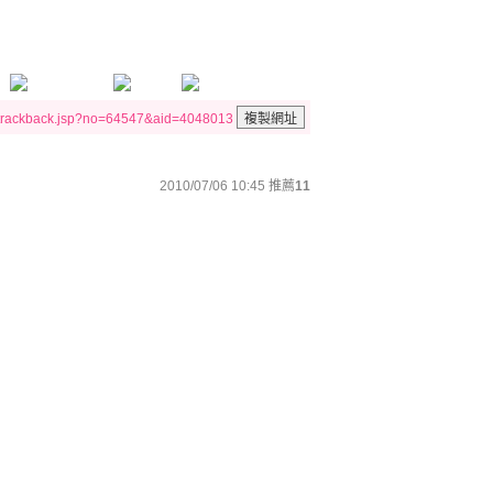
/trackback.jsp?no=64547&aid=4048013
2010/07/06 10:45
推薦
11