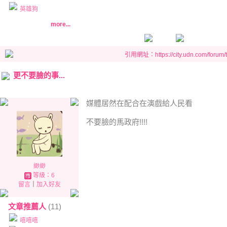
英雄狗
more...
引用網址：https://city.udn.com/forum
更不要臉的事...
媒體居然在配合在演戲給人民看
不要臉的馬政府!!!!
緲緲
等級：6
留言
｜
加入好友
文章推薦人
(11)
嘻嘻嘻