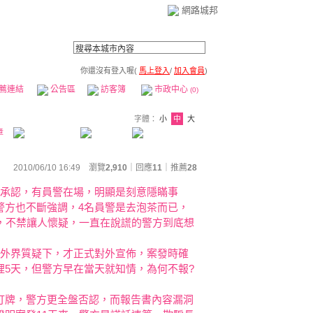
網路城邦
你還沒有登入喔(
馬上登入
/
加入會員
)
薦連結
公告區
訪客簿
市政中心
(0)
字體：
小
中
大
章
2010/06/10 16:49 瀏覽
2,910
｜回應
11
｜
推薦
28
外承認，有員警在場，明顯是刻意隱瞞事
警方也不斷強調，4名員警是去泡茶而已，
，不禁讓人懷疑，一直在說謊的警方到底想
在外界質疑下，才正式對外宣佈，案發時確
5天，但警方早在當天就知情，為何不報?
打牌，警方更全盤否認，而報告書內容漏洞