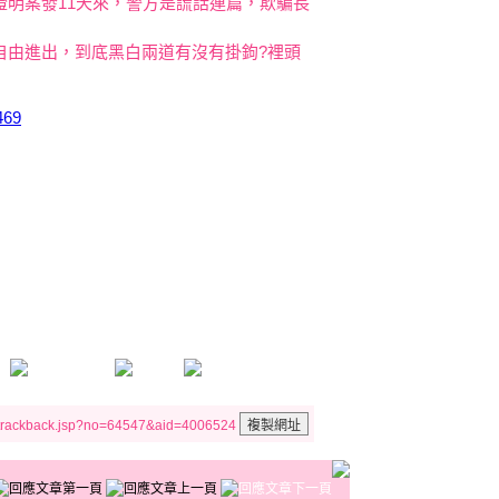
明案發11天來，警方是謊話連篇，欺騙長
自由進出，到底黑白兩道有沒有掛鉤?裡頭
469
/trackback.jsp?no=64547&aid=4006524