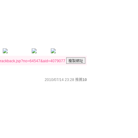
/trackback.jsp?no=64547&aid=4079077
2010/07/14 23:28
推薦
10