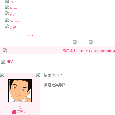
拎杯
boxer
肉絲
Venice
馬迷
more...
引用網址：https://city.udn.com/forum
咦?
快兩個月了
還沒破案啊?
微
等級：8