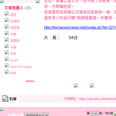
百出，更讓立委火大，如今開了記者會，證
官，也欺騙民眾。
文章推薦人
(28)
而員警把翁奇楠公司當成自家廚房一樣，
馬屁
還有多少利益分贓?檢調還要進一步釐清。
豆腐妹
http://hichannel.hinet.net/media.do?id=227
嘻嘻嘻
令果
片 長：
04分
馬圓圓
朵貓
拎杯
boxer
Wish MJ happy
肉絲
more...
引用網址：https://city.udn.com/forum
第
頁／共2頁
回應文章