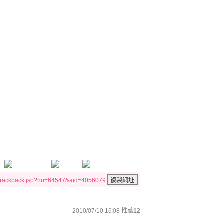
/trackback.jsp?no=64547&aid=4056079
2010/07/10 16:08
推薦
12