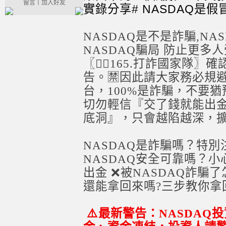
留言
｜
加入好友
實錄分享# NASDAQ是假
NASDAQ是不是詐騙,N
NASDAQ騙局 防止更多人
〖👮‍♂️165.打詐國家
告。🈲因此請大家務必規
台，100%是詐騙，不要
切勿輕信『交了錢就能出
底洞』，只會越陷越深，
NASDAQ是詐騙嗎？特別注
NASDAQ安全可靠嗎？小
出金 ❌被NASDAQ詐騙
還能拿回來嗎?三步教你拿
⚠️最新警告：NASDAQ