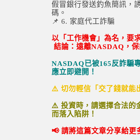
假冒銀行發送釣魚簡訊，
碼。
📌 6. 家庭代工詐騙
以「工作機會」為名，要求
結論：遠離NASDAQ，
NASDAQ已被165反詐
應立即避開！
⚠️ 切勿輕信「交了錢就
⚠️ 投資時，請選擇合法
而落入陷阱！
📢 請將這篇文章分享給