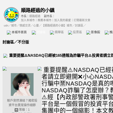
順路經過的小鎮
市長：
順路經過
副市長：
加入本城市
｜
推薦本城市
｜
加入我的最愛
｜
訂閱最新文章
udn
／
城市
／
情感交流
／
心靈
／
【順路經過的小鎮】城市
／討論區／
本城市首頁
討論區
精華區
投票區
影像館
推
討論區
／
不分版
重要提醒⚠️NASDAQ已經被165通報為詐騙平台⚠️投資者請立
重要提醒⚠️NASDAQ已經
者請立即避開❌小心NASD
行騙中🈲NASDAQ是真的
NASDAQ詐騙了怎麼辦
⚠️經【內政部警政署刑事警
賬戶突然凍結？揭密投
平台是一個假冒的投資平台 
資平台異常操作細節
集團中的一個縮影！本文教
等級：1