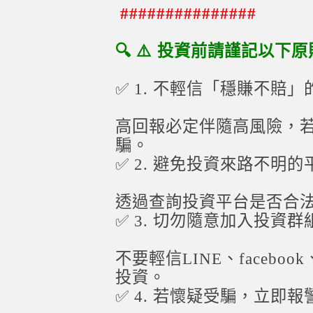
###############
🔍 ⚠️ 投資前請謹記以下
✅ 1. 不輕信「穩賺不賠
高回報必定伴隨高風險，
騙。
✅ 2. 避免投資來路不明的
透過查詢投資平台是否合
✅ 3. 切勿隨意加入投資群
不要輕信LINE、faceboo
投資。
✅ 4. 若懷疑受騙，立即報