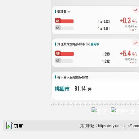
引用網址：https://city.udn.com/foru