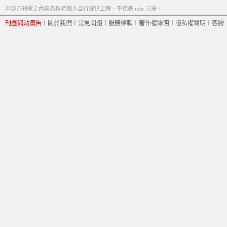
本城市刊登之內容為作者個人自行提供上傳，不代表 udn 立場。
刊登網站廣告
︱
關於我們
︱
常見問題
︱
服務條款
︱
著作權聲明
︱
隱私權聲明
︱
客服