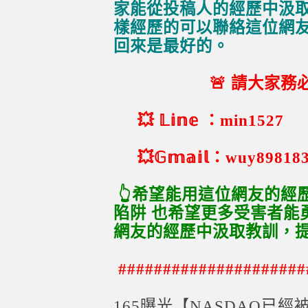
家能從投稿人的經歷中汲
樣經歷的可以聯絡這位網
回來是最好的。
🚨 請大家務必
💥 𝕃𝕚𝕟𝕖 ：min1527
💥𝔾𝕞𝕒𝕚𝕝：wuy89818
👆希望能用這位網友的經
陷阱 也希望更多受害者能
網友的經歷中汲取教訓，
#####################
165曝光【NASDAQ已