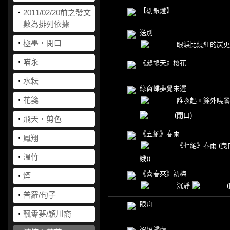
【剔銀燈】
‧
2011/02/20前之發文
數為排列依據
送別
‧
極墨‧閉口
眼淚比燒紅的炭
‧
喵永
《鷓鴣天》櫻花
‧
水耘
綠窗蝶夢覺來遲
‧
花箋
誰喚起。簾外曉鶯
(閉口)
‧
飛天‧剪色
《五絕》春雨
‧
鳳翔
《七絕》春雨
(曳
‧
溫竹
娥))
《喜春來》初梅
‧
煙
沉靜
‧
普羅/句子
眼舟
‧
飄零夢/穎川裔
迢迢歸處