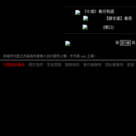
《七絕》春分有感
【歸字謠】春燕
(閉口)
第
頁
本城市刊登之內容為作者個人自行提供上傳，不代表 udn 立場。
刊登網站廣告
︱
關於我們
︱
常見問題
︱
服務條款
︱
著作權聲明
︱
隱私權聲明
︱
客服