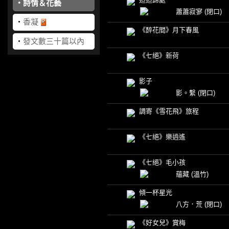
‧
詩情＆花藝
蕭蕭寂寥
(閉口)
‧
香凝
《醉花間》月下春風
‧
發文數三十篇以內
《七絕》新荷
影子
影。繫
(閉口)
調寄《雪花飛》旅程
《七絕》樂逍遙
《七絕》毛小孩
蘊藏
(溫竹)
傾一杯星光
八方．荒
(閉口)
《好女兒》賞梅