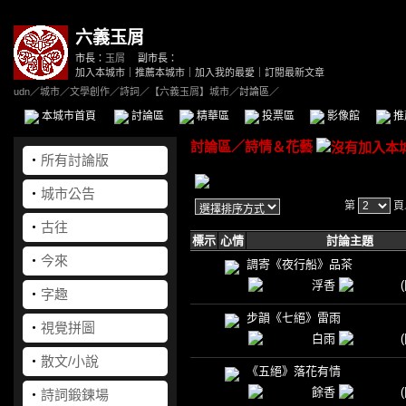
六義玉屑
市長：
玉屑
副市長：
加入本城市
｜
推薦本城市
｜
加入我的最愛
｜
訂閱最新文章
udn
／
城市
／
文學創作
／
詩詞
／
【六義玉屑】城市
／討論區／
本城市首頁
討論區
精華區
投票區
影像館
推
討論區
／
詩情＆花藝
‧
所有討論版
‧
城市公告
第
頁
‧
古往
標示
心情
討論主題
‧
今來
調寄《夜行船》品茶
浮香
‧
字趣
步韻《七絕》雷雨
‧
視覺拼圖
白雨
‧
散文/小說
《五絕》落花有情
餘香
‧
詩詞鍛鍊場