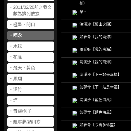
袖)
‧
2011/02/20前之發文
樂。
數為排列依據
‧
極墨‧閉口
浣溪沙【萬山之顛】
‧
喵永
如夢令【我的南海】
‧
水耘
風光好【我的南海】
‧
花箋
浣溪沙【我的南海】
‧
飛天‧剪色
浣溪沙【下一站是幸福】
‧
鳳翔
如夢令【下一站是幸福】
‧
溫竹
浣溪沙【藍色海風】
‧
煙
‧
普羅/句子
如夢令【藍色海風】
‧
飄零夢/穎川裔
如夢令【今宵多珍重】