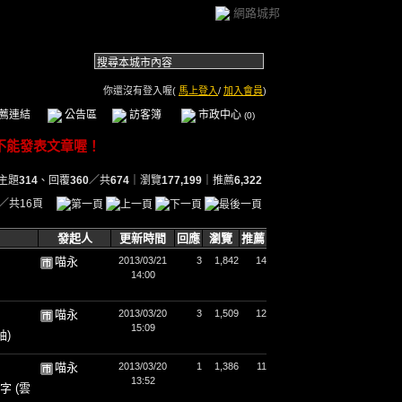
網路城邦
你還沒有登入喔(
馬上登入
/
加入會員
)
薦連結
公告區
訪客簿
市政中心
(0)
主題
314
、回覆
360
／共
674
｜瀏覽
177,199
｜推薦
6,322
／共16頁
發起人
更新時間
回應
瀏覽
推薦
喵永
2013/03/21
3
1,842
14
14:00
喵永
2013/03/20
3
1,509
12
15:09
袖)
喵永
2013/03/20
1
1,386
11
13:52
情字
(雲