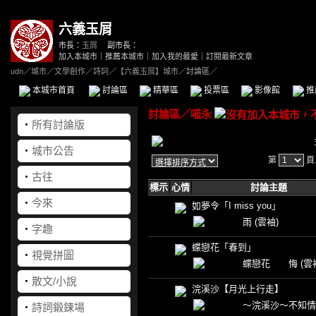
六義玉屑
市長：
玉屑
副市長：
加入本城市
｜
推薦本城市
｜
加入我的最愛
｜
訂閱最新文章
udn
／
城市
／
文學創作
／
詩詞
／
【六義玉屑】城市
／討論區／
本城市首頁
討論區
精華區
投票區
影像館
推
討論區
／
喵永
‧
所有討論版
‧
城市公告
第
頁
‧
古往
標示
心情
討論主題
‧
今來
如夢令「I miss you」
雨
(雲袖)
‧
字趣
蝶戀花「春到」
‧
視覺拼圖
蝶戀花 悔
(雲
‧
散文/小說
浣溪沙【月光上行走】
～浣溪沙～不知
‧
詩詞鍛鍊場