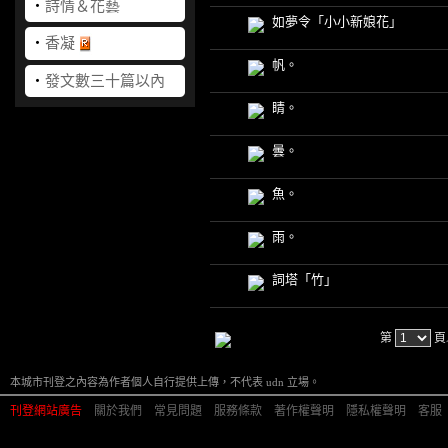
‧
詩情＆花藝
如夢令「小小新娘花」
‧
香凝
帆。
‧
發文數三十篇以內
睛。
曇。
魚。
雨。
詞塔「竹」
第
頁
本城市刊登之內容為作者個人自行提供上傳，不代表 udn 立場。
刊登網站廣告
︱
關於我們
︱
常見問題
︱
服務條款
︱
著作權聲明
︱
隱私權聲明
︱
客服