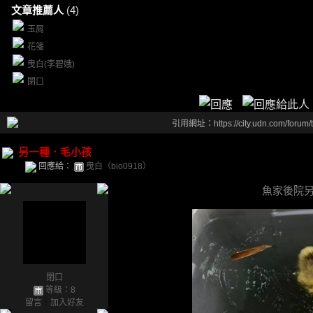
文章推薦人
(4)
玉屑
花箋
曳白(李碧娥)
閉口
引用網址：https://city.udn.com/forum
另一種．毛小孩
回應給：
曳白（bio0918）
魚家後院
閉口
等級：8
留言
｜
加入好友