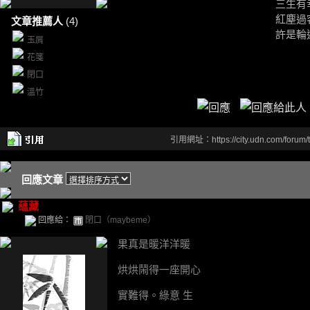
三生有
紅塵過
文章推薦人
(4)
許是輪
玉屑
花箋
閉口
溫竹
引用網址：https://city.udn.com/forum
回應文章
蘊藏
回應給：
閉口（maybeme）
果真是暖洋洋暖
烘烘鬧得一座開心
實難得。綠意 生