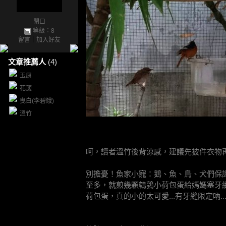
閉口
等級：8
留言
｜
加入好友
文章推薦人
(4)
玉屑
花箋
曳白(李碧娥)
溫竹
呵，讀者溫竹後背涼感，建議先披件衣物再讀
別擔憂！魚家小寵：鵝、魚、鳥、犬們保
至多，就煎幾顆鵪鶉小荷包蛋給媽媽塞牙
荷包蛋，真的小的太可愛...有牙縫限定吶...^