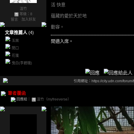
活 快意
溫竹
等級：8
蘊藏的愛於天於地
留言
｜
加入好友
動容。
文章推薦人
(4)
閒適入席。
玉屑
閉口
花箋
曳白(李碧娥)
引用網址：https://city.udn.com/forum
筆者覆函
回應給：
溫竹（myfreeverse）