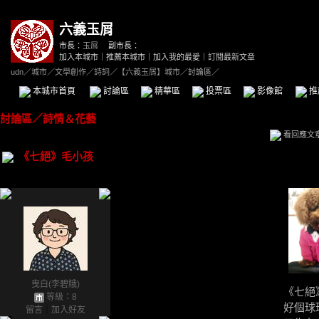
六義玉屑
市長：
玉屑
副市長：
加入本城市
｜
推薦本城市
｜
加入我的最愛
｜
訂閱最新文章
udn
／
城市
／
文學創作
／
詩詞
／
【六義玉屑】城市
／討論區／
本城市首頁
討論區
精華區
投票區
影像館
推
討論區
／
詩情＆花藝
看回應文
《七絕》毛小孩
曳白(李碧娥)
《七絕
等級：8
好個球
留言
｜
加入好友