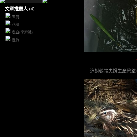
文章推薦人
(4)
玉屑
花箋
曳白(李碧娥)
溫竹
這對鵪鶉夫婦生產慾望強盛..