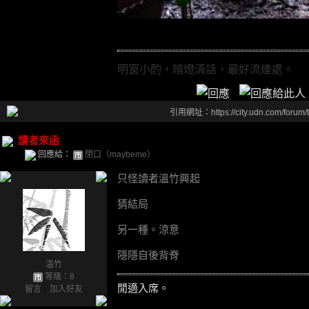
明窗小酌，暗燈清話，最好流連處。
引用網址：https://city.udn.com/forum
讀者來函
回應給：
閉口（maybeme）
只怪讀者溫竹興起
猜結局
另一種。涼意
隱隱自後背脊
溫竹
等級：8
閒適入席。
留言
｜
加入好友