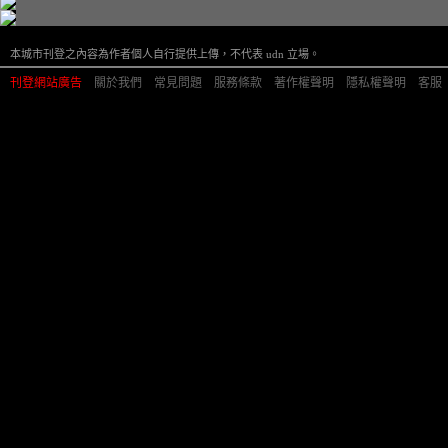
本城市刊登之內容為作者個人自行提供上傳，不代表 udn 立場。
刊登網站廣告
︱
關於我們
︱
常見問題
︱
服務條款
︱
著作權聲明
︱
隱私權聲明
︱
客服