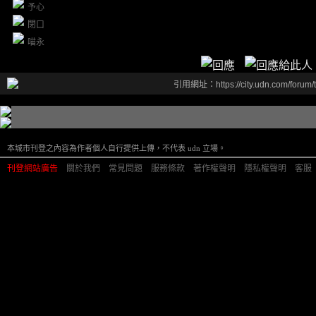
予心
閉口
喵永
引用網址：https://city.udn.com/forum
本城市刊登之內容為作者個人自行提供上傳，不代表 udn 立場。
刊登網站廣告
︱
關於我們
︱
常見問題
︱
服務條款
︱
著作權聲明
︱
隱私權聲明
︱
客服