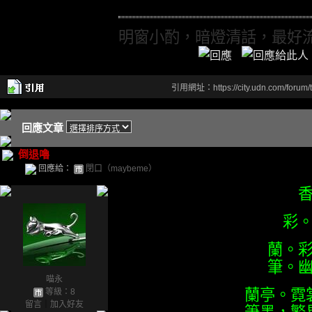
明窗小酌，暗燈清話，最好
引用網址：https://city.udn.com/forum
回應文章
倒退嚕
回應給：
閉口（maybeme）
彩
蘭。
筆。
喵永
蘭亭。霓
等級：8
留言
｜
加入好友