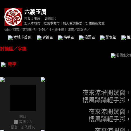
六義玉屑
市長：
玉屑
副市長：
加入本城市
｜
推薦本城市
｜
加入我的最愛
｜
訂閱最新文章
udn
／
城市
／
文學創作
／
詩詞
／
【六義玉屑】城市
／討論區／
本城市首頁
討論區
精華區
投票區
影像館
推
討論區
／
字趣
看回應文
莞字
夜來涼增開幾窗
樓風躡躡輕手腳
夜來涼開幾窗
閉口
樓風躡輕手腳
等級：8
留言
｜
加入好友
夜來涼開窗