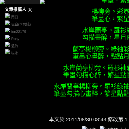
筆墨，繁
文章推薦人
(6)
楊柳旁。彩
閉口
筆墨心，繁
曳白(李碧娥)
水岸蘭亭。羅衫
fen22179
勾描畫醉，星月
Rosy
溫竹
蘭亭楊柳旁。綠袖
喵永
筆墨心畫醉，點點
水岸蘭亭柳旁。羅衫袖
筆墨勾描心醉，繁星點
水岸蘭亭楊柳旁。羅衫綠
筆墨勾描心畫醉，繁星點
本文於
2011/08/30 08:43 修改第 1