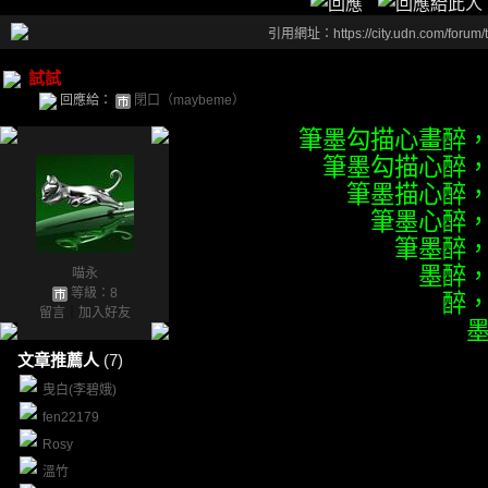
引用網址：https://city.udn.com/forum
試試
回應給：
閉口（maybeme）
筆墨勾描心畫醉
筆墨勾描心醉
筆墨描心醉
筆墨心醉
筆墨醉
墨醉
喵永
等級：8
醉
留言
｜
加入好友
文章推薦人
(7)
曳白(李碧娥)
fen22179
Rosy
溫竹