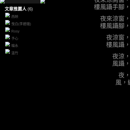
樓風躡手腳
文章推薦人
(6)
西映
夜來涼窗
曳白(李碧娥)
樓風躡腳
Rosy
夜涼窗
予心
樓風躡
喵永
溫竹
夜涼
風躡
夜
風，