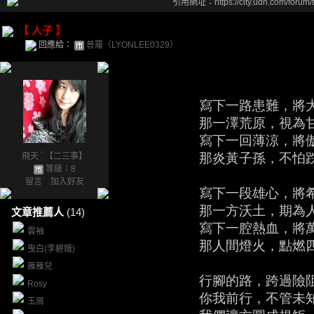
引用網址：https://city.udn.com/forum
【 人子 】
回應給：
普羅（LYONLEE0329）
寫下一路患難，將大法
那一澤荒原，視為甘
寫下一回薄涼，將傲骨
那炎黃子孫，不怕跌
飛天 ﾟ【二三事】
等級：8
留言
｜
加入好友
寫下一段雄心，將希望
那一方沃土，期為人
文章推薦人
(14)
寫下一腔熱血，將萬世
雲袖
那人間燈火，點燃四
曳白(李碧娥)
雁雁兒
行腳的路，跨過險阻
Rosy
你我前行，不管未知
玉屑