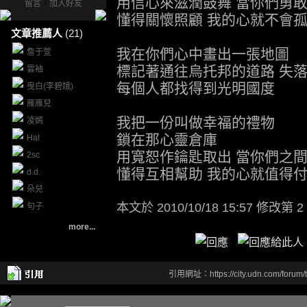
用信心來滋潤鼓舞 當你們勇
留言
｜
加入好友
懂得關懷照顧 我的心就不會
文章推薦人
(21)
我在你們心中畫出一張地圖
詹于萱
標記著通往烏托邦的道路 失
雲袖
每個人都找得到光明國度
曳白(李碧娥)
雁雁兒
我把一份叫做幸福的禮物
凌嫣
鎖在那心靈倉庫
Hal
用寬恕作鑰匙取出 當你們之
2sc
懂得互相幫助 我的心就值得
d.d.
朵兒
本文於
2010/10/18 15:57 修改第 2
句子
more...
引用網址：https://city.udn.com/forum