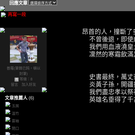
回應文章
再寫一段
昂首的人，撞斷了多
不曾後退，即使成
我們用血液澆皇土，
凜然的寒霜飲滿足，
普羅(筆鋒已鈍，頓以
封筆)
史書最終，萬丈豪
等級：8
炎黃子孫，開疆拓
留言
｜
加入好友
我們盡忠孝以祭祖，
文章推薦人
(6)
英雄名垂得了千古，
玉屑
溫竹
雲袖
閉口