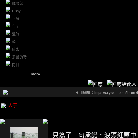
雁雁兒
Rosy
玉屑
句子
溫竹
煙
喵永
無聲的豬
閉口
more...
引用網址：https://city.udn.com/forum
人子
只為了一句承諾，浪蕩紅塵中