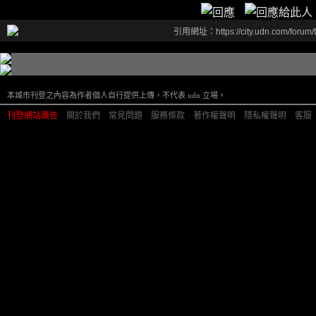
引用網址：https://city.udn.com/forum
本城市刊登之內容為作者個人自行提供上傳，不代表 udn 立場。
刊登網站廣告
︱
關於我們
︱
常見問題
︱
服務條款
︱
著作權聲明
︱
隱私權聲明
︱
客服