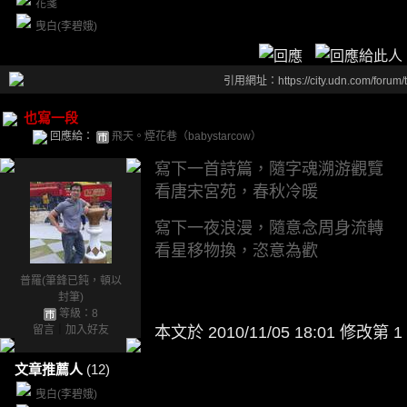
花箋
曳白(李碧娥)
引用網址：https://city.udn.com/forum
也寫一段
回應給：
飛天。煙花巷（babystarcow）
寫下一首詩篇
，隨字魂溯游觀覽
看唐宋宮苑，春秋冷暖
寫下一夜浪漫，隨意念周身流轉
看星移物換，恣意為歡
普羅(筆鋒已鈍，頓以
封筆)
等級：8
留言
｜
加入好友
本文於
2010/11/05 18:01 修改第 1
文章推薦人
(12)
曳白(李碧娥)