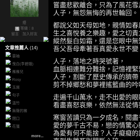
嘗盡悲歡離合，只為了風花雪
人子，無怨無悔的再世輪回。
煙
都說父如天母如地，親情如春
等級：8
生之喜悅養之樂趣，愛之切責
留言
｜
加入好友
縱然髮白如霜，還是您眼中無
文章推薦人
(14)
吾父吾母牽著吾真愛永世不變
雲袖
人子，落地之時哭號著，
曳白(李碧娥)
血脈相連難分難捨，記憶裡緊
雁雁兒
人子，割斷了歷史傳承的臍帶
Rosy
剪不掉鄉愁和夢裡搖籃曲的吟
玉屑
句子
走遍千山萬水，走不出愛的眼
溫竹
看盡喜怒哀樂，依然無法從情
無聲的豬
寒窗苦讀只為一夕成名，閱盡
閉口
愛的夢千古不易，戀的情驚心
花箋
為愛有何不能捨？人子癡癡的
more...