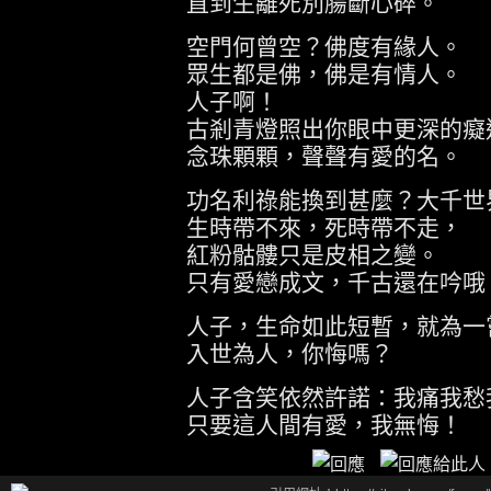
直到生離死別腸斷心碎。
空門何曾空？佛度有緣人。
眾生都是佛，佛是有情人。
人子啊！
古剎青燈照出你眼中更深的癡
念珠顆顆，聲聲有愛的名。
功名利祿能換到甚麼？大千世
生時帶不來，死時帶不走，
紅粉骷髏只是皮相之變。
只有愛戀成文，千古還在吟哦
人子，生命如此短暫，就為一
入世為人，你悔嗎？
人子含笑依然許諾：我痛我愁
只要這人間有愛，我無悔！