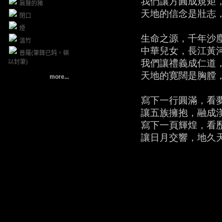
我們讓方圓成規矩，正
無聲的豬
天地的信念是壯志，力
閉口
煙
生命之源，千年沙塵
溫竹
中華兒女，長江黃河
普羅(筆鋒已鈍，頓
我們讓禮義成仁道，大
以封筆)
天地的寛闊是胸膛，臂
more...
寫下一行圓滿，看夢想
讓五族擁抱，融成漢
寫下一頁輝煌，看歷史
讓日月交響，地久天