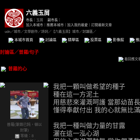
六義玉屑
市長：
玉屑
副市長：
加入本城市
｜
推薦本城市
｜
加入我的最愛
｜
訂閱最新文章
udn
／
城市
／
文學創作
／
詩詞
／
【六義玉屑】城市
／討論區／
本城市首頁
討論區
精華區
投票區
影像館
推
討論區
／
普羅/句子
看回應文
普羅的心
我把一顆叫做希望的種子
種在這一方泥土
用慈悲來灌溉呵護 當那幼苗
懂得奉獻付出 我的心就無比
我把一種叫做力量的甘露
普羅(筆鋒已鈍，頓以
封筆)
灑在這一泓心湖
等級：8