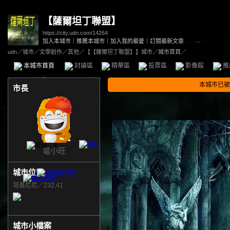
【薩爾坦丁聯盟】
https://city.udn.com/14264
加入本城市
｜
推薦本城市
｜
加入我的最愛
｜
訂閱最新文章
udn
／
城市
／
文學創作
／
其他
／
【【薩爾坦丁聯盟】】城市
／城市首頁／
本城市首頁
討論區
精華區
投票區
影像館
推
本城市已被
市長
電小旺
城市位置
塔基尼尼／232,41
城市小檔案