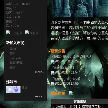
建城：2010/02/03
市民：6
訪客：46,577
文章：468
推薦：
0
流浪到薩爾坦丁，一個由四個大島
活力：0.0
各個島國，各因為島主的個性不同
選擇一個島，然後…釋放你的心靈
市民名單
黑名單
在沒人認識你的地方，展現新的自
新加入市民
‧
電小旺
最新公告
‧
翌昀
《新增》新增討論版【新世紀】
‧
Sam yeh
2010/07/30 00:29
‧
墨骨●忏孽
‧
彩虹
【市民等級說明】
more...
2010/02/07 21:54
【薩爾坦丁城市規則】
姊妹市
2010/02/06 14:59
夢城
最新討論
more...
討論主題
【【薩爾坦丁聯盟】】城市徵求市長