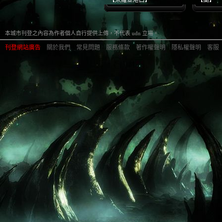
【米羅亞港口】
【蘭】
本城市刊登之內容為作者個人自行提供上傳，不代表 udn 立場。
刊登網站廣告
︱
關於我們
︱
常見問題
︱
服務條款
︱
著作權聲明
︱
隱私權聲明
︱
客服