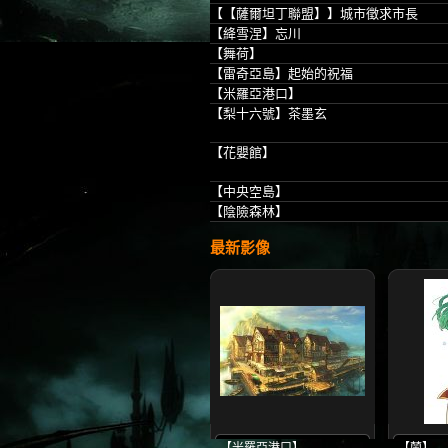
【【薩爾坦丁聯盟】】城市徵求市長
【絳雪涅】忘川
【舞荷】
【雷奇亞島】起始的祝福
【米羅亞港口】
【梨十六號】茶墨玄
【花嬰館】
【中央空島】
【陰險森林】
最新影像