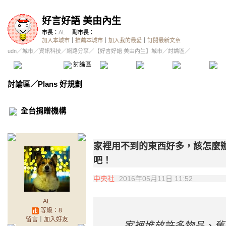
好言好語 美由內生
市長：
AL
副市長：
加入本城市
｜
推薦本城市
｜
加入我的最愛
｜
訂閱最新文章
udn
／
城市
／
資訊科技
／
網路分享
／
【好言好語 美由內生】城市
／討論區／
本城市首頁
討論區
精華區
投票區
影像館
推
討論區
／
Plans 好規劃
全台捐贈機構
家裡用不到的東西好多，該怎麼
吧！
中央社
2016年05月11日 11:52
AL
等級：8
留言
｜
加入好友
家裡堆放許多物品、舊