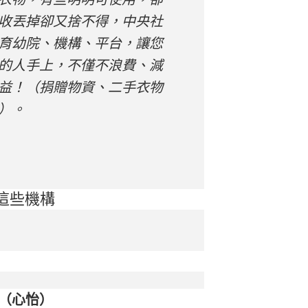
收丟掉卻又捨不得，中央社
育幼院、機構、平台，讓您
的人手上，不僅不浪費、減
益！（捐贈物資、二手衣物
）。
這些機構
會（心怡）