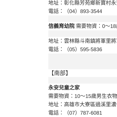
地址：彰化縣芳苑鄉新寶村永豐
電話：（04）893-3544
信義育幼院
需要物資：0～1
地址：雲林縣斗南鎮將軍里將軍
電話：（05）595-5836
【南部】
永安兒童之家
需要物資：10～15歲男生衣
地址：高雄市大寮區過溪里濃公
電話：（07）787-6081