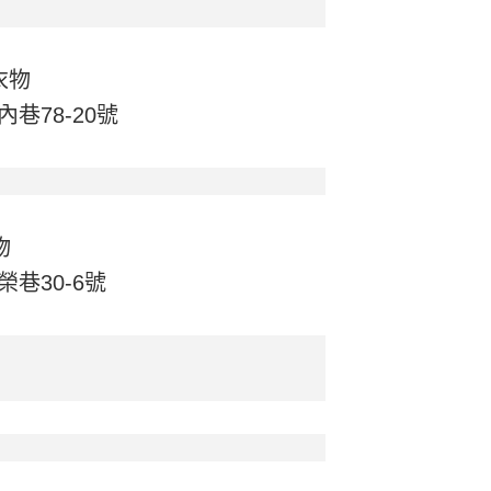
衣物
巷78-20號
物
巷30-6號