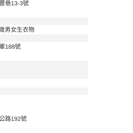
巷13-3號
8歲男女生衣物
188號
物
路192號