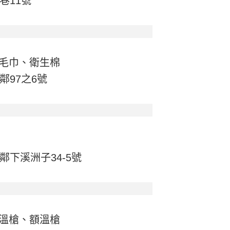
巷11號
毛巾、衛生棉
鄰97之6號
鄰下溪洲子34-5號
溫槍、額溫槍