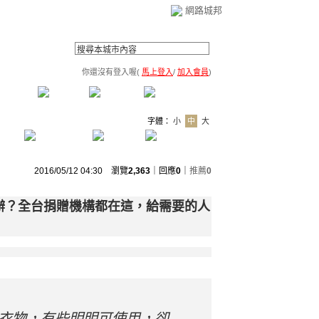
網路城邦
你還沒有登入喔(
馬上登入
/
加入會員
)
薦連結
公告區
訪客簿
市政中心
(0)
字體：
小
中
大
2016/05/12 04:30 瀏覽
2,363
｜回應
0
｜
推薦
0
辦？全台捐贈機構都在這，給需要的人
衣物，有些明明可使用，卻