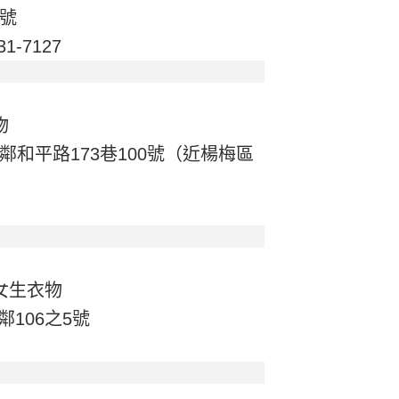
6號
31-7127
物
鄰和平路173巷100號（近楊梅區
女生衣物
106之5號