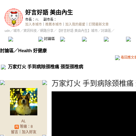
好言好語 美由內生
市長：
AL
副市長：
加入本城市
｜
推薦本城市
｜
加入我的最愛
｜
訂閱最新文章
udn
／
城市
／
資訊科技
／
網路分享
／
【好言好語 美由內生】城市
／討論區／
本城市首頁
討論區
精華區
投票區
影像館
推
討論區
／
Health 好健康
看回應文
万家灯火 手到病除颈椎痛 颈型颈椎病
万家灯火 手到病除颈椎痛
AL
等級：8
留言
｜
加入好友