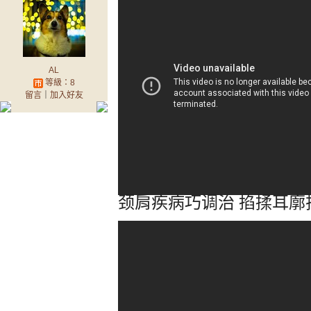
AL
等級：8
留言
｜
加入好友
颈肩疾病巧调治 掐揉耳廓