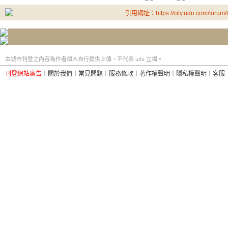
引用網址：https://city.udn.com/forum
本城市刊登之內容為作者個人自行提供上傳，不代表 udn 立場。
刊登網站廣告
︱
關於我們
︱
常見問題
︱
服務條款
︱
著作權聲明
︱
隱私權聲明
︱
客服