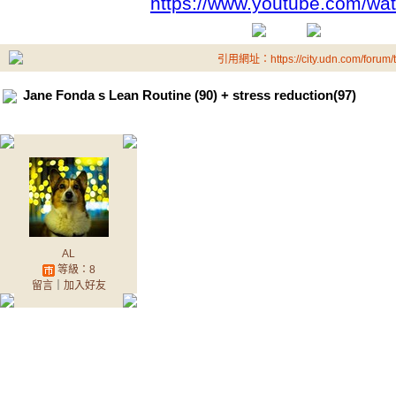
https://www.youtube.com/w
引用網址：https://city.udn.com/forum
Jane Fonda s Lean Routine (90) + stress reduction(97)
AL
等級：8
留言
｜
加入好友