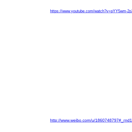
https://www.youtube.com/watch?v=pYY5wm-
http://www.weibo.com/u/1860748797#_rn