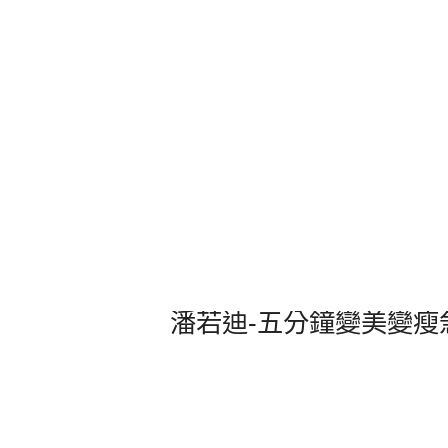
潘若迪-五分鐘變美變瘦