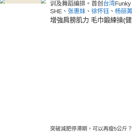
训及舞蹈编排。首创
台湾
Funk
SHE、
张惠妹
、
徐怀钰
、
杨丽
增強肩膀肌力 毛巾鍛練操(健
突破減肥停滯期，可以再瘦5公斤