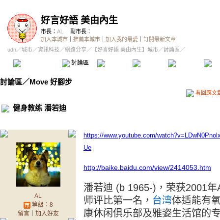
好言好語 美由內生
市長：
AL
副市長：
加入本城市
｜
推薦本城市
｜
加入我的最愛
｜
訂閱最新文章
udn
／
城市
／
資訊科技
／
網路分享
／
【好言好語 美由內生】城市
／討論區／
本城市首頁
討論區
精華區
投票區
影像館
推
討論區
／
Move 好腳步
看回應文
健身教练 潘若迪
https://www.youtube.com/watch?v=LDwN0Pno
Ue
http://baike.baidu.com/view/2414053.htm
潘若迪 (b 1965-)，荣获2001年As
AL
师评比第一名，
台湾
体适能有
等級：8
康休闲俱乐部及雅姿生活馆的
留言
｜
加入好友