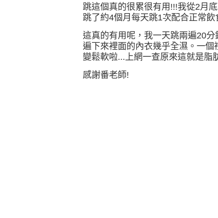
跳這個真的很累很有用!!!我從2月
跳了約4個月每天跳1次配合正常飲食
這真的有用呢，我一天跳兩遍20
遍下來裡面的內衣幾乎全濕。一個
變鬆軟啦...上網一查原來這就是脂
感謝番老師!