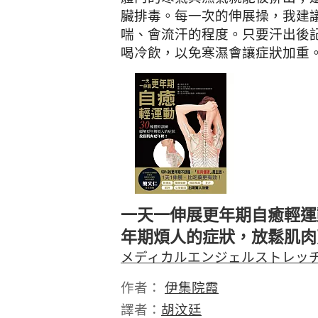
臟排毒。每一次的伸展操，我建議
喘、會流汗的程度。只要汗出後
喝冷飲，以免寒濕會讓症狀加重
一天一伸展更年期自癒輕運
年期煩人的症狀，放鬆肌肉
メディカルエンジェルストレッ
作者：
伊集院霞
譯者：
胡汶廷