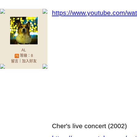
https://www.youtube.com/wa
AL
等級：8
留言
｜
加入好友
Cher's live concert (2002)