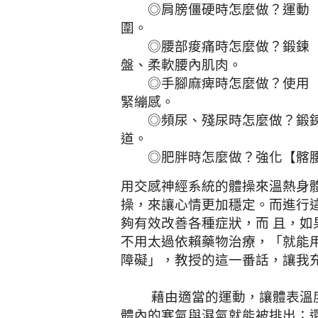
◎肩膀僵硬時怎麼做？運動【
圍。
◎腰部痠痛時怎麼做？鍛鍊【
盤、柔軟腰內肌肉。
◎手腳麻痺時怎麼做？使用【
緊繃感。
◎頻尿、殘尿時怎麼做？鍛鍊
道。
◎肥胖時怎麼做？強化【髂腰肌
用交感神經系統的體操來溫熱身
操，來讓心情更加穩定。而進行
夠有效改善各種症狀，而 且，如
不用太過依賴藥物治療，「就能
障礙」，教授的這一番話，讓我
藉由適當的運動，讓體表溫度
體內的寒氣與濕氣就能被排出；