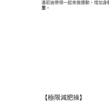
潘若迪帶領一起來做運動
­，增加
里
。
【極限減肥操】