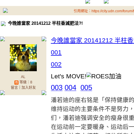
引用網址：https://city.udn.com/forum
今晚誰當家 20141212 半柱香減肥法?!
今晚誰當家 20141212 半柱
001
002
Let's MOVE!
AL
等級：8
003
004
005
留言
｜
加入好友
潘若迪的座右铭是「保持健康
维持运动的主要条件不是努力
们，潘若迪强调安全的瘦身很
在运动前一定要暖身、运动后