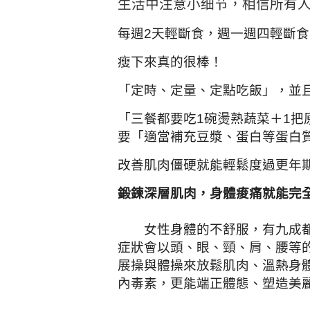
生活中注意小细节，相信所有
每週2天輕斷食，
週一週四輕斷食
瘦下來真的很棒！
「定時、定量、定點吃飯」，並
「三餐都要吃1碗燙熟蔬菜＋1把
要「適當補充豆漿、蛋白等蛋白
改善肌肉僵硬就能輕鬆度過更年期
鍛鍊深層肌肉，身體痠痛就能完
女性身體的不舒服，有九成都
症狀會以頭、眼、頸、肩、腰等
展操與體操來放鬆肌肉、溫熱身
內毒素，更能端正體態、塑造美