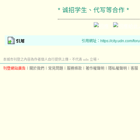
* 诚招学生、代写等合作 *
引用網址：https://city.udn.com/for
本城市刊登之內容為作者個人自行提供上傳，不代表 udn 立場。
刊登網站廣告
︱
關於我們
︱
常見問題
︱
服務條款
︱
著作權聲明
︱
隱私權聲明
︱
客服