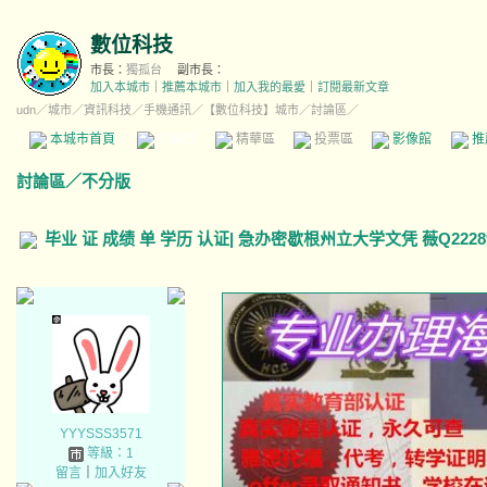
數位科技
市長：
獨孤台
副市長：
加入本城市
｜
推薦本城市
｜
加入我的最愛
｜
訂閱最新文章
udn
／
城市
／
資訊科技
／
手機通訊
／
【數位科技】城市
／討論區／
本城市首頁
討論區
精華區
投票區
影像館
推
討論區
／
不分版
毕业 证 成绩 单 学历 认证| 急办密歇根州立大学文凭 薇Q22289
YYYSSS3571
等級：1
留言
｜
加入好友