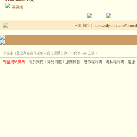
笑笑姬
引用網址：https://city.udn.com/forum
本城市刊登之內容為作者個人自行提供上傳，不代表 udn 立場。
刊登網站廣告
︱
關於我們
︱
常見問題
︱
服務條款
︱
著作權聲明
︱
隱私權聲明
︱
客服