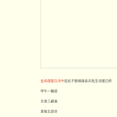
金烏隱匿白洋中
從此不敢稱雄長兵氣全消運已終
甲午一輪迴
炎君三顧瀛
業報五惡世