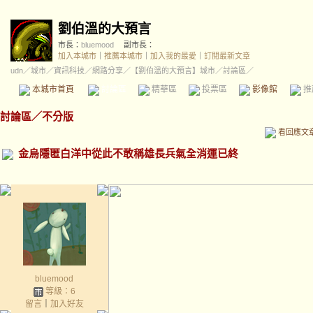
劉伯溫的大預言
市長：
bluemood
副市長：
加入本城市
｜
推薦本城市
｜
加入我的最愛
｜
訂閱最新文章
udn
／
城市
／
資訊科技
／
網路分享
／
【劉伯溫的大預言】城市
／討論區／
本城市首頁
討論區
精華區
投票區
影像館
推
討論區
／
不分版
看回應文
金烏隱匿白洋中從此不敢稱雄長兵氣全消運已終
bluemood
等級：6
留言
｜
加入好友