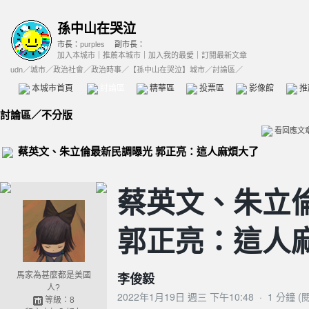
孫中山在哭泣
市長：
purples
副市長：
加入本城市
｜
推薦本城市
｜
加入我的最愛
｜
訂閱最新文章
udn
／
城市
／
政治社會
／
政治時事
／
【孫中山在哭泣】城市
／討論區／
本城市首頁
討論區
精華區
投票區
影像館
推
討論區
／
不分版
看回應文
蔡英文、朱立倫最新民調曝光 郭正亮：這人麻煩大了
蔡英文、朱立
郭正亮：這人
李俊毅
馬家為甚麼都是美國
人?
2022年1月19日 週三 下午10:48
·
1 分鐘 (
等級：8