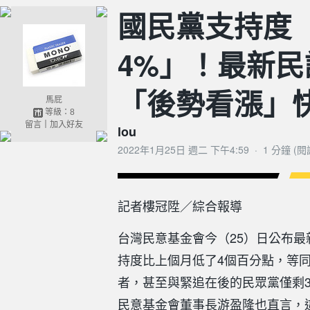
國民黨支持度
4%」！最新民
「後勢看漲」
馬屁
等級：8
留言
｜
加入好友
lou
2022年1月25日 週二 下午4:59
·
1 分鐘 (
記者樓冠陞／綜合報導
台灣民意基金會今（25）日公布
持度比上個月低了4個百分點，等同
者，甚至與緊追在後的民眾黨僅剩3
民意基金會董事長游盈隆也直言，