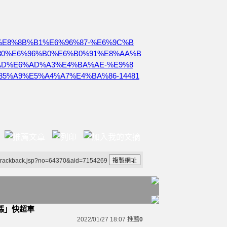
4%A1%E8%8B%B1%E6%96%87-%E6%9C%B
80%E6%96%B0%E6%B0%91%E8%AA%B
AD%E6%AD%A3%E4%BA%AE-%E9%8
5%A9%E5%A4%A7%E4%BA%86-14481
/trackback.jsp?no=64370&aid=7154269
漲」快超車
2022/01/27 18:07
推薦
0