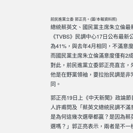
前民進黨立委 郭正亮。(圖/本報資料照)
總統蔡英文、國民黨主席朱立倫最
《TVBS》民調中心17日公布最
為41%，與去年4月相同，不滿意度
而國民黨主席朱立倫滿意度僅有2成
對此，前民進黨立委郭正亮直言，
他是在野黨領袖，要拉抬民調是非
同。
郭正亮19日上《中天新聞》政論
人許甫問及「蔡英文總統民調不滿
是為何這幾次選舉都贏？是因為蔡
選嗎？」郭正亮表示，兩者是不一