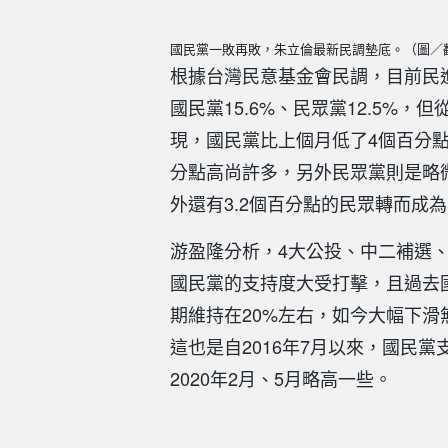
國民黨一敗再敗，朱立倫最新民調墊底。（圖／
根據台灣民意基金會民調，目前民進
國民黨15.6%、民眾黨12.5%，
現，國民黨比上個月低了4個百分點
分點高尚許多，另外民眾黨則是略微
外還有3.2個百分點的民眾轉而成
游盈隆分析，4大公投、中二補選
國民黨的支持度大受打擊，且過去
期維持在20%左右，如今大幅下滑
這也是自2016年7月以來，國民黨
2020年2月、5月略高一些。