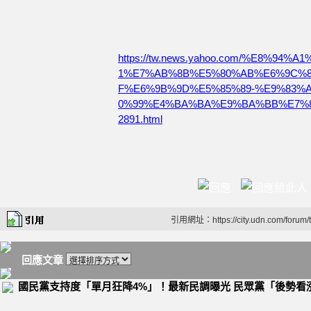
https://tw.news.yahoo.com/%E8%9
1%E7%AB%8B%E5%80%AB%E6%9C%
F%E6%9B%9D%E5%85%89-%E9%83%
0%99%E4%BA%BA%E9%BA%BB%E7%8
2891.html
引用網址：https://city.udn.com/forum
回應文章
國民黨支持度「單月狂降4%」！最新民調曝光 民眾黨「後勢看