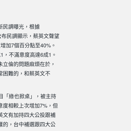
新民調曝光，根據
新公布民調顯示，蔡英文聲望
增加7個百分點至40%。
1，不滿意度高達6成1。
朱立倫的問題麻煩在於，
常困難的，和蔡英文不
節目「綠也掀桌」，被主持
意度相較上次增加7%，但
英文有加持四大公投跟補
樣的，台中補選跟四大公