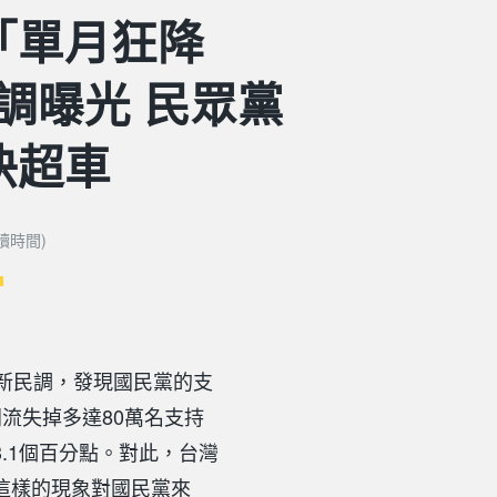
「單月狂降
調曝光 民眾黨
快超車
閱讀時間)
最新民調，發現國民黨的支
流失掉多達80萬名支持
.1個百分點。對此，台灣
這樣的現象對國民黨來