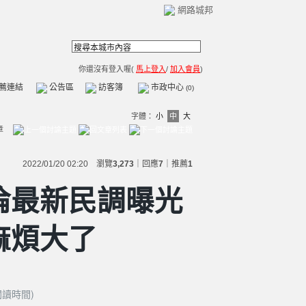
網路城邦
你還沒有登入喔(
馬上登入
/
加入會員
)
薦連結
公告區
訪客簿
市政中心
(0)
字體：
小
中
大
章
2022/01/20 02:20 瀏覽
3,273
｜回應
7
｜
推薦
1
倫最新民調曝光
麻煩大了
閱讀時間)