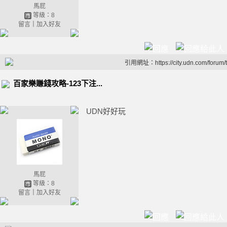
馬屁
等級：8
留言
｜
加入好友
引用網址：https://city.udn.com/forum
百家樂賺錢攻略-123下注...
UDN好好玩
馬屁
等級：8
留言
｜
加入好友