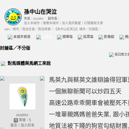
孫中山在哭泣
市長：
purples
副市長：
加入本城市
｜
推薦本城市
｜
加入我的最愛
｜
訂閱最新文章
udn
／
城市
／
政治社會
／
政治時事
／
【孫中山在哭泣】城市
／討論區／
本城市首頁
討論區
精華區
投票區
影像館
推
討論區
／
不分版
看回應文
對馬媒體與馬網工來說
馬英九與蔡英文誰辯論得冠軍
一個無聊新聞可以炒四五天
高速公路乖乖開車會被壓死不
一堆單親媽媽爸爸失業, 跟小
purples
等級：5
地質法被下賤的狗官勾結財團,
留言
｜
加入好友