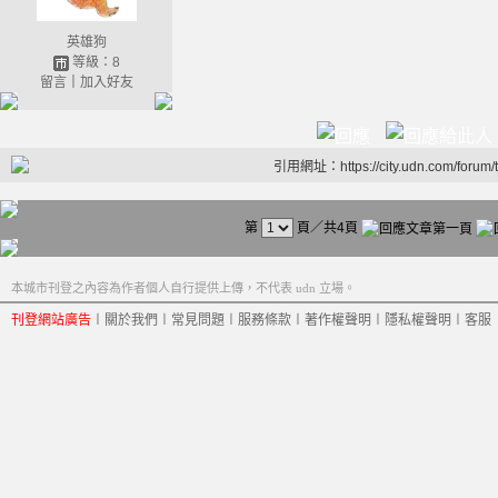
英雄狗
等級：8
留言
｜
加入好友
引用網址：https://city.udn.com/forum
第
頁／共4頁
本城市刊登之內容為作者個人自行提供上傳，不代表 udn 立場。
刊登網站廣告
︱
關於我們
︱
常見問題
︱
服務條款
︱
著作權聲明
︱
隱私權聲明
︱
客服