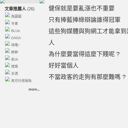
健保就是要亂漲也不重要
文章推薦人
(26)
馬圓圓
只有捧藍捧綠辯論誰得冠軍
令果
這些狗媒體與狗網工才能拿到
BLUe
GAGA
人
咪嚕~
緲緲
為什麼要當得這麼下賤呢 ?
俞ck
好好當個人
燦燦
米酒
不當政客的走狗有那麼難嗎 ?
馬可仕很無恥
more...