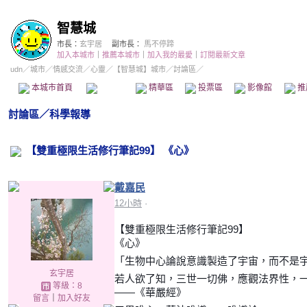
智慧城
市長：
玄宇居
副市長：
馬不停蹄
加入本城市
｜
推薦本城市
｜
加入我的最愛
｜
訂閱最新文章
udn
／
城市
／
情感交流
／
心靈
／
【智慧城】城市
／討論區／
本城市首頁
討論區
精華區
投票區
影像館
推
討論區
／
科學報導
【雙重極限生活修行筆記99】 《心》
戴嘉民
12小時
·
【雙重極限生活修行筆記99】
《心》
「生物中心論說意識製造了宇宙，而不是
玄宇居
若人欲了知，三世一切佛，應觀法界性，
等級：8
——《華嚴經》
留言
｜
加入好友