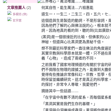
三界唯心，萬法唯識……唯識論
文章推薦人
(2)
何其自性，能生萬法…六祖惠能
道生一，一生二，二生三，四，五六，七
多硯坊 (休)
這個造與生是製造的動詞，不是形容詞，
玄宇居
因為他們了解的心與佛法說的心，根本就
詞，因為祂真的看的到，聽的到(比如廣欽
(黑洞)是一個很接近的比喻，但佛家的(心
神秘，但道與心比黑洞更為奧秘千倍。
想不到最近科學家們一直往佛法的角度逼
其實宗教與科學原本就是一體，只不過在
義「心物」，造成了兩者的不同。
之前我看了國家地理頻道的有關於宇宙的
們不侷限在物理的證據之內，能做到大膽
覺得有些推論非常像科幻，宗教，哲學，
時保留並繼續研究。這才是真正的科學家
的探討，非常令人尊敬，我愛他們。
摘錄其中一些話語……
「在宇宙中有數不清的星系，而每個星系
「黑洞其實是我們生存的基礎。」
「黑洞與白洞連接成蟲洞。黑洞將你吸進