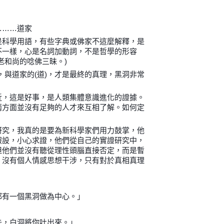
………道家
是科學用語，有些字典或佛家不這麼解釋，是
不一樣，心是名詞加動詞，不是哲學的形容
老和尚的唸佛三昧。)
)，與道家的(道)，才是最終的真理，黑洞非常
近，這是好事，是人類集體意識進化的證據。
兩方面並沒有足夠的人才來互相了解。如何定
研究，我真的是要為新科學家們用力鼓掌，他
假設，小心求證，他們從自己的實證研究中，
但他們並沒有聽從理性頭腦直接否定，而是暫
，沒有個人情感思想干涉，只有對於真相真理
都有一個黑洞做為中心。」
去，白洞將你吐出來。」