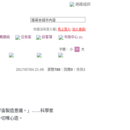
網路城邦
你還沒有登入喔(
馬上登入
/
加入會員
)
薦連結
公告區
訪客簿
市政中心
(0)
字體：
小
中
大
2017/07/04 21:49 瀏覽
788
｜回應
0
｜
推薦
2
宇宙製造意識。」……科學家
一切唯心造。