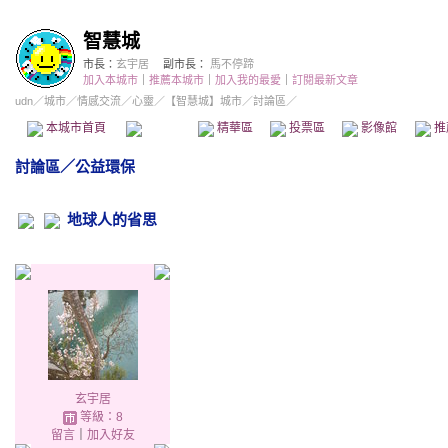
智慧城
市長：
玄宇居
副市長：
馬不停蹄
加入本城市
｜
推薦本城市
｜
加入我的最愛
｜
訂閱最新文章
udn
／
城市
／
情感交流
／
心靈
／
【智慧城】城市
／討論區／
本城市首頁
討論區
精華區
投票區
影像館
推
討論區
／
公益環保
地球人的省思
玄宇居
等級：8
留言
｜
加入好友