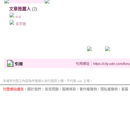
文章推薦人
(2)
d.d.
玄宇居
引用網址：https://city.udn.com/for
本城市刊登之內容為作者個人自行提供上傳，不代表 udn 立場。
刊登網站廣告
︱
關於我們
︱
常見問題
︱
服務條款
︱
著作權聲明
︱
隱私權聲明
︱
客服