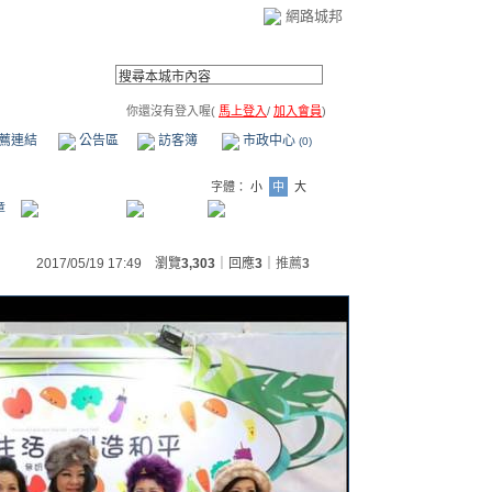
網路城邦
你還沒有登入喔(
馬上登入
/
加入會員
)
薦連結
公告區
訪客簿
市政中心
(0)
字體：
小
中
大
章
2017/05/19 17:49 瀏覽
3,303
｜回應
3
｜
推薦
3