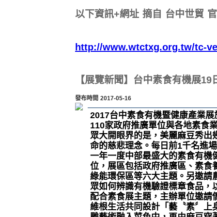
以下資訊+網址 摘自 台中世貿 
http://www.wtctxg.org.tw/tc-ve
【展覽新聞】台中素食有機展19
發布時間 2017-05-16
2017台中素食有機暨健康產業
110家政府推廣單位與各地素食
眾大開眼界的是，美麗麻豆秀出
命的慈悲理念。每日前1千名進
一年一度中部最盛大的素食有機健
位，展區包括政府推廣區、素食
綠能環保區等六大主題。另邀請
眾如何辨識有機驗證標章食品，
配合素食展主題，主辦單位邀請僑
維根生活共同設計「藝〝素〞上