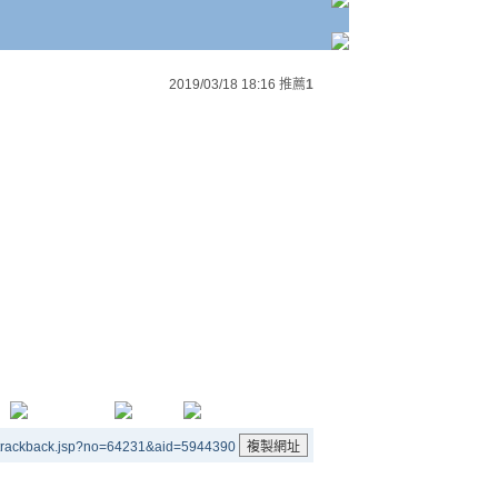
2019/03/18 18:16
推薦
1
/trackback.jsp?no=64231&aid=5944390