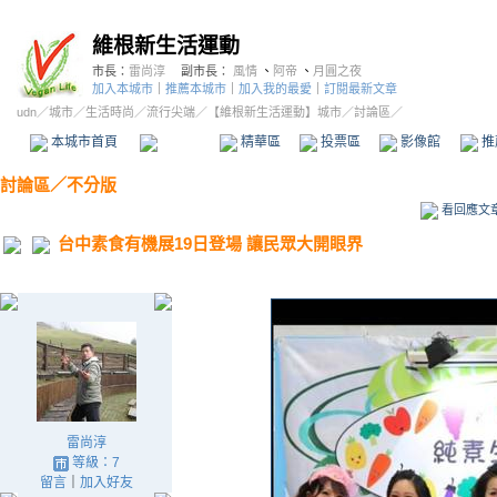
維根新生活運動
市長：
雷尚淳
副市長：
風情
、
阿帝
、
月圓之夜
加入本城市
｜
推薦本城市
｜
加入我的最愛
｜
訂閱最新文章
udn
／
城市
／
生活時尚
／
流行尖端
／
【維根新生活運動】城市
／討論區／
本城市首頁
討論區
精華區
投票區
影像館
推
討論區
／
不分版
看回應文
台中素食有機展19日登場 讓民眾大開眼界
雷尚淳
等級：7
留言
｜
加入好友