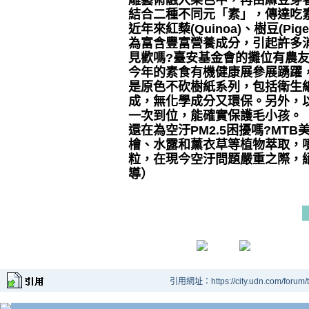
雕藝術融入菜色中，再由麻豆穿著
結合二種不同元「素」，傳達吃
近年來紅蔾(Quinoa)、樹豆(P
為富含豐富營養成分，引起許多
見歡嗎?臺安基金會的攤位有農
今年的素食有機健康展參展踴躍
是原色不砍樹紙系列，包括衛生
成，無化學成分又環保。另外，
一次到位，能確實保護毛小孩。
還在為空汙PM2.5困擾嗎?M
檜、水露和薰衣草等植物萃取，
粒，在現今空汙問題嚴重之際，
導）
引用網址：https://city.udn.com/forum