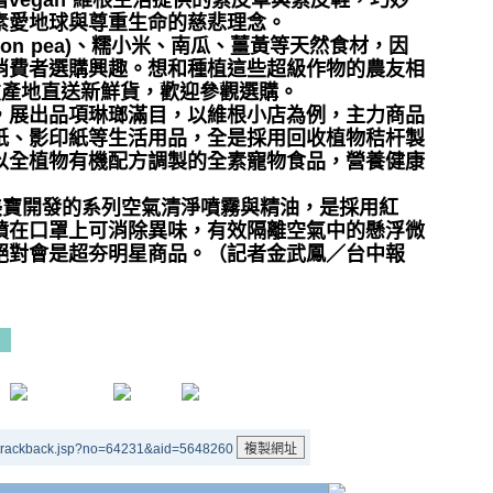
vegan 維根生活提供的素皮草與素皮鞋，巧妙
素愛地球與尊重生命的慈悲理念。
igeon pea)、糯小米、南瓜、薑黃等天然食材，因
消費者選購興趣。想和種植這些超級作物的農友相
友產地直送新鮮貨，歡迎參觀選購。
，展出品項琳瑯滿目，以維根小店為例，主力商品
紙、影印紙等生活用品，全是採用回收植物秸杆製
以全植物有機配方調製的全素寵物食品，營養健康
TB美寶開發的系列空氣清淨噴霧與精油，是採用紅
噴在口罩上可消除異味，有效隔離空氣中的懸浮微
絕對會是超夯明星商品。（記者金武鳳／台中報
/trackback.jsp?no=64231&aid=5648260