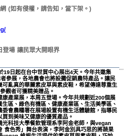
官網 (如有侵權，請告知，當下架。)
g/
日登場 讓民眾大開眼界
展於19日起在台中世貿中心展出4天。今年共邀集
業者參展，各地農會也將設攤促銷農特產品。讓民
幾可亂真的華麗素皮草與素皮鞋，希望傳達尊重生
場參觀者可獲精美贈品。
康產業展，本周五登場。今年共規劃近200個展
養生區、綠色有機區、健康產業區、生活美學區、
農委會農糧署在展場設置有機生活體驗館，指導民
以買到美味又健康的優質產品。
光科技大學餐飲管理系李阿金老師，與vegan
身 食色秀」舞台表演，李阿金別具巧思的將蔬果