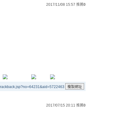
2017/11/08 15:57
推薦
0
/trackback.jsp?no=64231&aid=5722463
2017/07/15 20:11
推薦
0