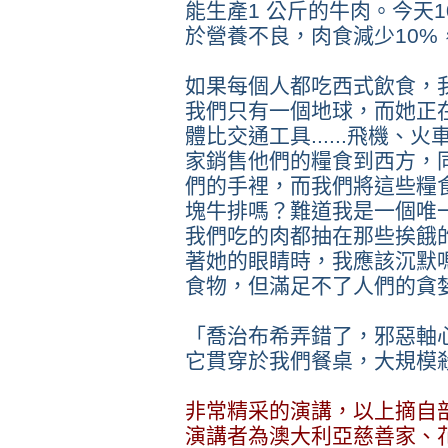
能生產1 公斤的牛肉。今天10
於營養不良，肉食減少10%
如果每個人都吃西式飲食，
我們只有一個地球，而她正
體比交通工具......飛機、
家銷售他們的糧食到西方，
們的手裡，而我們將這
­些
塊牛排嗎？難道我是一個唯
我們吃的肉都抽在那些挨餓
著她的眼睛時，我應該沉默
食物，但滿足不了人們的貪
「喬治布希弄錯了，邪惡軸
它貫穿於我們餐桌，大規模
非常精采的演講，以上摘自
演講者為澳大利亞慈善家、