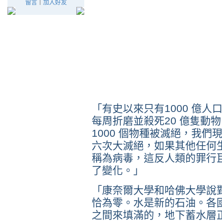
留言
｜
加入好友
「有史以來只有1000 億人
每周折磨並殺死20 億隻動
1000 個物種被滅絕，我
六次大滅絕，如果其他任何生
稱為病毒，這反人類的罪行
了變化。­」
「康奈爾大學和哈佛大學說
恰為零。水是新的石油。各
之間來填滿的，地下蓄水層正