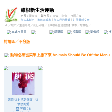
維根新生活運動
市長：
雷尚淳
副市長：
風情
、
阿帝
、
月圓之夜
加入本城市
｜
推薦本城市
｜
加入我的最愛
｜
訂閱最新文章
udn
／
城市
／
生活時尚
／
流行尖端
／
【維根新生活運動】城市
／討論區／
本城市首頁
討論區
精華區
投票區
影像館
推
討論區
／
不分版
動物必須從菜單上撤下來 Animals Should Be Off the Menu
馨儀 從對抗到保護，從
憤怒到愛
等級：8