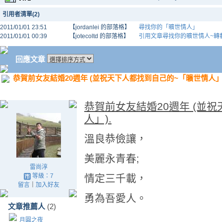
引用者清單(2)
2011/01/01 23:51
【jordanlei 的部落格】
尋找你的「曠世情人」
2011/01/01 00:39
【jotecoltd 的部落格】
引用文章尋找你的曠世情人~轉
回應文章
恭賀前女友結婚20週年 (並祝天下人都找到自己的~「曠世情人」)
恭賀前女友結婚20週年 (並
人」).
溫良恭儉讓，
美麗永青春;
雷尚淳
等級：7
情定三千載，
留言
｜
加入好友
勇為吾愛人。
文章推薦人
(2)
月圓之夜