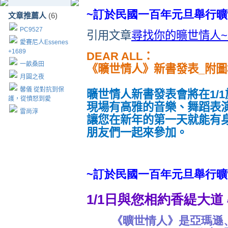
~訂於民國一百年元旦舉行曠
文章推薦人
(6)
PC9527
引用文章
尋找你的曠世情人
愛賽尼人Essenes
+1689
DEAR ALL：
一畝桑田
《曠世情人》新書發表_附圖
月圓之夜
馨儀 從對抗到保
曠世情人新書發表會將在1/
護，從憤怒到愛
現場有高雅的音樂、舞蹈表
雷尚淳
讓您在新年的第一天就能有
朋
友們一起來參加。
~訂於民國一百年元旦舉行曠
1/1日與您相約香緹大道
《曠世情人》是亞瑪遜