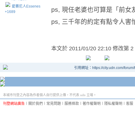
愛賽尼人Essenes
ps, 現任老婆也可算是「前女
+1689
ps, 三千年的約定有點令人
本文於
2011/01/20 22:10 修改第 2
引用網址：https://city.udn.com/forum
本城市刊登之內容為作者個人自行提供上傳，不代表 udn 立場。
刊登網站廣告
︱
關於我們
︱
常見問題
︱
服務條款
︱
著作權聲明
︱
隱私權聲明
︱
客服