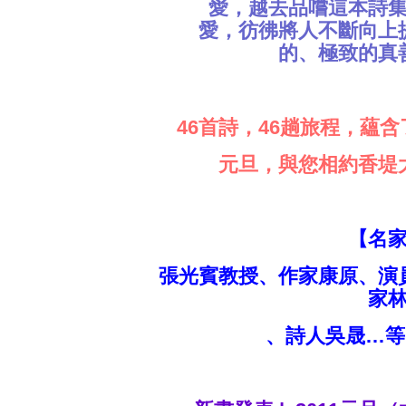
愛，越去品嚐這本詩
愛，彷彿將人不斷向上
的、極致的真
46首詩，46趟旅程，蘊
元旦，與您相約香堤
【名
張光賓教授、作家康原、演
家
、詩人吳晟…