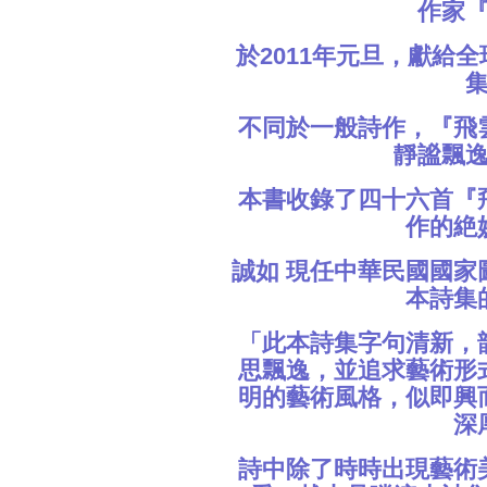
作家
於2011年元旦，獻給
不同於一般詩作，『飛
靜謐飄
本書收錄了四十六首『
作的絶
誠如 現任中華民國國家
本詩集
「此本詩集字句清新，
思飄逸，並追求藝術形
明的藝術風格，似即興
深
詩中除了時時出現藝術