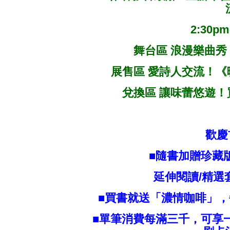
2:30pm
舞台區 浪漫樂曲
展售區 愛詩人交流！
兌換區 讓味蕾悠遊
歡慶
■隨書加贈珍藏
延伸閱讀/精選
■買書就送「濃情咖啡」
■單筆消費每滿三千，可享