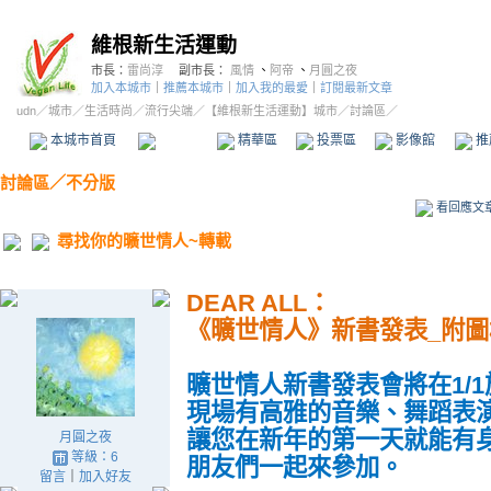
維根新生活運動
市長：
雷尚淳
副市長：
風情
、
阿帝
、
月圓之夜
加入本城市
｜
推薦本城市
｜
加入我的最愛
｜
訂閱最新文章
udn
／
城市
／
生活時尚
／
流行尖端
／
【維根新生活運動】城市
／討論區／
本城市首頁
討論區
精華區
投票區
影像館
推
討論區
／
不分版
看回應文
尋找你的曠世情人~轉載
DEAR ALL：
《曠世情人》新書發表_附圖
曠世情人新書發表會將在1/
現場有高雅的音樂、舞蹈表
讓您在新年的第一天就能有
月圓之夜
等級：6
朋
友們一起來參加。
留言
｜
加入好友