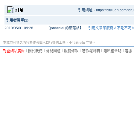
引用網址：https://city.udn.com/for
引用者清單(1)
2010/05/01 09:28
【jordanlei 的部落格】
引用文章印度奇人不吃不喝7
本城市刊登之內容為作者個人自行提供上傳，不代表 udn 立場。
刊登網站廣告
︱
關於我們
︱
常見問題
︱
服務條款
︱
著作權聲明
︱
隱私權聲明
︱
客服