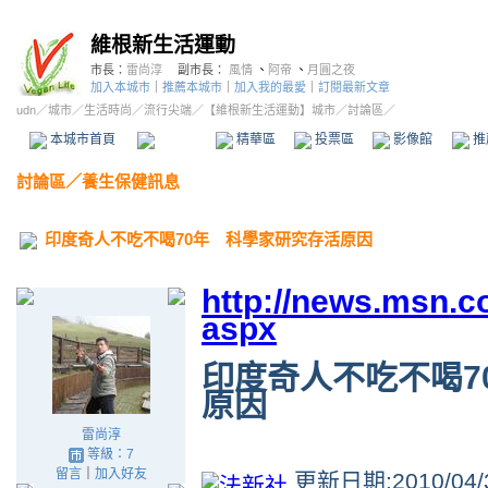
維根新生活運動
市長：
雷尚淳
副市長：
風情
、
阿帝
、
月圓之夜
加入本城市
｜
推薦本城市
｜
加入我的最愛
｜
訂閱最新文章
udn
／
城市
／
生活時尚
／
流行尖端
／
【維根新生活運動】城市
／討論區／
本城市首頁
討論區
精華區
投票區
影像館
推
討論區
／
養生保健訊息
印度奇人不吃不喝70年 科學家研究存活原因
http://news.msn.
aspx
印度奇人不吃不喝7
原因
雷尚淳
等級：7
留言
｜
加入好友
更新日期:2010/04/3