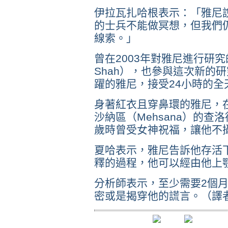
伊拉瓦扎哈根表示：「雅尼
的士兵不能做冥想，但我們
線索。」
曾在2003年對雅尼進行研究的
Shah），也參與這次新的
躍的雅尼，接受24小時的全
身著紅衣且穿鼻環的雅尼，在印
沙納區（Mehsana）的查洛
歲時曾受女神祝福，讓他不
夏哈表示，雅尼告訴他存活
釋的過程，他可以經由他上
分析師表示，至少需要2個
密或是揭穿他的謊言。（譯