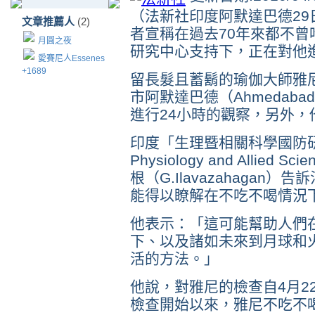
（法新社印度阿默達巴德29
文章推薦人
(2)
者宣稱在過去70年來都不
月圓之夜
研究中心支持下，正在對他
愛賽尼人Essenes
+1689
留長髮且蓄鬍的瑜伽大師雅尼（P
市阿默達巴德（Ahmedab
進行24小時的觀察，另外
印度「生理暨相關科學國防研究所」（
Physiology and Allied
根（G.Ilavazahaga
能得以瞭解在不吃不喝情況
他表示：「這可能幫助人們
下、以及諸如未來到月球和
活的方法。」
他說，對雅尼的檢查自4月2
檢查開始以來，雅尼不吃不