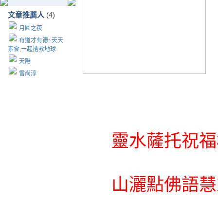
文章推薦人
(4)
月圓之夜
有道才有德~天天
素食,一起搶救地球
天陽
雷尚淳
靈水薩托祝福
山灑點佛語慧