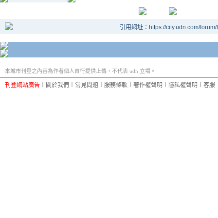
引用網址：https://city.udn.com/forum
本城市刊登之內容為作者個人自行提供上傳，不代表 udn 立場。
刊登網站廣告
︱
關於我們
︱
常見問題
︱
服務條款
︱
著作權聲明
︱
隱私權聲明
︱
客服