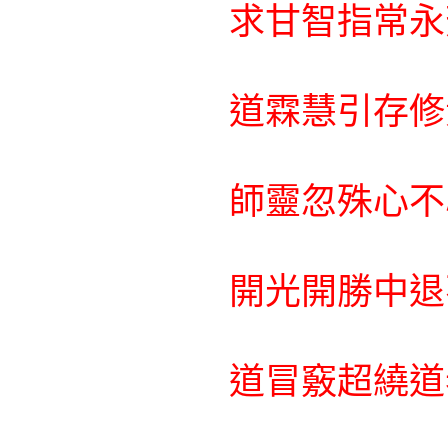
求甘智指常永
道霖慧引存修
師靈忽殊心不
開光開勝中退
道冒竅超繞道