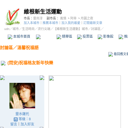
維根新生活運動
市長：
雷尚淳
副市長：
風情
、
阿帝
、
月圓之夜
加入本城市
｜
推薦本城市
｜
加入我的最愛
｜
訂閱最新文章
udn
／
城市
／
生活時尚
／
流行尖端
／
【維根新生活運動】城市
／討論區／
本城市首頁
討論區
精華區
投票區
影像館
推
討論區
／
溫馨祝福語
看回應文
(問安)祝福格友新年快樂
靈水薩托
等級：8
留言
｜
加入好友