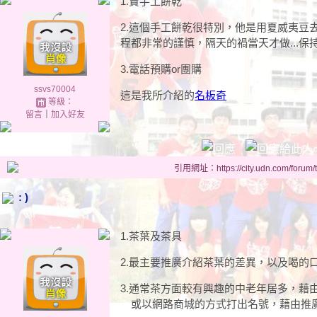
1.賣手工餅乾
2.這個手工餅乾很特別，他是用夏威夷豆
程都非常的謹慎，隔天的禍當天才做...保
3.電話預購or團購
ssvs70004
這是我所介紹的
名板奇
等級：
留言
｜
加入好友
引用網址：https://city.udn.com/forum
: )
1.茶葉及茶具
2.最主要推廣介紹茶葉的差異，以及喝的
3.通常茶方面較有興趣的中老年居多，藉
或以網路商城的方式打出名號，藉由推