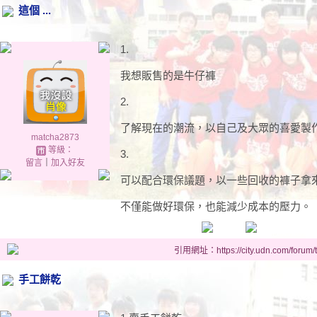
這個 ...
1.
我想販售的是牛仔褲
2.
了解現在的潮流，以自己及大眾的喜愛製
matcha2873
等級：
3.
留言
｜
加入好友
可以配合環保議題，以一些回收的褲子拿
不僅能做好環保，也能減少成本的壓力。
引用網址：https://city.udn.com/forum
手工餅乾