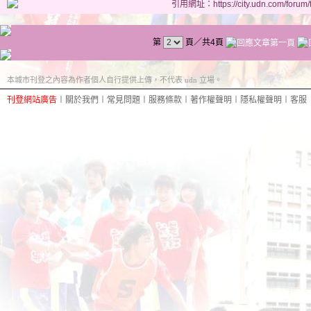
引用網址：https://city.udn.com/forum
第
頁／共4頁
本城市刊登之內容為作者個人自行提供上傳，不代表 udn 立場。
刊登網站廣告
︱
關於我們
︱
常見問題
︱
服務條款
︱
著作權聲明
︱
隱私權聲明
︱
客服