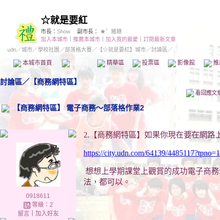
☆就是要紅
市長：
Show
副市長：
★〞豬糖
加入本城市
｜
推薦本城市
｜
加入我的最愛
｜
訂閱最新文章
udn
／
城市
／
學校社團
／
部落格大賽
／
【☆就是要紅】城市
／討論區／
本城市首頁
討論區
精華區
投票區
影像館
推
討論區
／
【商務網特區】
看回應文
【商務網特區】 電子商務～部落格作業2
2.
【商務網特區】如果你現在要在網路
https://city.udn.com/64139/4485117?tpno
想想上學期課堂上觀賞的成功電子商務
法，都可以。
0918611
等級：2
留言
｜
加入好友