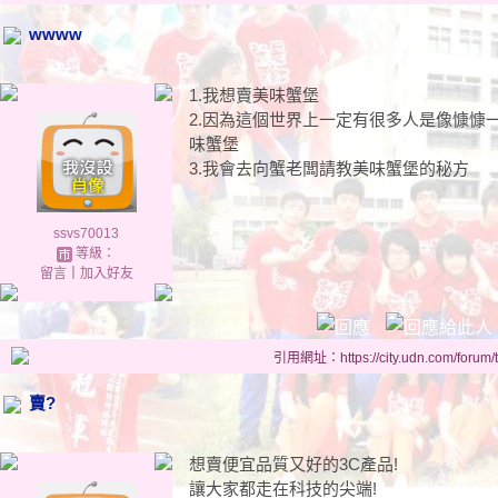
wwww
1.我想賣美味蟹堡
2.因為這個世界上一定有很多人是像慷慷
味蟹堡
3.我會去向蟹老闆請教美味蟹堡的秘方
ssvs70013
等級：
留言
｜
加入好友
引用網址：https://city.udn.com/forum
賣?
想賣便宜品質又好的3C產品!
讓大家都走在科技的尖端!