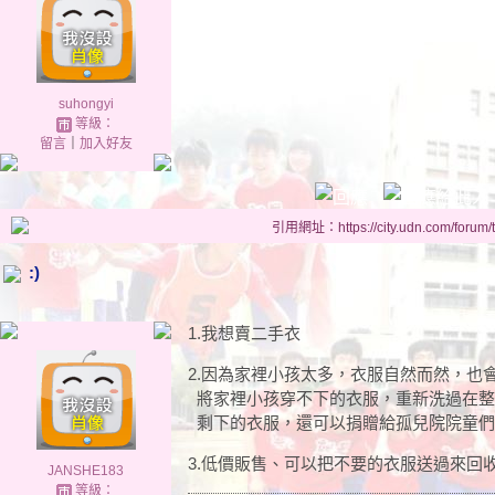
suhongyi
等級：
留言
｜
加入好友
引用網址：https://city.udn.com/forum
:)
1.我想賣二手衣
2.因為家裡小孩太多，衣服自然而然，也
將家裡小孩穿不下的衣服，重新洗過在整
剩下的衣服，還可以捐贈給孤兒院院童們
3.低價販售、可以把不要的衣服送過來回
JANSHE183
等級：