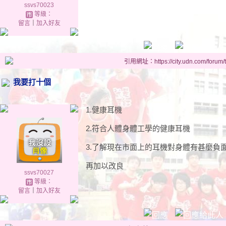
ssvs70023
等級：
留言
｜
加入好友
引用網址：https://city.udn.com/forum
我要打十個
1.健康耳機
2.符合人體身體工學的健康耳機
3.了解現在市面上的耳機對身體有甚麼負
再加以改良
ssvs70027
等級：
留言
｜
加入好友