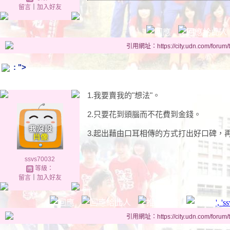
留言
｜
加入好友
引用網址：https://city.udn.com/forum
: ">
1.我要賣我的"想法"。
2.只要花到頭腦而不花費到金錢。
3.起出藉由口耳相傳的方式打出好口碑，
ssvs70032
等級：
留言
｜
加入好友
', '
引用網址：https://city.udn.com/forum