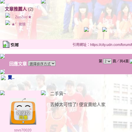
文章推薦人
(2)
‵ZuoZuo′★
★〞豬糖
引用網址：https://city.udn.com/forum
第
頁／共4頁
回應文章
賣..
二手貨~
丟掉太可惜了! 便宜賣給人家
ssvs70020