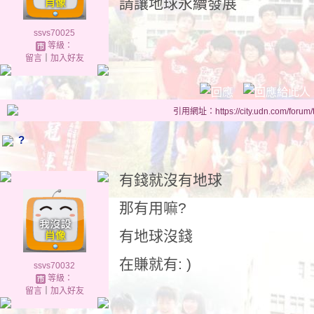
請讓地球永續發展
ssvs70025
等級：
留言
｜
加入好友
引用網址：https://city.udn.com/forum
?
有錢就沒有地球
那有用嘛?
有地球沒錢
在賺就有: )
ssvs70032
等級：
留言
｜
加入好友