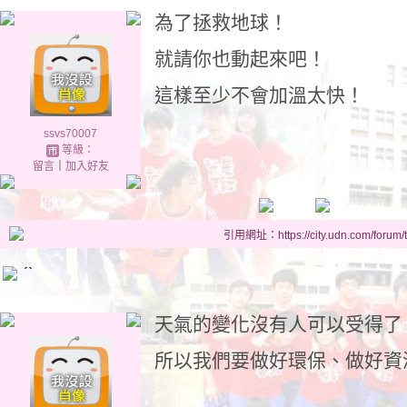
為了拯救地球！
就請你也動起來吧！
這樣至少不會加溫太快！
ssvs70007
等級：
留言
｜
加入好友
引用網址：https://city.udn.com/forum
ˊˋ
天氣的變化沒有人可以受得了
所以我們要做好環保、做好資