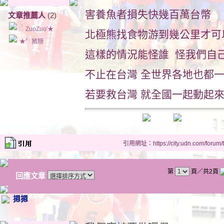
害養魚者損失快幾百萬台幣
文章推薦人
(2)
‵ZuoZuo′★
北極熊找食物游到幾公里才可
★〞豬糖
這樣的情況能怪誰 怪我們自
不止在台灣 全世界各地也都
若要救台灣 就全國一起動起來吧
引用網址：https://city.udn.com/forum
第
頁／共2頁
回應文章
摁摁