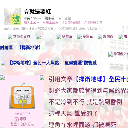
☆就是要紅
市長：
Show
副市長：
★〞豬糖
加入本城市
｜
推薦本城市
｜
加入我的最愛
｜
訂閱最新文章
udn
／
城市
／
學校社團
／
部落格大賽
／
【☆就是要紅】城市
／討論區／
本城市首頁
討論區
精華區
投票區
影像館
推
討論區
／
【捍衛地球】
看回應文
【捍衛地球】全民十大焦點 - "氣候變遷"觀後感
引用文章
【捍衛地球】全民十
想必大家都感覺得到氣候的異
不是冷到不行 就是熱到昏倒
這種天氣 誰受的了
ssvs70006
等級：
連魚在水裡面游 都被凍死
留言
｜
加入好友