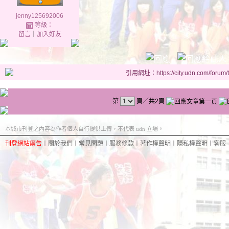
jenny125692006
等級：
留言
｜
加入好友
引用網址：https://city.udn.com/forum
第
頁／共2頁
本城市刊登之內容為作者個人自行提供上傳，不代表 udn 立場。
刊登網站廣告
︱
關於我們
︱
常見問題
︱
服務條款
︱
著作權聲明
︱
隱私權聲明
︱
客服