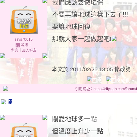
我們應該要做環保
不要再讓地球這樣下去了!!!
要讓地球回復
那就大家一起做起吧!
ssvs70015
等級：
留言
｜
加入好友
本文於
2011/02/25 13:05 修改第 1
引用網址：https://city.udn.com/forum
恩
關愛地球多一點
但溫度上升少一點