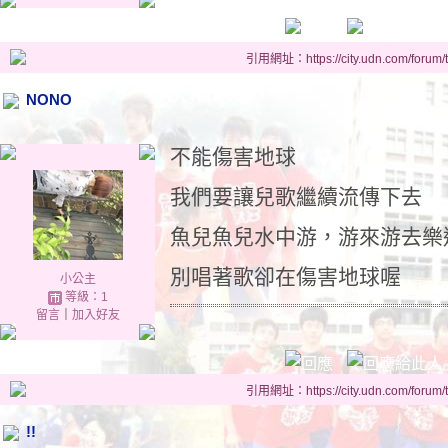
引用網址：https://city.udn.com/forum
NONO
不能傷害地球
我們要讓兒歌繼續流傳下去
魚兒魚兒水中游，游來游去樂
別唱著歌卻在傷害地球喔
小公主
等級：1
留言
｜
加入好友
引用網址：https://city.udn.com/forum
!!