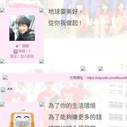
地球要美好，
從你我做起 !
★〞豬糖
等級：7
留言
｜
加入好友
引用網址：https://city.udn.com/forum
^^
為了你的生活環境
為了能夠賺更多的錢