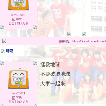
ssvs70004
等級：
留言
｜
加入好友
引用網址：https://city.udn.com/forum
嗯嗯
拯救地球
不要破壞地球
大家一起來
ssvs70021
等級：
留言
｜
加入好友